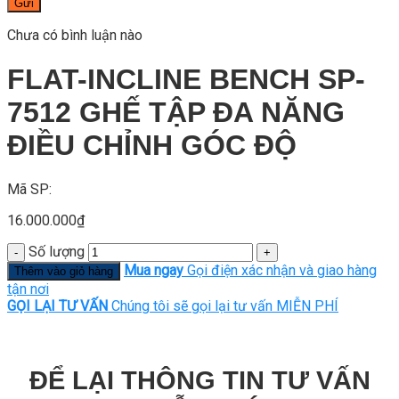
Gửi
Chưa có bình luận nào
FLAT-INCLINE BENCH SP-
7512 GHẾ TẬP ĐA NĂNG
ĐIỀU CHỈNH GÓC ĐỘ
Mã SP:
16.000.000
₫
Số lượng
Mua ngay
Gọi điện xác nhận và giao hàng
Thêm vào giỏ hàng
tận nơi
GỌI LẠI TƯ VẤN
Chúng tôi sẽ gọi lại tư vấn MIỄN PHÍ
ĐỂ LẠI THÔNG TIN TƯ VẤN