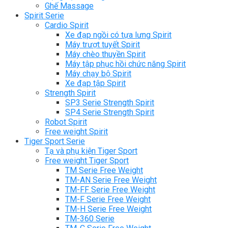
Ghế Massage
Spirit Serie
Cardio Spirit
Xe đạp ngồi có tựa lưng Spirit
Máy trượt tuyết Spirit
Máy chèo thuyền Spirit
Máy tập phục hồi chức năng Spirit
Máy chạy bộ Spirit
Xe đạp tập Spirit
Strength Spirit
SP3 Serie Strength Spirit
SP4 Serie Strength Spirit
Robot Spirit
Free weight Spirit
Tiger Sport Serie
Tạ và phụ kiện Tiger Sport
Free weight Tiger Sport
TM Serie Free Weight
TM-AN Serie Free Weight
TM-FF Serie Free Weight
TM-F Serie Free Weight
TM-H Serie Free Weight
TM-360 Serie