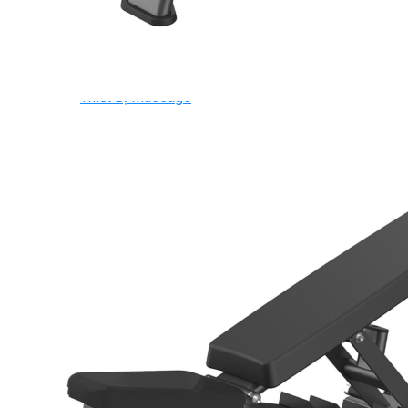
Ghế Tập Bụng
Ghế Tập Tạ
Dụng Cụ Tập Thể Lực
Tạ & Đòn tạ
Kệ để tạ
Thiết Bị Massage
Ghế Massage
Dụng cụ Massage
Spirit Serie
Cardio Spirit
Máy chạy bộ Spirit
Xe đạp tập Spirit
Xe đạp ngồi có tựa lưng Spirit
Máy trượt tuyết Spirit
Máy chèo thuyền Spirit
Máy tập phục hồi chức năng Spirit
Strength Spirit
SP3 Serie Strength Spirit
SP4 Serie Strength Spirit
Robot Spirit
Free weight Spirit
Tiger Sport Serie
Cardio Tiger Sport