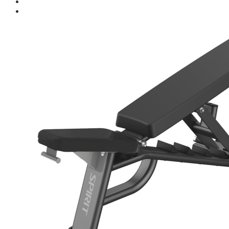
Giới thiệu
Shop
Giàn Tạ Đa Năng
Máy Chạy Bộ
Xe Đạp Tập Thể Dục
Máy Tập Thể Dục ( Cardio )
Máy Chạy Bộ
Xe Đạp Tập Thể Dục
Xe đạp ngồi có tựa lưng
Máy Trượt Tuyết
Máy Chèo Thuyền
Máy Leo Cầu Thang
Máy Rung Bụng
Máy tập phục hồi chức năng
Thiết Bị Phòng Gym chuyên dụng
Máy Khối Tập Với Cáp
Máy khối đa năng
Robot
Ghế Tập Đa Năng
Khung Tập Tạ Rời
Dàn Tập Thể Lực 360
Máy tập Home Gym
Dụng Cụ Tập Gym
Giàn Tạ Đa Năng