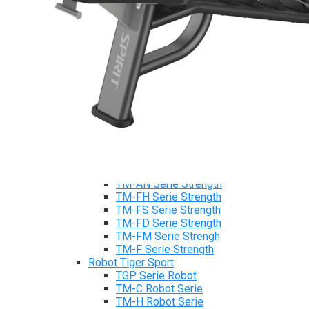
Máy chạy bộ Tiger Sport
Xe đạp tập Tiger Sport
Xe đạp ngồi có tựa lưng Tiger Sport
Máy trượt tuyết Tiger Sport
Máy chèo thuyền Tiger Sport
Strength Tiger Sport
TGP Serie Strength
TGP 20 Serie Strength
TGS Serie Strength
TGF Serie Strength
TM Serie Strength
TM-FB Serie Strength
TM-FD Serie Strength
TM-C Serie Strength
TM-AN Serie Strength
TM-FH Serie Strength
TM-FS Serie Strength
TM-FD Serie Strength
TM-FM Serie Strengh
TM-F Serie Strength
Robot Tiger Sport
TGP Serie Robot
TM-C Robot Serie
TM-H Robot Serie