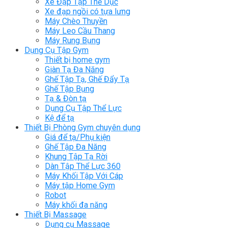
Xe Đạp Tập Thể Dục
Xe đạp ngồi có tựa lưng
Máy Chèo Thuyền
Máy Leo Cầu Thang
Máy Rung Bụng
Dụng Cụ Tập Gym
Thiết bị home gym
Giàn Tạ Đa Năng
Ghế Tập Tạ, Ghế Đẩy Tạ
Ghế Tập Bụng
Tạ & Đòn tạ
Dụng Cụ Tập Thể Lực
Kệ để tạ
Thiết Bị Phòng Gym chuyên dụng
Giá để tạ/Phụ kiện
Ghế Tập Đa Năng
Khung Tập Tạ Rời
Dàn Tập Thể Lực 360
Máy Khối Tập Với Cáp
Máy tập Home Gym
Robot
Máy khối đa năng
Thiết Bị Massage
Dụng cụ Massage