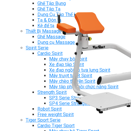
Ghế Tập Bụng
Ghế Tập Tạ
Dụng Cụ Tập Thể Lực
Tạ & Đòn tạ
Kệ để tạ
Thiết Bị Massage
Ghế Massage
Dụng cụ Massage
Spirit Serie
Cardio Spirit
Máy chạy bộ Spirit
Xe đạp tập Spirit
Xe đạp ngồi có tựa lưng Spirit
Máy trượt tuyết Spirit
Máy chèo thuyền Spirit
Máy tập phục hồi chức năng Spirit
Strength Spirit
SP3 Serie Strength Spirit
SP4 Serie Strength Spirit
Robot Spirit
Free weight Spirit
Tiger Sport Serie
Cardio Tiger Sport