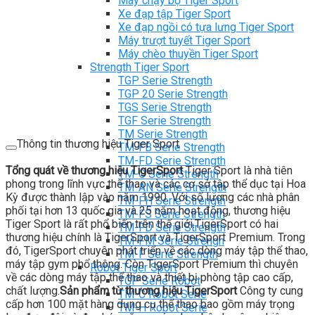
Máy chạy bộ Tiger Sport
Xe đạp tập Tiger Sport
Xe đạp ngồi có tựa lưng Tiger Sport
Máy trượt tuyết Tiger Sport
Máy chèo thuyền Tiger Sport
Strength Tiger Sport
TGP Serie Strength
TGP 20 Serie Strength
TGS Serie Strength
TGF Serie Strength
TM Serie Strength
Thông tin thương hiệu Tiger Sport
TM-FB Serie Strength
TM-FD Serie Strength
Tổng quát về thương hiệu TigerSport
Tiger Sport là nhà tiên
TM-C Serie Strength
phong trong lĩnh vực thể thao và các cơ sở tập thể dục tại Hoa
TM-AN Serie Strength
Kỳ được thành lập vào năm 1990. Với số lượng các nhà phân
TM-FH Serie Strength
phối tại hơn 13 quốc gia và 25 năm hoạt động, thương hiệu
TM-FS Serie Strength
Tiger Sport là rất phổ biến trên thế giới.TigerSport có hai
TM-FD Serie Strength
thương hiệu chính là TigerSport và TigerSport Premium. Trong
TM-FM Serie Strengh
đó, TigerSport chuyên phát triển về các dòng máy tập thể thao,
TM-F Serie Strength
máy tập gym phổ thông. Còn TigerSport Premium thì chuyên
Robot Tiger Sport
về các dòng máy tập thể thao và thiết bị phòng tập cao cấp,
TGP Serie Robot
chất lượng.
Sản phẩm từ thương hiệu TigerSport
Công ty cung
TM-C Robot Serie
cấp hơn 100 mặt hàng dụng cụ thể thao bao gồm máy trọng
TM-H Robot Serie