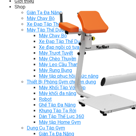
Giới thiệu
Shop
Giàn Tạ Đa Năng
Máy Chạy Bộ
Xe Đạp Tập Thể Dục
Máy Tập Thể Dục ( Cardio )
Máy Chạy Bộ
Xe Đạp Tập Thể Dục
Xe đạp ngồi có tựa lưng
Máy Trượt Tuyết
Máy Chèo Thuyền
Máy Leo Cầu Thang
Máy Rung Bụng
Máy tập phục hồi chức năng
Thiết Bị Phòng Gym chuyên dụng
Máy Khối Tập Với Cáp
Máy khối đa năng
Robot
Ghế Tập Đa Năng
Khung Tập Tạ Rời
Dàn Tập Thể Lực 360
Máy tập Home Gym
Dụng Cụ Tập Gym
Giàn Tạ Đa Năng