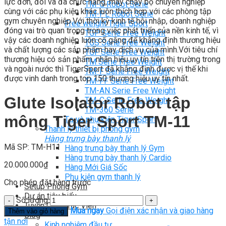
lực đơn, đôi và đa chức năng, máy chạy bộ chuyên nghiệp
TM-G Robot Serie
cùng với các phụ kiện khác luôn thích hợp với các phòng tập
TM-PL Robot Serie
gym chuyên nghiệp.Với thời kỳ kinh tế hội nhập, doanh nghiệp
Free weight Tiger Sport
đóng vai trò quan trọng trong việc phát triển của nền kinh tế, vì
TGP Serie Free Weight
vậy các doanh nghiệp luôn cố gắng để khẳng định thương hiệu
TGS Serie Free Weight
và chất lượng các sản phẩm hay dịch vụ của mình.Với tiêu chí
TGF Serie Free Weight
thương hiệu có sản phẩm, nhãn hiệu uy tín trên thị trường trong
TM Serie Free Weight
và ngoài nước thì TigerSport đã khẳng định được vị thế khi
TM-F Serie Free Weight
được vinh danh trong top 150 thương hiệu uy tín nhất.
TM-FF Serie Free Weight
TM-AN Serie Free Weight
Glute Isolator Robot tập
TM-C Serie Free Weight
TM-360 Serie
mông Tiger Sport TM-11
Tạ và phụ kiện Tiger Sport
Thanh lý thiết bị phòng gym
Hàng trưng bày thanh lý
Mã SP: TM-H11
Hàng trưng bày thanh lý Gym
Hàng trưng bày thanh lý Cardio
20.000.000
₫
Hàng Mới Giá Sốc
Phụ kiện gym thanh lý
Cho phép đặt hàng trước
Setup Phòng Gym
Dự án tiêu biểu
Số lượng
Tuyển Cộng Tác Viên
Mua ngay
Gọi điện xác nhận và giao hàng
Thêm vào giỏ hàng
Blog
tận nơi
Kinh nghiệm đầu tư