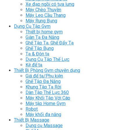
Xe đạp ngồi có tựa lưng
Máy Chèo Thuyền
Máy Leo Cầu Thang
Máy Rung Bụng
Dụng Cụ Tập Gym
Thiết bị home gym
Giàn Tạ Đa Năng
Ghế Tập Tạ, Ghế Đẩy Tạ
Ghế Tập Bụng
Tạ & Đòn tạ
Dụng Cụ Tập Thể Lực
Kệ để tạ
Thiết Bị Phòng Gym chuyên dụng
Giá để tạ/Phụ kiện
Ghế Tập Đa Năng
Khung Tập Tạ Rời
Dàn Tập Thể Lực 360
Máy Khối Tập Với Cáp
Máy tập Home Gym
Robot
Máy khối đa năng
Thiết Bị Massage
Dụng cụ Massage