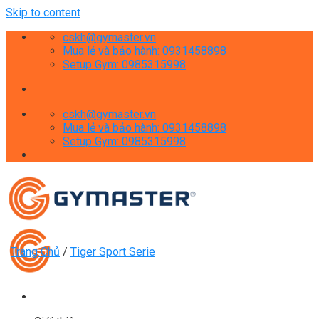
Skip to content
cskh@gymaster.vn
Mua lẻ và bảo hành: 0931458898
Setup Gym: 0985315998
cskh@gymaster.vn
Mua lẻ và bảo hành: 0931458898
Setup Gym: 0985315998
Trang Chủ
/
Tiger Sport Serie