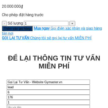
20.000.000
₫
Cho phép đặt hàng trước
Số lượng
Mua ngay
Gọi điện xác nhận và giao hàng
Thêm vào giỏ hàng
tận nơi
GỌI LẠI TƯ VẤN
Chúng tôi sẽ gọi lại tư vấn MIỄN PHÍ
ĐỂ LẠI THÔNG TIN TƯ VẤN
MIỄN PHÍ