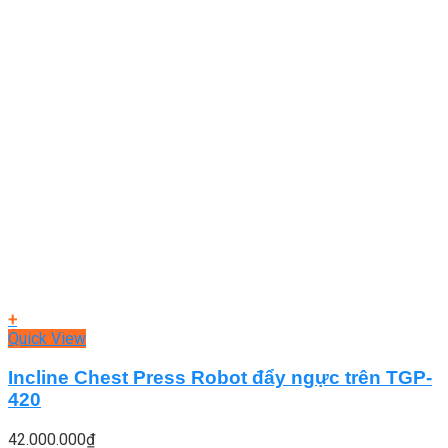
+
Quick View
Incline Chest Press Robot đẩy ngực trên TGP-
420
42.000.000
₫