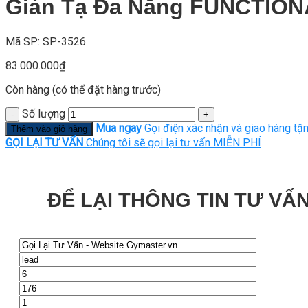
Giàn Tạ Đa Năng FUNCTION
Mã SP: SP-3526
83.000.000
₫
Còn hàng (có thể đặt hàng trước)
Số lượng
Mua ngay
Gọi điện xác nhận và giao hàng tận
Thêm vào giỏ hàng
GỌI LẠI TƯ VẤN
Chúng tôi sẽ gọi lại tư vấn MIỄN PHÍ
ĐỂ LẠI THÔNG TIN TƯ VẤN