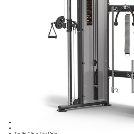
TM-C Robot Serie
TM-H Robot Serie
TM-G Robot Serie
TM-PL Robot Serie
Free weight Tiger Sport
TGP Serie Free Weight
TGS Serie Free Weight
TGF Serie Free Weight
TM Serie Free Weight
TM-F Serie Free Weight
TM-FF Serie Free Weight
TM-AN Serie Free Weight
TM-C Serie Free Weight
TM-360 Serie
Tạ và phụ kiện Tiger Sport
Thanh lý thiết bị phòng gym
Hàng trưng bày thanh lý
Hàng trưng bày thanh lý Gym
Hàng trưng bày thanh lý Cardio
Hàng Mới Giá Sốc
Phụ kiện gym thanh lý
Setup Phòng Gym
Dự án tiêu biểu
Tuyển Cộng Tác Viên