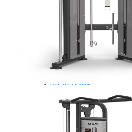
Tiger Sport Serie
Cardio Tiger Sport
Máy chạy bộ Tiger Sport
Xe đạp tập Tiger Sport
Xe đạp ngồi có tựa lưng Tiger Sport
Máy trượt tuyết Tiger Sport
Máy chèo thuyền Tiger Sport
Strength Tiger Sport
TGP Serie Strength
TGP 20 Serie Strength
TGS Serie Strength
TGF Serie Strength
TM Serie Strength
TM-FB Serie Strength
TM-FD Serie Strength
TM-C Serie Strength
TM-AN Serie Strength
TM-FH Serie Strength
TM-FS Serie Strength
TM-FD Serie Strength
TM-FM Serie Strengh
TM-F Serie Strength
Robot Tiger Sport
TGP Serie Robot