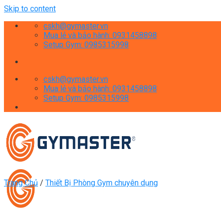
Skip to content
cskh@gymaster.vn
Mua lẻ và bảo hành: 0931458898
Setup Gym: 0985315998
cskh@gymaster.vn
Mua lẻ và bảo hành: 0931458898
Setup Gym: 0985315998
Trang Chủ
/
Thiết Bị Phòng Gym chuyên dụng