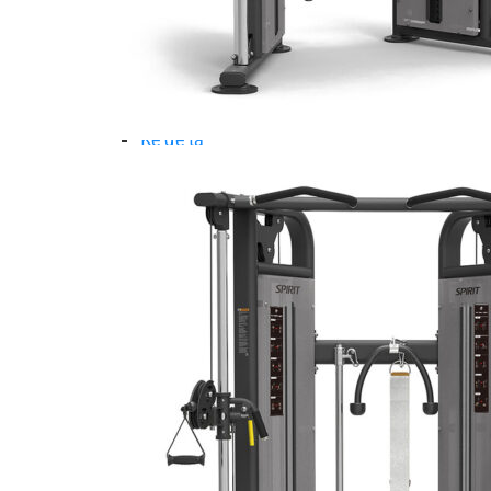
Dụng Cụ Tập Gym
Giàn Tạ Đa Năng
Ghế Tập Bụng
Ghế Tập Tạ
Dụng Cụ Tập Thể Lực
Tạ & Đòn tạ
Kệ để tạ
Thiết Bị Massage
Ghế Massage
Dụng cụ Massage
Spirit Serie
Cardio Spirit
Máy chạy bộ Spirit
Xe đạp tập Spirit
Xe đạp ngồi có tựa lưng Spirit
Máy trượt tuyết Spirit
Máy chèo thuyền Spirit
Máy tập phục hồi chức năng Spirit
Strength Spirit
SP3 Serie Strength Spirit
SP4 Serie Strength Spirit
Robot Spirit
Free weight Spirit