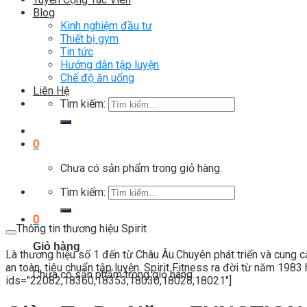
Blog
Kinh nghiệm đầu tư
Thiết bị gym
Tin tức
Hướng dẫn tập luyện
Chế độ ăn uống
Liên Hệ
Tìm kiếm:
0
Chưa có sản phẩm trong giỏ hàng.
Tìm kiếm:
0
Thông tin thương hiệu Spirit
Giỏ hàng
Là thương hiệu số 1 đến từ Châu Âu.Chuyên phát triển và cung 
an toàn, tiêu chuẩn tập luyện. Spirit Fitness ra đời từ năm 1983
Chưa có sản phẩm trong giỏ hàng.
ids="22082,18360,18353,18030,18028,18021"]