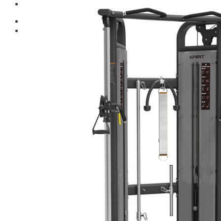
Giới thiệu
Shop
Giàn Tạ Đa Năng
Máy Chạy Bộ
Xe Đạp Tập Thể Dục
Máy Tập Thể Dục ( Cardio )
Máy Chạy Bộ
Xe Đạp Tập Thể Dục
Xe đạp ngồi có tựa lưng
Máy Trượt Tuyết
Máy Chèo Thuyền
Máy Leo Cầu Thang
Máy Rung Bụng
Máy tập phục hồi chức năng
Thiết Bị Phòng Gym chuyên dụng
Máy Khối Tập Với Cáp
Máy khối đa năng
Robot
Ghế Tập Đa Năng
Khung Tập Tạ Rời
Dàn Tập Thể Lực 360
Máy tập Home Gym