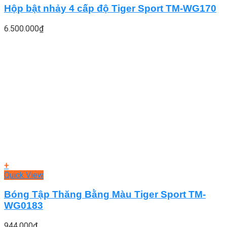
Hộp bật nhảy 4 cấp độ Tiger Sport TM-WG170
6.500.000
₫
+
Quick View
Bóng Tập Thăng Bằng Màu Tiger Sport TM-
WG0183
944.000
₫