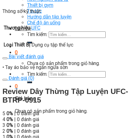
Thiết bị gym
Tin tức
Thông số kỹ thuật
Hướng dẫn tập luyện
Chế độ ăn uống
Thương hiệu
UFC
Liên Hệ
Tìm kiếm:
Loại Thiết Bị
Dụng cụ tập thể lực
0
Bài viết đánh giá
Chưa có sản phẩm trong giỏ hàng.
• Tay áo bảo vệ ngăn ngừa sờn
Tìm kiếm:
Đánh giá (0)
0
Review Dây Thừng Tập Luyện UFC-
Giỏ hàng
BTRP-0915
Chưa có sản phẩm trong giỏ hàng.
5
0%
| 0 đánh giá
4
0%
| 0 đánh giá
3
0%
| 0 đánh giá
2
0%
| 0 đánh giá
1
0%
| 0 đánh giá