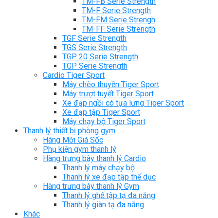
TM-FB Serie Strength
TM-F Serie Strength
TM-FM Serie Strengh
TM-FF Serie Strength
TGF Serie Strength
TGS Serie Strength
TGP 20 Serie Strength
TGP Serie Strength
Cardio Tiger Sport
Máy chèo thuyền Tiger Sport
Máy trượt tuyết Tiger Sport
Xe đạp ngồi có tựa lưng Tiger Sport
Xe đạp tập Tiger Sport
Máy chạy bộ Tiger Sport
Thanh lý thiết bị phòng gym
Hàng Mới Giá Sốc
Phụ kiện gym thanh lý
Hàng trưng bày thanh lý Cardio
Thanh lý máy chạy bộ
Thanh lý xe đạp tập thể dục
Hàng trưng bày thanh lý Gym
Thanh lý ghế tập tạ đa năng
Thanh lý giàn tạ đa năng
Khác