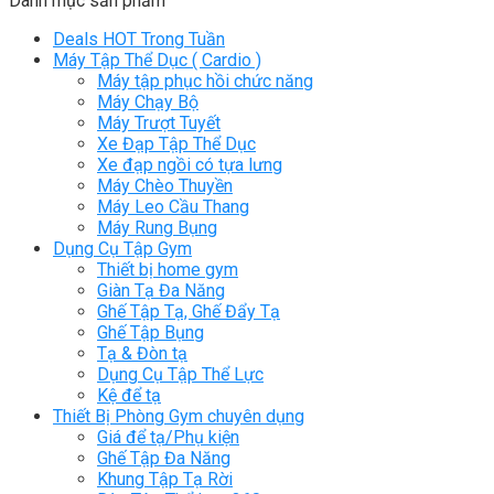
Danh mục sản phẩm
Deals HOT Trong Tuần
Máy Tập Thể Dục ( Cardio )
Máy tập phục hồi chức năng
Máy Chạy Bộ
Máy Trượt Tuyết
Xe Đạp Tập Thể Dục
Xe đạp ngồi có tựa lưng
Máy Chèo Thuyền
Máy Leo Cầu Thang
Máy Rung Bụng
Dụng Cụ Tập Gym
Thiết bị home gym
Giàn Tạ Đa Năng
Ghế Tập Tạ, Ghế Đẩy Tạ
Ghế Tập Bụng
Tạ & Đòn tạ
Dụng Cụ Tập Thể Lực
Kệ để tạ
Thiết Bị Phòng Gym chuyên dụng
Giá để tạ/Phụ kiện
Ghế Tập Đa Năng
Khung Tập Tạ Rời