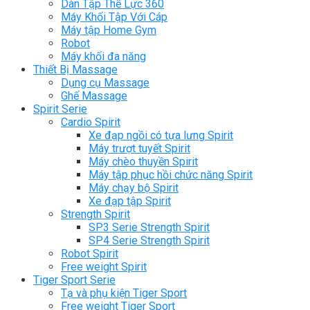
Dàn Tập Thể Lực 360
Máy Khối Tập Với Cáp
Máy tập Home Gym
Robot
Máy khối đa năng
Thiết Bị Massage
Dụng cụ Massage
Ghế Massage
Spirit Serie
Cardio Spirit
Xe đạp ngồi có tựa lưng Spirit
Máy trượt tuyết Spirit
Máy chèo thuyền Spirit
Máy tập phục hồi chức năng Spirit
Máy chạy bộ Spirit
Xe đạp tập Spirit
Strength Spirit
SP3 Serie Strength Spirit
SP4 Serie Strength Spirit
Robot Spirit
Free weight Spirit
Tiger Sport Serie
Tạ và phụ kiện Tiger Sport
Free weight Tiger Sport