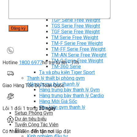
TM-G Robot Serie
TM-PL Robot Serie
Free weight Tiger Sport
TGP Serie Free Weight
TGS Serie Free Weight
TGF Serie Free Weight
TM Serie Free Weight
TM-F Serie Free Weight
TM-FF Serie Free Weight
TM-AN Serie Free Weight
TM-C Serie Free Weight
Hotline
1800 6977
hỗ trợ từ 8h - 17h
TM-360 Serie
Tạ và phụ kiện Tiger Sport
Thanh lý thiết bị phòng gym
Hàng trưng bày thanh lý
Giao Hàng Tốc Độ Toàn Quốc
Hàng trưng bày thanh lý Gym
Hàng trưng bày thanh lý Cardio
Hàng Mới Giá Sốc
Phụ kiện gym thanh lý
Lỗi 1 đổi 1 trong
30 ngày
Setup Phòng Gym
Dự án tiêu biểu
Tuyển Cộng Tác Viên
Blog
Có nhân viên
đến tận nơi
lắp đặt
Kinh nghiệm đầu tư