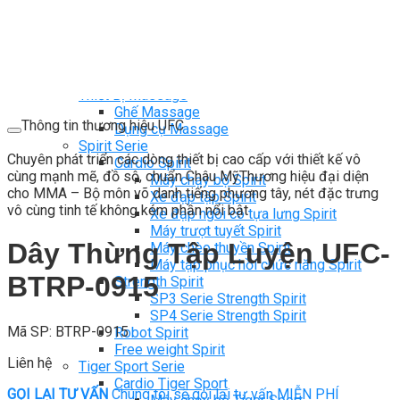
Ghế Tập Bụng
Ghế Tập Tạ
Dụng Cụ Tập Thể Lực
Tạ & Đòn tạ
Kệ để tạ
Thiết Bị Massage
Ghế Massage
Thông tin thương hiệu UFC
Dụng cụ Massage
Spirit Serie
Chuyên phát triển các dòng thiết bị cao cấp với thiết kế vô
Cardio Spirit
cùng mạnh mẽ, đồ sộ, chuẩn Châu MỹThương hiệu đại diện
Máy chạy bộ Spirit
cho MMA – Bộ môn võ danh tiếng phương tây, nét đặc trưng
Xe đạp tập Spirit
vô cùng tinh tế không kém phần nổi bật
Xe đạp ngồi có tựa lưng Spirit
Máy trượt tuyết Spirit
Dây Thừng Tập Luyện UFC-
Máy chèo thuyền Spirit
Máy tập phục hồi chức năng Spirit
BTRP-0915
Strength Spirit
SP3 Serie Strength Spirit
SP4 Serie Strength Spirit
Mã SP: BTRP-0915
Robot Spirit
Free weight Spirit
Liên hệ
Tiger Sport Serie
Cardio Tiger Sport
GỌI LẠI TƯ VẤN
Chúng tôi sẽ gọi lại tư vấn MIỄN PHÍ