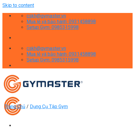
Skip to content
cskh@gymaster.vn
Mua lẻ và bảo hành: 0931458898
Setup Gym: 0985315998
cskh@gymaster.vn
Mua lẻ và bảo hành: 0931458898
Setup Gym: 0985315998
Trang Chủ
/
Dụng Cụ Tập Gym