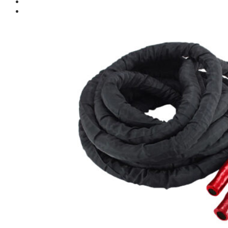
Giới thiệu
Shop
Giàn Tạ Đa Năng
Máy Chạy Bộ
Xe Đạp Tập Thể Dục
Máy Tập Thể Dục ( Cardio )
Máy Chạy Bộ
Xe Đạp Tập Thể Dục
Xe đạp ngồi có tựa lưng
Máy Trượt Tuyết
Máy Chèo Thuyền
Máy Leo Cầu Thang
Máy Rung Bụng
Máy tập phục hồi chức năng
Thiết Bị Phòng Gym chuyên dụng
Máy Khối Tập Với Cáp
Máy khối đa năng
Robot
Ghế Tập Đa Năng
Khung Tập Tạ Rời
Dàn Tập Thể Lực 360
Máy tập Home Gym
Dụng Cụ Tập Gym
Giàn Tạ Đa Năng