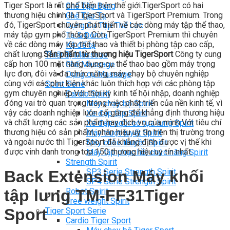
Tiger Sport là rất phổ biến trên thế giới.TigerSport có hai
Ghế Tập Bụng
thương hiệu chính là TigerSport và TigerSport Premium. Trong
Ghế Tập Tạ
đó, TigerSport chuyên phát triển về các dòng máy tập thể thao,
Dụng Cụ Tập Thể Lực
máy tập gym phổ thông. Còn TigerSport Premium thì chuyên
Tạ & Đòn tạ
về các dòng máy tập thể thao và thiết bị phòng tập cao cấp,
Kệ để tạ
chất lượng.
Sản phẩm từ thương hiệu TigerSport
Công ty cung
Thiết Bị Massage
cấp hơn 100 mặt hàng dụng cụ thể thao bao gồm máy trọng
Ghế Massage
lực đơn, đôi và đa chức năng, máy chạy bộ chuyên nghiệp
Dụng cụ Massage
cùng với các phụ kiện khác luôn thích hợp với các phòng tập
Spirit Serie
gym chuyên nghiệp.Với thời kỳ kinh tế hội nhập, doanh nghiệp
Cardio Spirit
đóng vai trò quan trọng trong việc phát triển của nền kinh tế, vì
Máy chạy bộ Spirit
vậy các doanh nghiệp luôn cố gắng để khẳng định thương hiệu
Xe đạp tập Spirit
và chất lượng các sản phẩm hay dịch vụ của mình.Với tiêu chí
Xe đạp ngồi có tựa lưng Spirit
thương hiệu có sản phẩm, nhãn hiệu uy tín trên thị trường trong
Máy trượt tuyết Spirit
và ngoài nước thì TigerSport đã khẳng định được vị thế khi
Máy chèo thuyền Spirit
được vinh danh trong top 150 thương hiệu uy tín nhất.
Máy tập phục hồi chức năng Spirit
Strength Spirit
SP3 Serie Strength Spirit
Back Extension Máy khối
SP4 Serie Strength Spirit
Robot Spirit
tập lưng TM-FF31Tiger
Free weight Spirit
Sport
Tiger Sport Serie
Cardio Tiger Sport