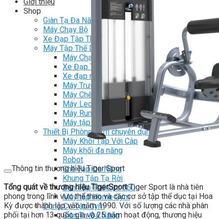
Giới thiệu
Shop
Giàn Tạ Đa Năng
Máy Chạy Bộ
Xe Đạp Tập Thể Dục
Máy Tập Thể Dục ( Cardio )
Máy Chạy Bộ
Xe Đạp Tập Thể Dục
Xe đạp ngồi có tựa lưng
Máy Trượt Tuyết
Máy Chèo Thuyền
Máy Leo Cầu Thang
Máy Rung Bụng
Máy tập phục hồi chức năng
Thiết Bị Phòng Gym chuyên dụng
Máy Khối Tập Với Cáp
Máy khối đa năng
Robot
Thông tin thương hiệu Tiger Sport
Ghế Tập Đa Năng
Khung Tập Tạ Rời
Tổng quát về thương hiệu TigerSport
Tiger Sport là nhà tiên
Dàn Tập Thể Lực 360
phong trong lĩnh vực thể thao và các cơ sở tập thể dục tại Hoa
Máy tập Home Gym
Kỳ được thành lập vào năm 1990. Với số lượng các nhà phân
Dụng Cụ Tập Gym
phối tại hơn 13 quốc gia và 25 năm hoạt động, thương hiệu
Giàn Tạ Đa Năng