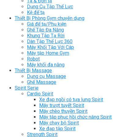
Tạ & Đòn tạ
Dụng Cụ Tập Thể Lực
Kệ để tạ
Thiết Bị Phòng Gym chuyên dụng
Giá để tạ/Phụ kiện
Ghế Tập Đa Năng
Khung Tập Tạ Rời
Dàn Tập Thể Lực 360
Máy Khối Tập Với Cáp
Máy tập Home Gym
Robot
Máy khối đa năng
Thiết Bị Massage
Dụng cụ Massage
Ghế Massage
Spirit Serie
Cardio Spirit
Xe đạp ngồi có tựa lưng Spirit
Máy trượt tuyết Spirit
Máy chèo thuyền Spirit
Máy tập phục hồi chức năng Spirit
Máy chạy bộ Spirit
Xe đạp tập Spirit
Strength Spirit