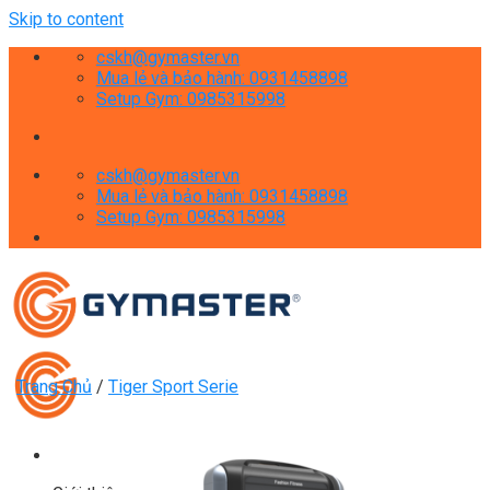
Skip to content
cskh@gymaster.vn
Mua lẻ và bảo hành: 0931458898
Setup Gym: 0985315998
cskh@gymaster.vn
Mua lẻ và bảo hành: 0931458898
Setup Gym: 0985315998
Trang Chủ
/
Tiger Sport Serie