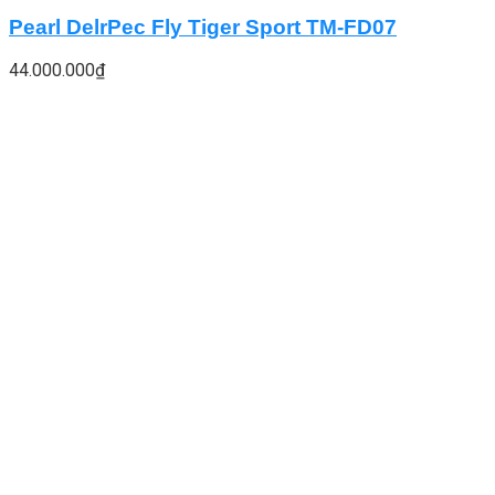
Pearl DelrPec Fly Tiger Sport TM-FD07
44.000.000
₫