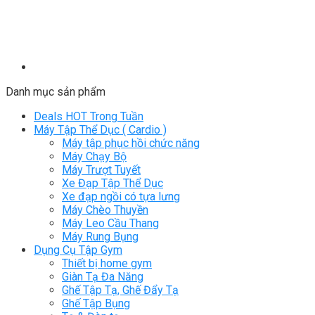
Danh mục sản phẩm
Deals HOT Trong Tuần
Máy Tập Thể Dục ( Cardio )
Máy tập phục hồi chức năng
Máy Chạy Bộ
Máy Trượt Tuyết
Xe Đạp Tập Thể Dục
Xe đạp ngồi có tựa lưng
Máy Chèo Thuyền
Máy Leo Cầu Thang
Máy Rung Bụng
Dụng Cụ Tập Gym
Thiết bị home gym
Giàn Tạ Đa Năng
Ghế Tập Tạ, Ghế Đẩy Tạ
Ghế Tập Bụng