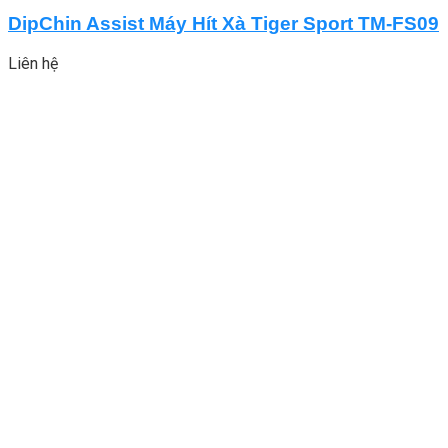
DipChin Assist Máy Hít Xà Tiger Sport TM-FS09
Liên hệ