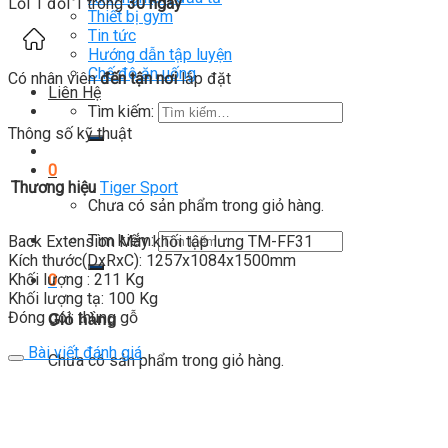
Lỗi 1 đổi 1 trong
30 ngày
Thiết bị gym
Tin tức
Hướng dẫn tập luyện
Chế độ ăn uống
Có nhân viên
đến tận nơi
lắp đặt
Liên Hệ
Tìm kiếm:
Thông số kỹ thuật
0
Thương hiệu
Tiger Sport
Chưa có sản phẩm trong giỏ hàng.
Tìm kiếm:
Back Extension Máy khối tập lưng TM-FF31
Kích thước(DxRxC): 1257x1084x1500mm
Khối lượng : 211 Kg
0
Khối lượng tạ: 100 Kg
Đóng gói: thùng gỗ
Giỏ hàng
Bài viết đánh giá
Chưa có sản phẩm trong giỏ hàng.