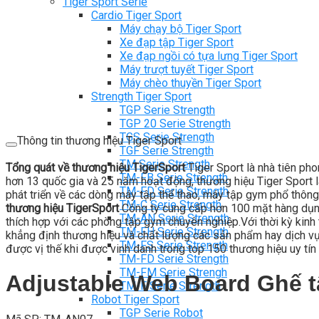
Tiger Sport Serie
Cardio Tiger Sport
Máy chạy bộ Tiger Sport
Xe đạp tập Tiger Sport
Xe đạp ngồi có tựa lưng Tiger Sport
Máy trượt tuyết Tiger Sport
Máy chèo thuyền Tiger Sport
Strength Tiger Sport
TGP Serie Strength
TGP 20 Serie Strength
TGS Serie Strength
Thông tin thương hiệu Tiger Sport
TGF Serie Strength
TM Serie Strength
Tổng quát về thương hiệu TigerSport
Tiger Sport là nhà tiên ph
TM-FB Serie Strength
hơn 13 quốc gia và 25 năm hoạt động, thương hiệu Tiger Sport là
TM-FD Serie Strength
phát triển về các dòng máy tập thể thao, máy tập gym phổ thông
TM-C Serie Strength
thương hiệu TigerSport
Công ty cung cấp hơn 100 mặt hàng dụng
TM-AN Serie Strength
thích hợp với các phòng tập gym chuyên nghiệp.Với thời kỳ kinh t
TM-FH Serie Strength
khẳng định thương hiệu và chất lượng các sản phẩm hay dịch vụ c
TM-FS Serie Strength
được vị thế khi được vinh danh trong top 150 thương hiệu uy tín 
TM-FD Serie Strength
TM-FM Serie Strengh
Adjustable Web Board Ghế 
TM-F Serie Strength
Robot Tiger Sport
TGP Serie Robot