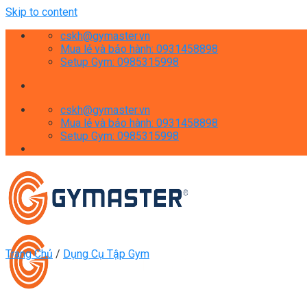
Skip to content
cskh@gymaster.vn
Mua lẻ và bảo hành: 0931458898
Setup Gym: 0985315998
cskh@gymaster.vn
Mua lẻ và bảo hành: 0931458898
Setup Gym: 0985315998
Trang Chủ
/
Dụng Cụ Tập Gym