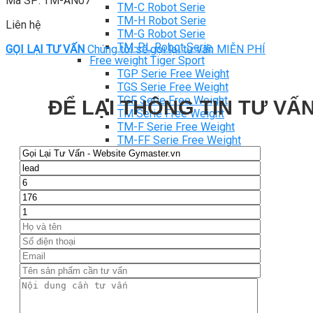
Mã SP: TM-AN07
TM-C Robot Serie
TM-H Robot Serie
Liên hệ
TM-G Robot Serie
TM-PL Robot Serie
GỌI LẠI TƯ VẤN
Chúng tôi sẽ gọi lại tư vấn MIỄN PHÍ
Free weight Tiger Sport
TGP Serie Free Weight
TGS Serie Free Weight
TGF Serie Free Weight
ĐỂ LẠI THÔNG TIN TƯ VẤN
TM Serie Free Weight
TM-F Serie Free Weight
TM-FF Serie Free Weight
TM-AN Serie Free Weight
TM-C Serie Free Weight
TM-360 Serie
Tạ và phụ kiện Tiger Sport
Thanh lý thiết bị phòng gym
Hàng trưng bày thanh lý
Hàng trưng bày thanh lý Gym
Hàng trưng bày thanh lý Cardio
Hàng Mới Giá Sốc
Phụ kiện gym thanh lý
Setup Phòng Gym
Dự án tiêu biểu
Tuyển Cộng Tác Viên