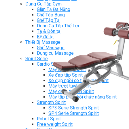
Dụng Cụ Tập Gym
Giàn Tạ Đa Năng
Ghế Tập Bụng
Ghế Tập Tạ
Dụng Cụ Tập Thể Lực
Tạ & Đòn tạ
Kệ để tạ
Thiết Bị Massage
Ghế Massage
Dụng cụ Massage
Spirit Serie
Cardio Spirit
Máy chạy bộ Spirit
Xe đạp tập Spirit
Xe đạp ngồi có tựa lưng Spirit
Máy trượt tuyết Spirit
Máy chèo thuyền Spirit
Máy tập phục hồi chức năng Spirit
Strength Spirit
SP3 Serie Strength Spirit
SP4 Serie Strength Spirit
Robot Spirit
Free weight Spirit