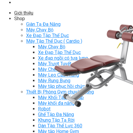
Giới thiệu
Shop
Giàn Tạ Đa Năng
Máy Chạy Bộ
Xe Đạp Tập Thể Dục
Máy Tập Thể Dục ( Cardio )
Máy Chạy Bộ
Xe Đạp Tập Thể Dục
Xe đạp ngồi có tựa lưng
Máy Trượt Tuyết
Máy Chèo Thuyền
Máy Leo Cầu Thang
Máy Rung Bụng
Máy tập phục hồi chức năng
Thiết Bị Phòng Gym chuyên dụng
Máy Khối Tập Với Cáp
Máy khối đa năng
Robot
Ghế Tập Đa Năng
Khung Tập Tạ Rời
Dàn Tập Thể Lực 360
Máy tập Home Gym