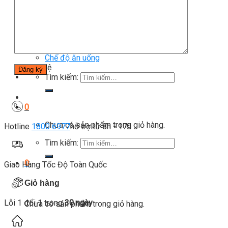
Blog
Kinh nghiệm đầu tư
Thiết bị gym
Tin tức
Hướng dẫn tập luyện
Chế độ ăn uống
Liên Hệ
Tìm kiếm:
0
Chưa có sản phẩm trong giỏ hàng.
Hotline
1800 6977
hỗ trợ từ 8h - 17h
Tìm kiếm:
0
Giao Hàng Tốc Độ Toàn Quốc
Giỏ hàng
Lỗi 1 đổi 1 trong
30 ngày
Chưa có sản phẩm trong giỏ hàng.