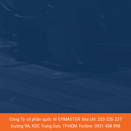
Công Ty cổ phần quốc tế GYMASTER. Địa chỉ: 233-235-237
Đường 9A, KDC Trung Sơn, TP.HCM. Hotline:
0931 458 898