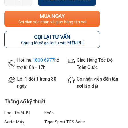
MUA NGAY
Gọi điện xác nhận và giao hàng tận nơi
GỌI LẠI TƯ VẤN
Chúng tôi sẽ gọi lại tư vấn MIỄN PHÍ
Hotline
1800 6977
hỗ
Giao Hàng Tốc Độ
trợ từ 8h - 17h
Toàn Quốc
Lỗi 1 đổi 1 trong
30
Có nhân viên
đến tận
ngày
nơi
lắp đặt
Thông số kỹ thuật
Loại Thiết Bị
Khác
Serie Máy
Tiger Sport TGS Serie