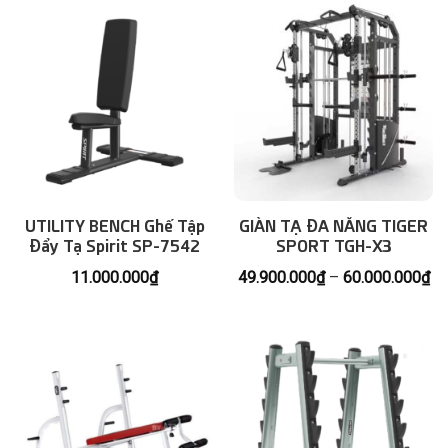
UTILITY BENCH Ghế Tập
GIÀN TẠ ĐA NĂNG TIGER
Đẩy Tạ Spirit SP-7542
SPORT TGH-X3
Kh
11.000.000
₫
49.900.000
₫
–
60.000.000
₫
giá
từ
49
đế
60