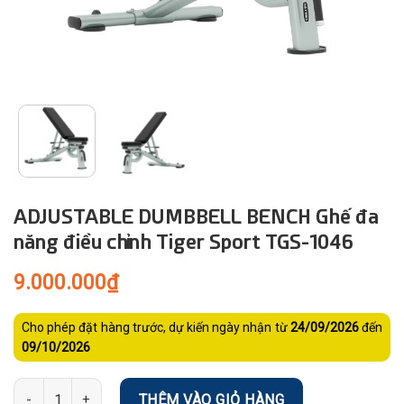
ADJUSTABLE DUMBBELL BENCH Ghế đa
năng điều chỉnh Tiger Sport TGS-1046
9.000.000
₫
Cho phép đặt hàng trước, dự kiến ngày nhận từ
24/09/2026
đến
09/10/2026
Số lượng
THÊM VÀO GIỎ HÀNG