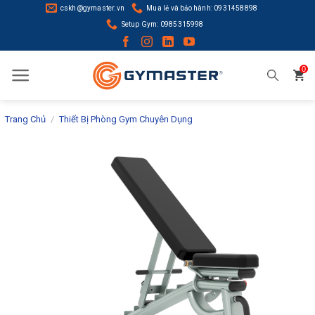
Skip
cskh@gymaster.vn
Mua lẻ và bảo hành: 0931458898
to
Setup Gym: 0985315998
content
0
Trang Chủ
/
Thiết Bị Phòng Gym Chuyên Dụng