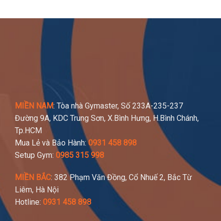
MIỀN NAM
: Tòa nhà Gymaster, Số 233A-235-237
Đường 9A, KDC Trung Sơn, X.Bình Hưng, H.Bình Chánh,
Tp.HCM
Mua Lẻ và Bảo Hành:
0931 458 898
Setup Gym:
0985 315 998
MIỀN BẮC
: 382 Phạm Văn Đồng, Cổ Nhuế 2, Bắc Từ
Liêm, Hà Nội
Hotline:
0931 458 898