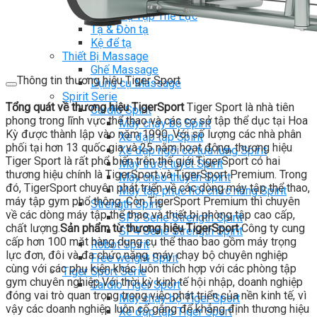
Ghế Tập Tạ
Dụng Cụ Tập Thể Lực
Tạ & Đòn tạ
Kệ để tạ
Thiết Bị Massage
Ghế Massage
Thông tin thương hiệu Tiger Sport
Dụng cụ Massage
Spirit Serie
Tổng quát về thương hiệu TigerSport
Tiger Sport là nhà tiên
Cardio Spirit
phong trong lĩnh vực thể thao và các cơ sở tập thể dục tại Hoa
Máy chạy bộ Spirit
Kỳ được thành lập vào năm 1990. Với số lượng các nhà phân
Xe đạp tập Spirit
phối tại hơn 13 quốc gia và 25 năm hoạt động, thương hiệu
Xe đạp ngồi có tựa lưng Spirit
Tiger Sport là rất phổ biến trên thế giới.TigerSport có hai
Máy trượt tuyết Spirit
thương hiệu chính là TigerSport và TigerSport Premium. Trong
Máy chèo thuyền Spirit
đó, TigerSport chuyên phát triển về các dòng máy tập thể thao,
Máy tập phục hồi chức năng Spirit
máy tập gym phổ thông. Còn TigerSport Premium thì chuyên
Strength Spirit
về các dòng máy tập thể thao và thiết bị phòng tập cao cấp,
SP3 Serie Strength Spirit
chất lượng.
Sản phẩm từ thương hiệu TigerSport
Công ty cung
SP4 Serie Strength Spirit
cấp hơn 100 mặt hàng dụng cụ thể thao bao gồm máy trọng
Robot Spirit
lực đơn, đôi và đa chức năng, máy chạy bộ chuyên nghiệp
Free weight Spirit
cùng với các phụ kiện khác luôn thích hợp với các phòng tập
Tiger Sport Serie
gym chuyên nghiệp.Với thời kỳ kinh tế hội nhập, doanh nghiệp
Cardio Tiger Sport
đóng vai trò quan trọng trong việc phát triển của nền kinh tế, vì
Máy chạy bộ Tiger Sport
vậy các doanh nghiệp luôn cố gắng để khẳng định thương hiệu
Xe đạp tập Tiger Sport