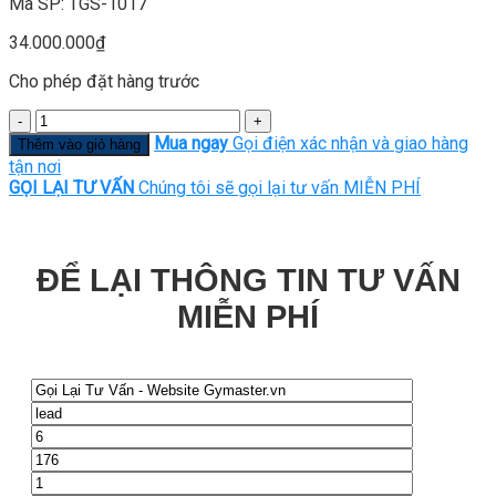
Mã SP: TGS-1017
34.000.000
₫
Cho phép đặt hàng trước
Số
lượng
Mua ngay
Gọi điện xác nhận và giao hàng
Thêm vào giỏ hàng
tận nơi
GỌI LẠI TƯ VẤN
Chúng tôi sẽ gọi lại tư vấn MIỄN PHÍ
ĐỂ LẠI THÔNG TIN TƯ VẤN
MIỄN PHÍ