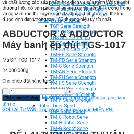
và chất lượng các sản phẩm hay dịch vụ của mình.Với tiêu chí
Xe đạp ngồi có tựa lưng Tiger Sport
thương hiệu có sản phẩm, nhãn hiệu uy tín trên thị trường trong
Máy trượt tuyết Tiger Sport
và ngoài nước thì TigerSport đã khẳng định được vị thế khi
Máy chèo thuyền Tiger Sport
được vinh danh trong top 150 thương hiệu uy tín nhất.
Strength Tiger Sport
TGP Serie Strength
ABDUCTOR & ADDUCTOR
TGP 20 Serie Strength
TGS Serie Strength
Máy banh ép đùi TGS-1017
TGF Serie Strength
TM Serie Strength
TM-FB Serie Strength
Mã SP: TGS-1017
TM-FD Serie Strength
TM-C Serie Strength
34.000.000
₫
TM-AN Serie Strength
TM-FH Serie Strength
Cho phép đặt hàng trước
TM-FS Serie Strength
TM-FD Serie Strength
Số
TM-FM Serie Strengh
lượng
Mua ngay
Gọi điện xác nhận và giao hàng
Thêm vào giỏ hàng
TM-F Serie Strength
tận nơi
Robot Tiger Sport
GỌI LẠI TƯ VẤN
Chúng tôi sẽ gọi lại tư vấn MIỄN PHÍ
TGP Serie Robot
TM-C Robot Serie
TM-H Robot Serie
TM-G Robot Serie