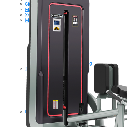
Giàn Tạ Đa Năng
Máy Chạy Bộ
Xe Đạp Tập Thể Dục
Máy Tập Thể Dục ( Cardio )
Máy Chạy Bộ
Xe Đạp Tập Thể Dục
Xe đạp ngồi có tựa lưng
Máy Trượt Tuyết
Máy Chèo Thuyền
Máy Leo Cầu Thang
Máy Rung Bụng
Máy tập phục hồi chức năng
Thiết Bị Phòng Gym chuyên dụng
Máy Khối Tập Với Cáp
Máy khối đa năng
Robot
Ghế Tập Đa Năng
Khung Tập Tạ Rời
Dàn Tập Thể Lực 360
Máy tập Home Gym
Dụng Cụ Tập Gym
Giàn Tạ Đa Năng
Ghế Tập Bụng