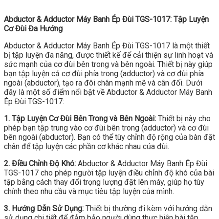
Abductor & Adductor Máy Banh Ép Đùi TGS-1017: Tập Luyện
Cơ Đùi Đa Hướng
Abductor & Adductor Máy Banh Ép Đùi TGS-1017 là một thiết
bị tập luyện đa năng, được thiết kế để cải thiện sự linh hoạt và
sức mạnh của cơ đùi bên trong và bên ngoài. Thiết bị này giúp
bạn tập luyện cả cơ đùi phía trong (adductor) và cơ đùi phía
ngoài (abductor), tạo ra đôi chân mạnh mẽ và cân đối. Dưới
đây là một số điểm nổi bật về Abductor & Adductor Máy Banh
Ép Đùi TGS-1017:
1. Tập Luyện Cơ Đùi Bên Trong và Bên Ngoài:
Thiết bị này cho
phép bạn tập trung vào cơ đùi bên trong (adductor) và cơ đùi
bên ngoài (abductor). Bạn có thể tùy chỉnh độ rộng của bàn đặt
chân để tập luyện các phần cơ khác nhau của đùi.
2. Điều Chỉnh Độ Khó:
Abductor & Adductor Máy Banh Ép Đùi
TGS-1017 cho phép người tập luyện điều chỉnh độ khó của bài
tập bằng cách thay đổi trọng lượng đặt lên máy, giúp họ tùy
chỉnh theo nhu cầu và mục tiêu tập luyện của mình.
3. Hướng Dẫn Sử Dụng:
Thiết bị thường đi kèm với hướng dẫn
sử dụng chi tiết để đảm bảo người dùng thực hiện bài tập