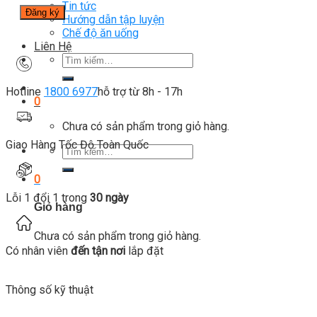
Tin tức
Hướng dẫn tập luyện
Chế độ ăn uống
Liên Hệ
Tìm
kiếm:
Hotline
1800 6977
hỗ trợ từ 8h - 17h
0
Chưa có sản phẩm trong giỏ hàng.
Giao Hàng Tốc Độ Toàn Quốc
Tìm
kiếm:
0
Lỗi 1 đổi 1 trong
30 ngày
Giỏ hàng
Chưa có sản phẩm trong giỏ hàng.
Có nhân viên
đến tận nơi
lắp đặt
Thông số kỹ thuật