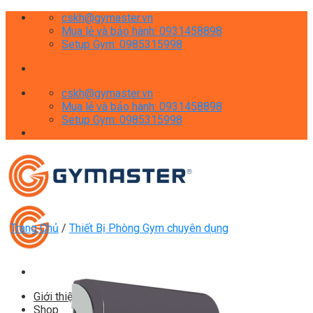
Skip
cskh@gymaster.vn
to
Mua lẻ và bảo hành: 0931458898
content
Setup Gym: 0985315998
cskh@gymaster.vn
Mua lẻ và bảo hành: 0931458898
Setup Gym: 0985315998
Trang Chủ
/
Thiết Bị Phòng Gym chuyên dụng
Giới thiệu
Shop