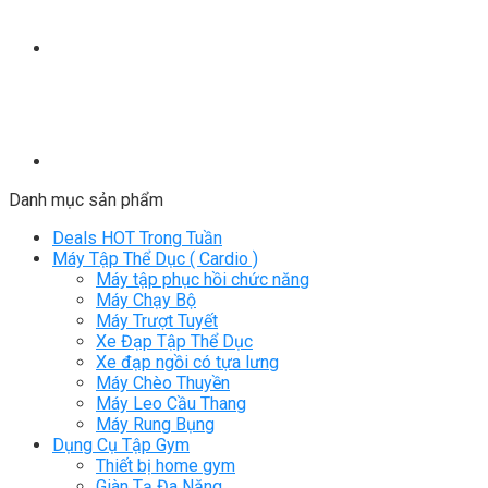
Danh mục sản phẩm
Deals HOT Trong Tuần
Máy Tập Thể Dục ( Cardio )
Máy tập phục hồi chức năng
Máy Chạy Bộ
Máy Trượt Tuyết
Xe Đạp Tập Thể Dục
Xe đạp ngồi có tựa lưng
Máy Chèo Thuyền
Máy Leo Cầu Thang
Máy Rung Bụng
Dụng Cụ Tập Gym
Thiết bị home gym
Giàn Tạ Đa Năng