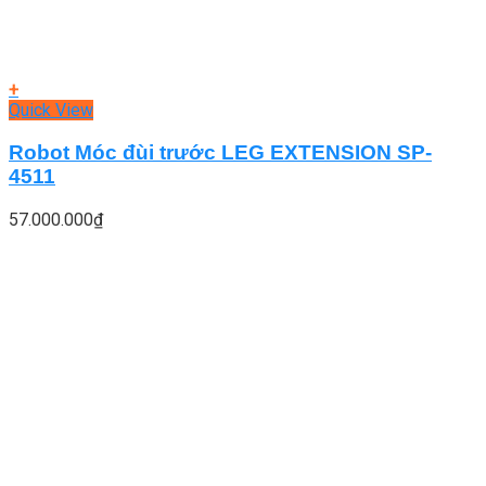
+
Quick View
Robot Móc đùi trước LEG EXTENSION SP-
4511
57.000.000
₫