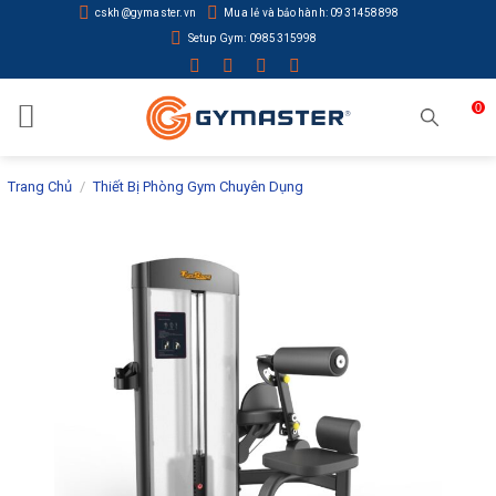
Skip
cskh@gymaster.vn
Mua lẻ và bảo hành: 0931458898
to
Setup Gym: 0985315998
content
0
Trang Chủ
/
Thiết Bị Phòng Gym Chuyên Dụng