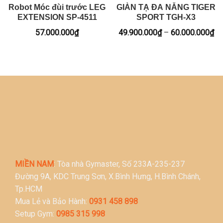
Robot Móc đùi trước LEG
GIÀN TẠ ĐA NĂNG TIGER
EXTENSION SP-4511
SPORT TGH-X3
Kh
57.000.000
₫
49.900.000
₫
–
60.000.000
₫
giá
từ
49
đế
60
MIỀN NAM
: Tòa nhà Gymaster, Số 233A-235-237
Đường 9A, KDC Trung Sơn, X.Bình Hưng, H.Bình Chánh,
Tp.HCM
Mua Lẻ và Bảo Hành:
0931 458 898
Setup Gym:
0985 315 998