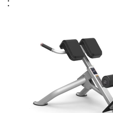
Giới thiệu
Shop
Giàn Tạ Đa Năng
Máy Chạy Bộ
Xe Đạp Tập Thể Dục
Máy Tập Thể Dục ( Cardio )
Máy Chạy Bộ
Xe Đạp Tập Thể Dục
Xe đạp ngồi có tựa lưng
Máy Trượt Tuyết
Máy Chèo Thuyền
Máy Leo Cầu Thang
Máy Rung Bụng
Máy tập phục hồi chức năng
Thiết Bị Phòng Gym chuyên dụng
Máy Khối Tập Với Cáp
Máy khối đa năng
Robot
Ghế Tập Đa Năng
Khung Tập Tạ Rời
Dàn Tập Thể Lực 360
Máy tập Home Gym
Dụng Cụ Tập Gym
Giàn Tạ Đa Năng