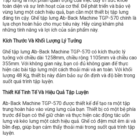
Tập lưng là một phần quan trọng của việc duy trì sức khỏe
toàn diện và sự linh hoạt của cơ thể. Để phát triển và bảo vệ
vùng lưng một cách hiệu quả, bạn cần một thiết bị tập lưng
đáng tin cậy. Ghế tập lưng Ab-Back Machine TGP-570 chính là
lựa chọn hoàn hảo cho mục tiêu này. Hãy cùng khám phá
những tính năng và lợi ích của sản phẩm này.
Kích Thước Và Khối Lượng Lý Tưởng
Ghế tập lưng Ab-Back Machine TGP-570 có kích thước lý
tưởng với chiều dài 1258mm, chiều rộng 1105mm và chiều cao
355mm. Với không gian này, bạn có đủ không gian để thực
hiện các bài tập lưng một cách thoải mái và an toàn. Với khối
lượng 48 Kg, thiết bị này đảm bảo sự ổn định và độ bền trong
suốt quá trình tập luyện.
Thiết Kế Tinh Tế Và Hiệu Quả Tập Luyện
Ab-Back Machine TGP-570 được thiết kế để tạo ra một tập
trung hoàn hảo vào vùng lưng của bạn. Thiết bị có một bệ phía
trước để bạn có thể giữ chân và thực hiện các động tác uốn
lưng và kéo lưng một cách hiệu quả. Ghế có đệm mút êm ái và
bền đẹp, giúp bạn cảm thấy thoải mái trong suốt quá trình tập
luyện.