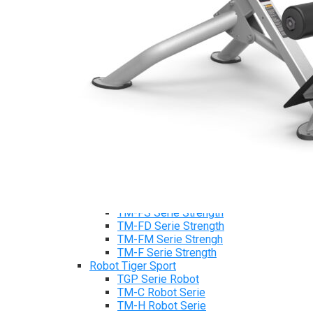
Máy chạy bộ Tiger Sport
Xe đạp tập Tiger Sport
Xe đạp ngồi có tựa lưng Tiger Sport
Máy trượt tuyết Tiger Sport
Máy chèo thuyền Tiger Sport
Strength Tiger Sport
TGP Serie Strength
TGP 20 Serie Strength
TGS Serie Strength
TGF Serie Strength
TM Serie Strength
TM-FB Serie Strength
TM-FD Serie Strength
TM-C Serie Strength
TM-AN Serie Strength
TM-FH Serie Strength
TM-FS Serie Strength
TM-FD Serie Strength
TM-FM Serie Strengh
TM-F Serie Strength
Robot Tiger Sport
TGP Serie Robot
TM-C Robot Serie
TM-H Robot Serie