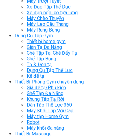
Máy Trượt Tuyết
Xe Đạp Tập Thể Dục
Xe đạp ngồi có tựa lưng
Máy Chèo Thuyền
Máy Leo Cầu Thang
Máy Rung Bụng
Dụng Cụ Tập Gym
Thiết bị home gym
Giàn Tạ Đa Năng
Ghế Tập Tạ, Ghế Đẩy Tạ
Ghế Tập Bụng
Tạ & Đòn tạ
Dụng Cụ Tập Thể Lực
Kệ để tạ
Thiết Bị Phòng Gym chuyên dụng
Giá để tạ/Phụ kiện
Ghế Tập Đa Năng
Khung Tập Tạ Rời
Dàn Tập Thể Lực 360
Máy Khối Tập Với Cáp
Máy tập Home Gym
Robot
Máy khối đa năng
Thiết Bị Massage