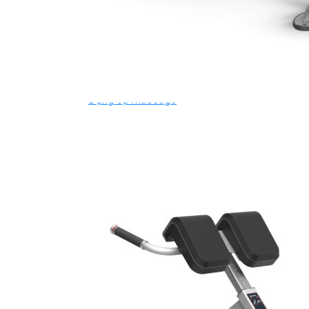
Ghế Tập Bụng
Ghế Tập Tạ
Dụng Cụ Tập Thể Lực
Tạ & Đòn tạ
Kệ để tạ
Thiết Bị Massage
Ghế Massage
Dụng cụ Massage
Spirit Serie
Cardio Spirit
Máy chạy bộ Spirit
Xe đạp tập Spirit
Xe đạp ngồi có tựa lưng Spirit
Máy trượt tuyết Spirit
Máy chèo thuyền Spirit
Máy tập phục hồi chức năng Spirit
Strength Spirit
SP3 Serie Strength Spirit
SP4 Serie Strength Spirit
Robot Spirit
Free weight Spirit
Tiger Sport Serie
Cardio Tiger Sport