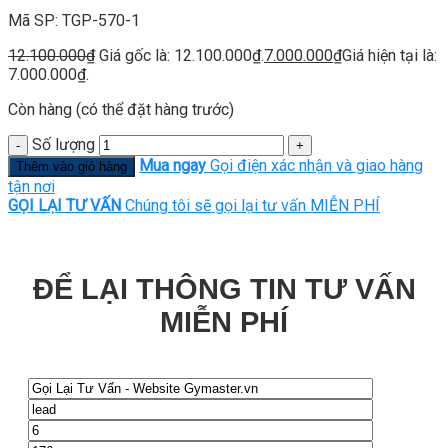
Mã SP: TGP-570-1
12.100.000
₫
Giá gốc là: 12.100.000₫.
7.000.000
₫
Giá hiện tại là:
7.000.000₫.
Còn hàng (có thể đặt hàng trước)
Số lượng
Mua ngay
Gọi điện xác nhận và giao hàng
Thêm vào giỏ hàng
tận nơi
GỌI LẠI TƯ VẤN
Chúng tôi sẽ gọi lại tư vấn MIỄN PHÍ
ĐỂ LẠI THÔNG TIN TƯ VẤN
MIỄN PHÍ