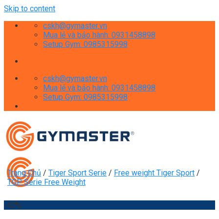
Skip to content
cskh@gymaster.vn
Mua lẻ và bảo hành: 0931458898
Setup Gym: 0985315998
cskh@gymaster.vn
Mua lẻ và bảo hành: 0931458898
Setup Gym: 0985315998
Trang Chủ
/
Tiger Sport Serie
/
Free weight Tiger Sport
/
TGP Serie Free Weight
-42%