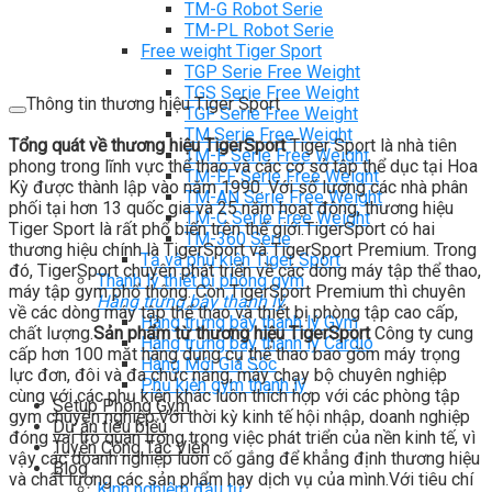
TM-G Robot Serie
TM-PL Robot Serie
Free weight Tiger Sport
TGP Serie Free Weight
TGS Serie Free Weight
Thông tin thương hiệu Tiger Sport
TGF Serie Free Weight
TM Serie Free Weight
Tổng quát về thương hiệu TigerSport
Tiger Sport là nhà tiên
TM-F Serie Free Weight
phong trong lĩnh vực thể thao và các cơ sở tập thể dục tại Hoa
TM-FF Serie Free Weight
Kỳ được thành lập vào năm 1990. Với số lượng các nhà phân
TM-AN Serie Free Weight
phối tại hơn 13 quốc gia và 25 năm hoạt động, thương hiệu
TM-C Serie Free Weight
Tiger Sport là rất phổ biến trên thế giới.TigerSport có hai
TM-360 Serie
thương hiệu chính là TigerSport và TigerSport Premium. Trong
Tạ và phụ kiện Tiger Sport
đó, TigerSport chuyên phát triển về các dòng máy tập thể thao,
Thanh lý thiết bị phòng gym
máy tập gym phổ thông. Còn TigerSport Premium thì chuyên
Hàng trưng bày thanh lý
về các dòng máy tập thể thao và thiết bị phòng tập cao cấp,
Hàng trưng bày thanh lý Gym
chất lượng.
Sản phẩm từ thương hiệu TigerSport
Công ty cung
Hàng trưng bày thanh lý Cardio
cấp hơn 100 mặt hàng dụng cụ thể thao bao gồm máy trọng
Hàng Mới Giá Sốc
lực đơn, đôi và đa chức năng, máy chạy bộ chuyên nghiệp
Phụ kiện gym thanh lý
cùng với các phụ kiện khác luôn thích hợp với các phòng tập
Setup Phòng Gym
gym chuyên nghiệp.Với thời kỳ kinh tế hội nhập, doanh nghiệp
Dự án tiêu biểu
đóng vai trò quan trọng trong việc phát triển của nền kinh tế, vì
Tuyển Cộng Tác Viên
vậy các doanh nghiệp luôn cố gắng để khẳng định thương hiệu
Blog
và chất lượng các sản phẩm hay dịch vụ của mình.Với tiêu chí
Kinh nghiệm đầu tư