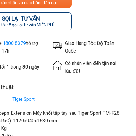
 xác nhận và giao hàng tận nơi
GỌI LẠI TƯ VẤN
tôi sẽ gọi lại tư vấn MIỄN PHÍ
ne
1800 8379
hỗ trợ
Giao Hàng Tốc Độ Toàn
- 17h
Quốc
Có nhân viên
đến tận nơi
đổi 1 trong
30 ngày
lắp đặt
 thuật
Tiger Sport
ceps Extension Máy khối tập tay sau Tiger Sport TM-F28
DxRxC): 1120x940x1630 mm
 Kg
 70 Kg