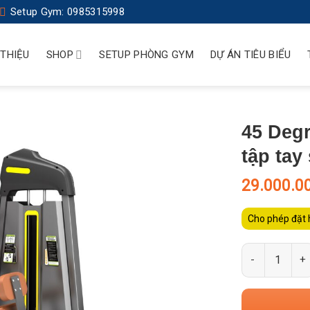
Setup Gym: 0985315998
 THIỆU
SHOP
SETUP PHÒNG GYM
DỰ ÁN TIÊU BIỂU
45 Degr
tập tay
29.000.0
Cho phép đặt 
Số lượng