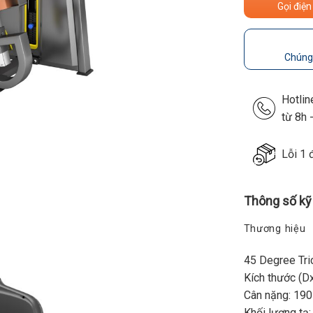
Gọi điện
Chúng 
Hotli
từ 8h 
Lỗi 1 
Thông số kỹ
Thương hiệu
45 Degree Tri
Kích thước (
Cân nặng: 190
Khối lượng tạ: