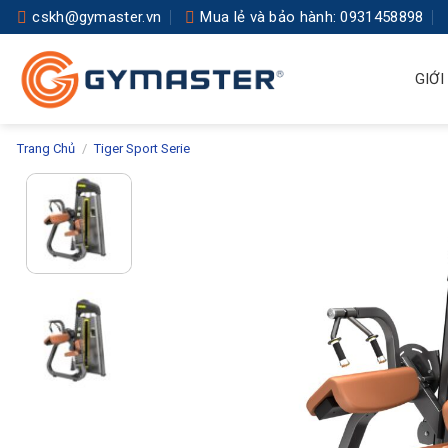
Skip
cskh@gymaster.vn
Mua lẻ và bảo hành: 0931458898
to
content
GIỚI
Trang Chủ
/
Tiger Sport Serie