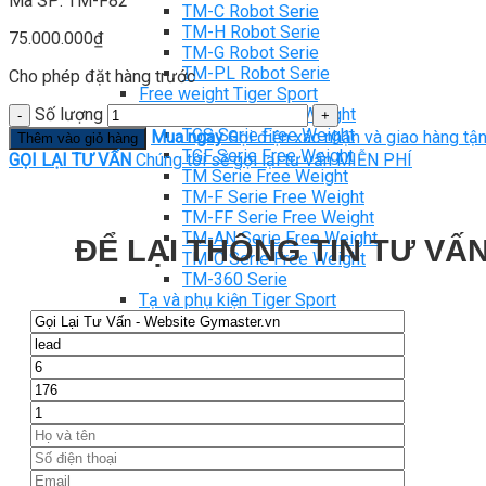
Mã SP: TM-F82
TM-C Robot Serie
TM-H Robot Serie
75.000.000
₫
TM-G Robot Serie
TM-PL Robot Serie
Cho phép đặt hàng trước
Free weight Tiger Sport
Số lượng
TGP Serie Free Weight
TGS Serie Free Weight
Mua ngay
Gọi điện xác nhận và giao hàng tận
Thêm vào giỏ hàng
TGF Serie Free Weight
GỌI LẠI TƯ VẤN
Chúng tôi sẽ gọi lại tư vấn MIỄN PHÍ
TM Serie Free Weight
TM-F Serie Free Weight
TM-FF Serie Free Weight
TM-AN Serie Free Weight
ĐỂ LẠI THÔNG TIN TƯ VẤN
TM-C Serie Free Weight
TM-360 Serie
Tạ và phụ kiện Tiger Sport
Thanh lý thiết bị phòng gym
Hàng trưng bày thanh lý
Hàng trưng bày thanh lý Gym
Hàng trưng bày thanh lý Cardio
Hàng Mới Giá Sốc
Phụ kiện gym thanh lý
Setup Phòng Gym
Dự án tiêu biểu
Tuyển Cộng Tác Viên