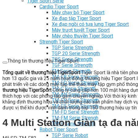
Tiger Sport Serie
Cardio Tiger Sport
Máy chạy bộ Tiger Sport
Xe đạp tập Tiger Sport
Xe đạp ngồi có tựa lưng Tiger Sport
Máy trượt tuyết Tiger Sport
Máy chèo thuyền Tiger Sport
Strength Tiger Sport
TGP Serie Strength
TGP 20 Serie Strength
TGS Serie Strength
Thông tin thương hiệu Tiger Sport
TGF Serie Strength
TM Serie Strength
Tổng quát về thương hiệu TigerSport
Tiger Sport là nhà tiên ph
TM-FB Serie Strength
hơn 13 quốc gia và 25 năm hoạt động, thương hiệu Tiger Sport là
TM-FD Serie Strength
phát triển về các dòng máy tập thể thao, máy tập gym phổ thông
TM-C Serie Strength
thương hiệu TigerSport
Công ty cung cấp hơn 100 mặt hàng dụng
TM-AN Serie Strength
thích hợp với các phòng tập gym chuyên nghiệp.Với thời kỳ kinh t
TM-FH Serie Strength
khẳng định thương hiệu và chất lượng các sản phẩm hay dịch vụ c
TM-FS Serie Strength
được vị thế khi được vinh danh trong top 150 thương hiệu uy tín 
TM-FD Serie Strength
TM-FM Serie Strengh
4 Multi Station Giàn tạ đa n
TM-F Serie Strength
Robot Tiger Sport
TGP Serie Robot