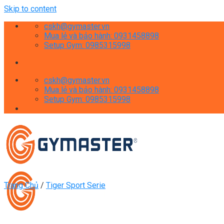
Skip to content
cskh@gymaster.vn
Mua lẻ và bảo hành: 0931458898
Setup Gym: 0985315998
cskh@gymaster.vn
Mua lẻ và bảo hành: 0931458898
Setup Gym: 0985315998
Trang Chủ
/
Tiger Sport Serie