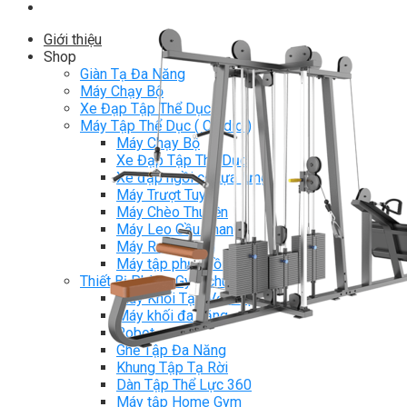
Giới thiệu
Shop
Giàn Tạ Đa Năng
Máy Chạy Bộ
Xe Đạp Tập Thể Dục
Máy Tập Thể Dục ( Cardio )
Máy Chạy Bộ
Xe Đạp Tập Thể Dục
Xe đạp ngồi có tựa lưng
Máy Trượt Tuyết
Máy Chèo Thuyền
Máy Leo Cầu Thang
Máy Rung Bụng
Máy tập phục hồi chức năng
Thiết Bị Phòng Gym chuyên dụng
Máy Khối Tập Với Cáp
Máy khối đa năng
Robot
Ghế Tập Đa Năng
Khung Tập Tạ Rời
Dàn Tập Thể Lực 360
Máy tập Home Gym