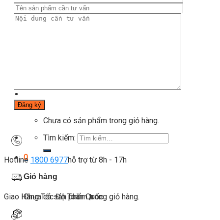
Blog
Kinh nghiệm đầu tư
Thiết bị gym
Tin tức
Hướng dẫn tập luyện
Chế độ ăn uống
Liên Hệ
Tìm kiếm:
0
Chưa có sản phẩm trong giỏ hàng.
Tìm kiếm:
0
Hotline
1800 6977
hỗ trợ từ 8h - 17h
Giỏ hàng
Chưa có sản phẩm trong giỏ hàng.
Giao Hàng Tốc Độ Toàn Quốc