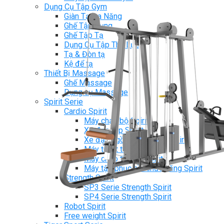
Dụng Cụ Tập Gym
Giàn Tạ Đa Năng
Ghế Tập Bụng
Ghế Tập Tạ
Dụng Cụ Tập Thể Lực
Tạ & Đòn tạ
Kệ để tạ
Thiết Bị Massage
Ghế Massage
Dụng cụ Massage
Spirit Serie
Cardio Spirit
Máy chạy bộ Spirit
Xe đạp tập Spirit
Xe đạp ngồi có tựa lưng Spirit
Máy trượt tuyết Spirit
Máy chèo thuyền Spirit
Máy tập phục hồi chức năng Spirit
Strength Spirit
SP3 Serie Strength Spirit
SP4 Serie Strength Spirit
Robot Spirit
Free weight Spirit