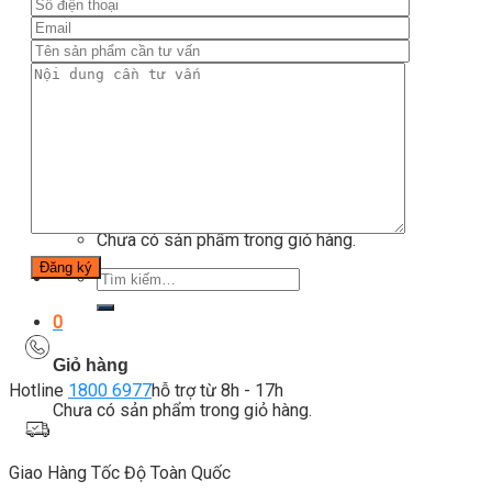
Kinh nghiệm đầu tư
Thiết bị gym
Tin tức
Hướng dẫn tập luyện
Chế độ ăn uống
Liên Hệ
Tìm
kiếm:
0
Chưa có sản phẩm trong giỏ hàng.
Tìm
kiếm:
0
Giỏ hàng
Hotline
1800 6977
hỗ trợ từ 8h - 17h
Chưa có sản phẩm trong giỏ hàng.
Giao Hàng Tốc Độ Toàn Quốc