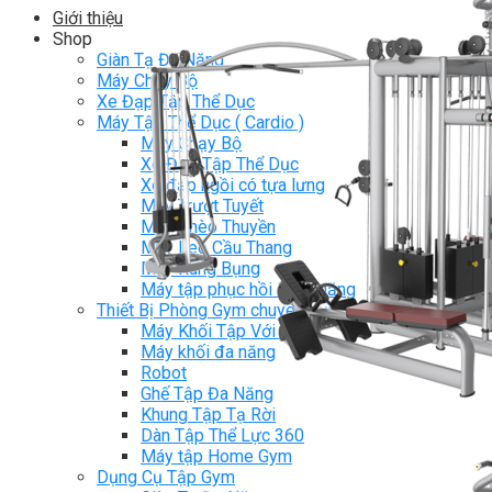
Giới thiệu
Shop
Giàn Tạ Đa Năng
Máy Chạy Bộ
Xe Đạp Tập Thể Dục
Máy Tập Thể Dục ( Cardio )
Máy Chạy Bộ
Xe Đạp Tập Thể Dục
Xe đạp ngồi có tựa lưng
Máy Trượt Tuyết
Máy Chèo Thuyền
Máy Leo Cầu Thang
Máy Rung Bụng
Máy tập phục hồi chức năng
Thiết Bị Phòng Gym chuyên dụng
Máy Khối Tập Với Cáp
Máy khối đa năng
Robot
Ghế Tập Đa Năng
Khung Tập Tạ Rời
Dàn Tập Thể Lực 360
Máy tập Home Gym
Dụng Cụ Tập Gym