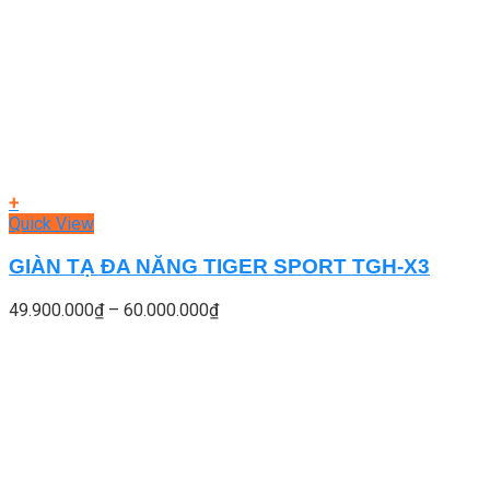
+
Quick View
GIÀN TẠ ĐA NĂNG TIGER SPORT TGH-X3
Khoảng
49.900.000
₫
–
60.000.000
₫
giá:
từ
49.900.000₫
đến
60.000.000₫