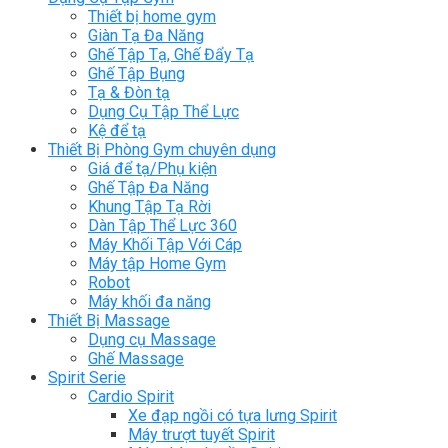
Thiết bị home gym
Giàn Tạ Đa Năng
Ghế Tập Tạ, Ghế Đẩy Tạ
Ghế Tập Bụng
Tạ & Đòn tạ
Dụng Cụ Tập Thể Lực
Kệ để tạ
Thiết Bị Phòng Gym chuyên dụng
Giá để tạ/Phụ kiện
Ghế Tập Đa Năng
Khung Tập Tạ Rời
Dàn Tập Thể Lực 360
Máy Khối Tập Với Cáp
Máy tập Home Gym
Robot
Máy khối đa năng
Thiết Bị Massage
Dụng cụ Massage
Ghế Massage
Spirit Serie
Cardio Spirit
Xe đạp ngồi có tựa lưng Spirit
Máy trượt tuyết Spirit