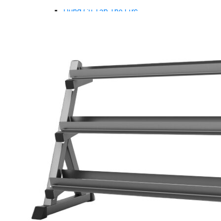
Ghế Tập Tạ
Dụng Cụ Tập Thể Lực
Tạ & Đòn tạ
Kệ để tạ
Thiết Bị Massage
Ghế Massage
Dụng cụ Massage
Spirit Serie
Cardio Spirit
Máy chạy bộ Spirit
Xe đạp tập Spirit
Xe đạp ngồi có tựa lưng Spirit
Máy trượt tuyết Spirit
Máy chèo thuyền Spirit
Máy tập phục hồi chức năng Spirit
Strength Spirit
SP3 Serie Strength Spirit
SP4 Serie Strength Spirit
Robot Spirit
Free weight Spirit
Tiger Sport Serie
Cardio Tiger Sport
Máy chạy bộ Tiger Sport
Xe đạp tập Tiger Sport