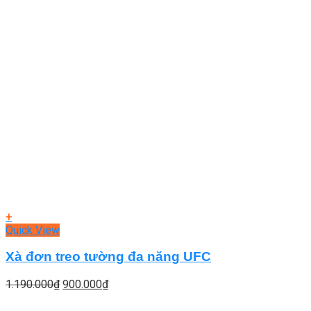
+
Quick View
Xà đơn treo tường đa năng UFC
Giá
Giá
1.190.000
₫
900.000
₫
gốc
hiện
là:
tại