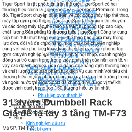
TM-PL Robot Serie
Tiger Sport là rất phổ biến trên thế giới.TigerSport có hai
Free weight Tiger Sport
thương hiệu chính là TigerSport và TigerSport Premium. Trong
TGP Serie Free Weight
đó, TigerSport chuyên phát triển về các dòng máy tập thể thao,
TGS Serie Free Weight
máy tập gym phổ thông. Còn TigerSport Premium thì chuyên
TGF Serie Free Weight
về các dòng máy tập thể thao và thiết bị phòng tập cao cấp,
TM Serie Free Weight
chất lượng.
Sản phẩm từ thương hiệu TigerSport
Công ty cung
TM-F Serie Free Weight
cấp hơn 100 mặt hàng dụng cụ thể thao bao gồm máy trọng
TM-FF Serie Free Weight
lực đơn, đôi và đa chức năng, máy chạy bộ chuyên nghiệp
TM-AN Serie Free Weight
cùng với các phụ kiện khác luôn thích hợp với các phòng tập
TM-C Serie Free Weight
gym chuyên nghiệp.Với thời kỳ kinh tế hội nhập, doanh nghiệp
TM-360 Serie
đóng vai trò quan trọng trong việc phát triển của nền kinh tế, vì
Tạ và phụ kiện Tiger Sport
vậy các doanh nghiệp luôn cố gắng để khẳng định thương hiệu
Thanh lý thiết bị phòng gym
và chất lượng các sản phẩm hay dịch vụ của mình.Với tiêu chí
Hàng trưng bày thanh lý
thương hiệu có sản phẩm, nhãn hiệu uy tín trên thị trường trong
Hàng trưng bày thanh lý Gym
và ngoài nước thì TigerSport đã khẳng định được vị thế khi
Hàng trưng bày thanh lý Cardio
được vinh danh trong top 150 thương hiệu uy tín nhất.
Hàng Mới Giá Sốc
Phụ kiện gym thanh lý
3 Layers Dumbbell Rack
Setup Phòng Gym
Dự án tiêu biểu
Giá để tạ tay 3 tầng TM-F73
Tuyển Cộng Tác Viên
Blog
Kinh nghiệm đầu tư
Mã SP: TM-F73
Thiết bị gym