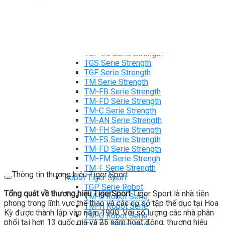
Xe đạp ngồi có tựa lưng Tiger Sport
Máy trượt tuyết Tiger Sport
Máy chèo thuyền Tiger Sport
Strength Tiger Sport
TGP Serie Strength
TGP 20 Serie Strength
TGS Serie Strength
TGF Serie Strength
TM Serie Strength
TM-FB Serie Strength
TM-FD Serie Strength
TM-C Serie Strength
TM-AN Serie Strength
TM-FH Serie Strength
TM-FS Serie Strength
TM-FD Serie Strength
TM-FM Serie Strengh
TM-F Serie Strength
Thông tin thương hiệu Tiger Sport
Robot Tiger Sport
TGP Serie Robot
Tổng quát về thương hiệu TigerSport
Tiger Sport là nhà tiên
TM-C Robot Serie
phong trong lĩnh vực thể thao và các cơ sở tập thể dục tại Hoa
TM-H Robot Serie
Kỳ được thành lập vào năm 1990. Với số lượng các nhà phân
TM-G Robot Serie
phối tại hơn 13 quốc gia và 25 năm hoạt động, thương hiệu