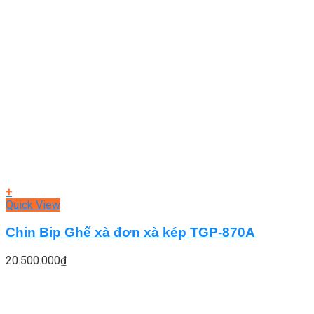
+
Quick View
Chin Bip Ghế xà đơn xà kép TGP-870A
20.500.000
₫