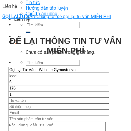
Tin tức
Liên hệ
Hướng dẫn tập luyện
Chế độ ăn uống
GỌI LẠI TƯ VẤN
Chúng tôi sẽ gọi lại tư vấn MIỄN PHÍ
Liên Hệ
Tìm
kiếm:
ĐỂ LẠI THÔNG TIN TƯ VẤN
0
MIỄN PHÍ
Chưa có sản phẩm trong giỏ hàng.
Tìm
kiếm:
0
Giỏ hàng
Chưa có sản phẩm trong giỏ hàng.