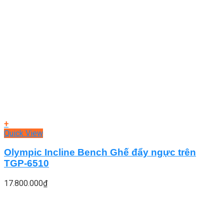
+
Quick View
Olympic Incline Bench Ghế đẩy ngực trên
TGP-6510
17.800.000
₫