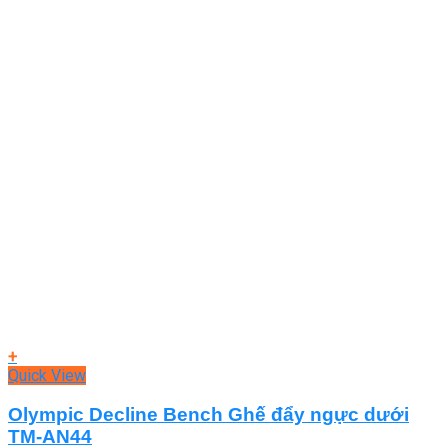
+
Quick View
Olympic Decline Bench Ghế đẩy ngực dưới
TM-AN44