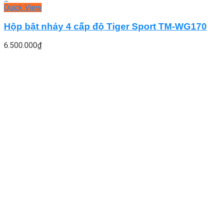
Quick View
Hộp bật nhảy 4 cấp độ Tiger Sport TM-WG170
6.500.000
₫