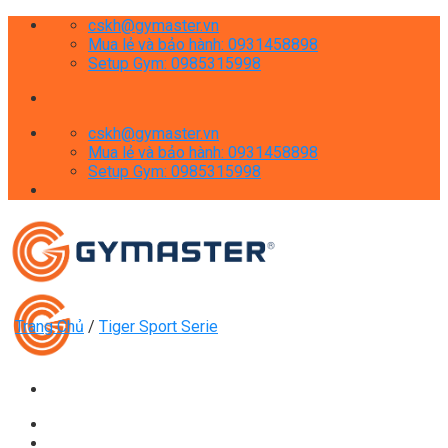
Skip
cskh@gymaster.vn
to
Mua lẻ và bảo hành: 0931458898
content
Setup Gym: 0985315998
cskh@gymaster.vn
Mua lẻ và bảo hành: 0931458898
Setup Gym: 0985315998
Trang Chủ
/
Tiger Sport Serie
Giới thiệu
Shop