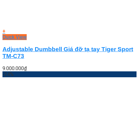
+
Quick View
Adjustable Dumbbell Giá đỡ tạ tay Tiger Sport
TM-C73
9.000.000
₫
-24%