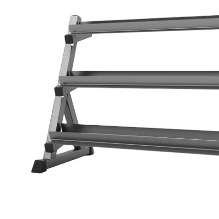
Giàn Tạ Đa Năng
Máy Chạy Bộ
Xe Đạp Tập Thể Dục
Máy Tập Thể Dục ( Cardio )
Máy Chạy Bộ
Xe Đạp Tập Thể Dục
Xe đạp ngồi có tựa lưng
Máy Trượt Tuyết
Máy Chèo Thuyền
Máy Leo Cầu Thang
Máy Rung Bụng
Máy tập phục hồi chức năng
Thiết Bị Phòng Gym chuyên dụng
Máy Khối Tập Với Cáp
Máy khối đa năng
Robot
Ghế Tập Đa Năng
Khung Tập Tạ Rời
Dàn Tập Thể Lực 360
Máy tập Home Gym
Dụng Cụ Tập Gym
Giàn Tạ Đa Năng
Ghế Tập Bụng