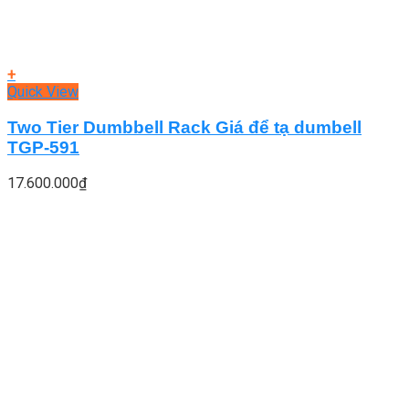
+
Quick View
Two Tier Dumbbell Rack Giá để tạ dumbell
TGP-591
17.600.000
₫