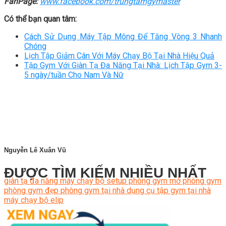
FanPage:
www.facebook.com/trungtamgymaster
Có thể bạn quan tâm:
Cách Sử Dụng Máy Tập Mông Để Tăng Vòng 3 Nhanh
Chóng
Lịch Tập Giảm Cân Với Máy Chạy Bộ Tại Nhà Hiệu Quả
Tập Gym Với Giàn Tạ Đa Năng Tại Nhà: Lịch Tập Gym 3-
5 ngày/tuần Cho Nam Và Nữ
Nguyễn Lê Xuân Vũ
ĐƯỢC TÌM KIẾM NHIỀU NHẤT
giàn tạ đa năng
máy chạy bộ
setup phòng gym
mở phòng gym
phòng gym đẹp
phòng gym tại nhà
dụng cụ tập gym tại nhà
máy chạy bộ elip