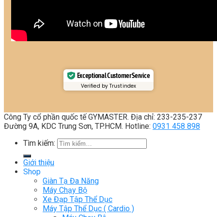
Exceptional Customer Service
Verified by Trustindex
Công Ty cổ phần quốc tế GYMASTER. Địa chỉ: 233-235-237
Đường 9A, KDC Trung Sơn, TP.HCM. Hotline:
0931 458 898
Tìm kiếm:
Giới thiệu
Shop
Giàn Tạ Đa Năng
Máy Chạy Bộ
Xe Đạp Tập Thể Dục
Máy Tập Thể Dục ( Cardio )