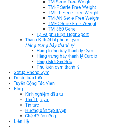
TM Serie Free Weight
TM-F Serie Free Weight
TM-FF Serie Free Weight
TM-AN Serie Free Weight
TM-C Serie Free Weight
TM-360 Serie
Tạ và phụ kiện Tiger Sport
Thanh lý thiết bị phòng gym
Hàng trưng bày thanh lý
Hàng trưng bày thanh lý Gym
Hàng trưng bày thanh lý Cardio
Hàng Mới Giá Sốc
Phụ kiện gym thanh lý
Setup Phòng Gym
Dự án tiêu biểu
Tuyển Cộng Tác Viên
Blog
Kinh nghiệm đầu tư
Thiết bị gym
Tin tức
Hướng dẫn tập luyện
Chế độ ăn uống
Liên Hệ