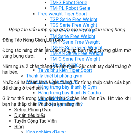
TM-G Robot Serie
TM-PL Robot Serie
Free weight Tiger Sport
TGP Serie Free Weight
TGS Serie Free Weight
Động tác uốn lườn giúp giảm mỡ và kéo dãn vùng hông
TGF Serie Free Weight
TM Serie Free Weight
Động Tác Nâng Chân Lên Cao
TM-F Serie Free Weight
TM-FF Serie Free Weight
Động tác nâng chân lên cao sẽ giúp bạn tăng cường giảm mỡ
TM-AN Serie Free Weight
vùng bụng dưới.
TM-C Serie Free Weight
TM-360 Serie
Nằm ngửa, 2 chân thẳng và sát nhau. Giữ cánh tay duỗi thẳng ở
Tạ và phụ kiện Tiger Sport
hai bên.
Thanh lý thiết bị phòng gym
Hàng trưng bày thanh lý
Nhấc cả hai chân lên và giữ thẳng. Từ từ hạ thấp chân của bạn
Hàng trưng bày thanh lý Gym
để chúng ở trên sàn.
Hàng trưng bày thanh lý Cardio
Giữ tư thế trong vài giây. Nhấc chân lên lần nữa. Hít vào khi
Hàng Mới Giá Sốc
bạn hạ thấp chân và thở ra khi nâng lên.
Phụ kiện gym thanh lý
Setup Phòng Gym
Dự án tiêu biểu
Tuyển Cộng Tác Viên
Blog
Kinh nghiệm đầu tư