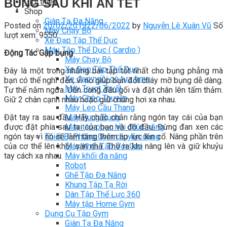
BỤNG SAU KHI ĂN TẾT
Giới thiệu
Shop
Giàn Tạ Đa Năng
Posted on
20/02/2019
22/06/2022
by
Nguyễn Lê Xuân Vũ
Số
Máy Chạy Bộ
lượt xem: 9550
Xe Đạp Tập Thể Dục
Máy Tập Thể Dục ( Cardio )
Động Tác Gập bụng
Máy Chạy Bộ
Xe Đạp Tập Thể Dục
Đây là một trong những bài tập tốt nhất cho bụng phẳng mà
Xe đạp ngồi có tựa lưng
bạn có thể nghĩ đến, vì nó giúp bạn đốt cháy mỡ bụng dễ dàng.
Máy Trượt Tuyết
Tư thế nằm ngửa. Uốn cong đầu gối và đặt chân lên tấm thảm.
Máy Chèo Thuyền
Giữ 2 chân cạnh nhau hoặc giữ chúng hơi xa nhau.
Máy Leo Cầu Thang
Đặt tay ra sau đầu. Hãy chắc chắn rằng ngón tay cái của bạn
Máy Rung Bụng
được đặt phía sau tai của bạn và đỡ đầu. Đừng đan xen các
Máy tập phục hồi chức năng
ngón tay vì nó sẽ làm tăng thêm áp lực lên cổ. Nâng phần trên
Thiết Bị Phòng Gym chuyên dụng
của cơ thể lên khỏi sàn nhà. Thở ra khi nâng lên và giữ
khuỷu
Máy Khối Tập Với Cáp
tay cách xa nhau.
Máy khối đa năng
Robot
Ghế Tập Đa Năng
Khung Tập Tạ Rời
Dàn Tập Thể Lực 360
Máy tập Home Gym
Dụng Cụ Tập Gym
Giàn Tạ Đa Năng