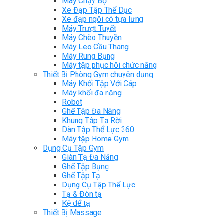
Máy Chạy Bộ
Xe Đạp Tập Thể Dục
Xe đạp ngồi có tựa lưng
Máy Trượt Tuyết
Máy Chèo Thuyền
Máy Leo Cầu Thang
Máy Rung Bụng
Máy tập phục hồi chức năng
Thiết Bị Phòng Gym chuyên dụng
Máy Khối Tập Với Cáp
Máy khối đa năng
Robot
Ghế Tập Đa Năng
Khung Tập Tạ Rời
Dàn Tập Thể Lực 360
Máy tập Home Gym
Dụng Cụ Tập Gym
Giàn Tạ Đa Năng
Ghế Tập Bụng
Ghế Tập Tạ
Dụng Cụ Tập Thể Lực
Tạ & Đòn tạ
Kệ để tạ
Thiết Bị Massage