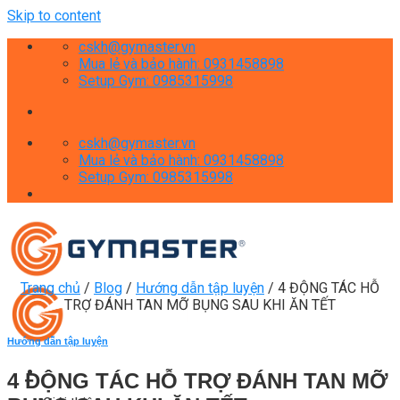
Skip to content
cskh@gymaster.vn
Mua lẻ và bảo hành: 0931458898
Setup Gym: 0985315998
cskh@gymaster.vn
Mua lẻ và bảo hành: 0931458898
Setup Gym: 0985315998
Trang chủ
/
Blog
/
Hướng dẫn tập luyện
/
4 ĐỘNG TÁC HỖ
TRỢ ĐÁNH TAN MỠ BỤNG SAU KHI ĂN TẾT
Hướng dẫn tập luyện
4 ĐỘNG TÁC HỖ TRỢ ĐÁNH TAN MỠ