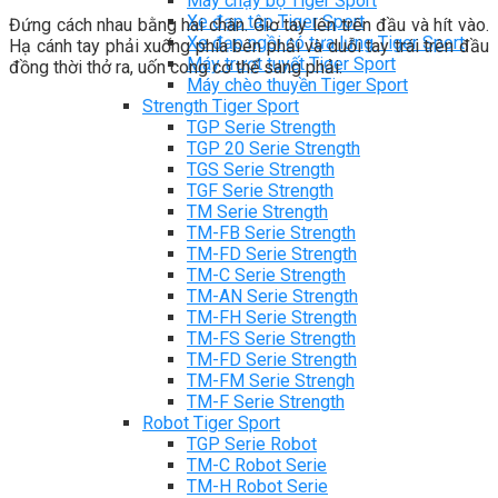
Máy chạy bộ Tiger Sport
Xe đạp tập Tiger Sport
Đứng cách nhau bằng hai chân. Giơ tay lên trên đầu và hít vào.
Xe đạp ngồi có tựa lưng Tiger Sport
Hạ cánh tay phải xuống phía bên phải và duỗi tay trái trên đầu
Máy trượt tuyết Tiger Sport
đồng thời thở ra, uốn cong cơ thể sang phải.
Máy chèo thuyền Tiger Sport
Strength Tiger Sport
TGP Serie Strength
TGP 20 Serie Strength
TGS Serie Strength
TGF Serie Strength
TM Serie Strength
TM-FB Serie Strength
TM-FD Serie Strength
TM-C Serie Strength
TM-AN Serie Strength
TM-FH Serie Strength
TM-FS Serie Strength
TM-FD Serie Strength
TM-FM Serie Strengh
TM-F Serie Strength
Robot Tiger Sport
TGP Serie Robot
TM-C Robot Serie
TM-H Robot Serie