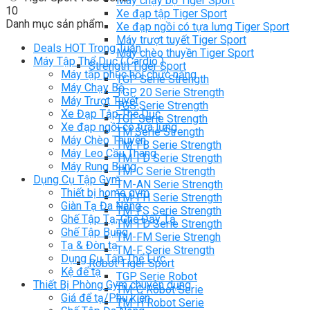
Máy chạy bộ Tiger Sport
10
Xe đạp tập Tiger Sport
Danh mục sản phẩm
Xe đạp ngồi có tựa lưng Tiger Sport
Máy trượt tuyết Tiger Sport
Deals HOT Trong Tuần
Máy chèo thuyền Tiger Sport
Máy Tập Thể Dục ( Cardio )
Strength Tiger Sport
Máy tập phục hồi chức năng
TGP Serie Strength
Máy Chạy Bộ
TGP 20 Serie Strength
Máy Trượt Tuyết
TGS Serie Strength
Xe Đạp Tập Thể Dục
TGF Serie Strength
Xe đạp ngồi có tựa lưng
TM Serie Strength
Máy Chèo Thuyền
TM-FB Serie Strength
Máy Leo Cầu Thang
TM-FD Serie Strength
Máy Rung Bụng
TM-C Serie Strength
Dụng Cụ Tập Gym
TM-AN Serie Strength
Thiết bị home gym
TM-FH Serie Strength
Giàn Tạ Đa Năng
TM-FS Serie Strength
Ghế Tập Tạ, Ghế Đẩy Tạ
TM-FD Serie Strength
Ghế Tập Bụng
TM-FM Serie Strengh
Tạ & Đòn tạ
TM-F Serie Strength
Dụng Cụ Tập Thể Lực
Robot Tiger Sport
Kệ để tạ
TGP Serie Robot
Thiết Bị Phòng Gym chuyên dụng
TM-C Robot Serie
Giá để tạ/Phụ kiện
TM-H Robot Serie