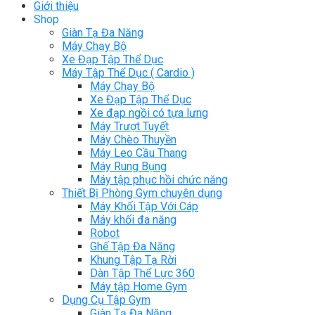
Giới thiệu
Shop
Giàn Tạ Đa Năng
Máy Chạy Bộ
Xe Đạp Tập Thể Dục
Máy Tập Thể Dục ( Cardio )
Máy Chạy Bộ
Xe Đạp Tập Thể Dục
Xe đạp ngồi có tựa lưng
Máy Trượt Tuyết
Máy Chèo Thuyền
Máy Leo Cầu Thang
Máy Rung Bụng
Máy tập phục hồi chức năng
Thiết Bị Phòng Gym chuyên dụng
Máy Khối Tập Với Cáp
Máy khối đa năng
Robot
Ghế Tập Đa Năng
Khung Tập Tạ Rời
Dàn Tập Thể Lực 360
Máy tập Home Gym
Dụng Cụ Tập Gym
Giàn Tạ Đa Năng