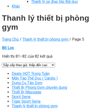
Thanh lý xe đạp tập thể dục
Khác
Thanh lý thiết bị phòng
gym
Trang Chủ
/
Thanh lý thiết bị phòng gym
/
Page 5
Bộ Lọc
Hiển thị 81–82 của 82 kết quả
Deals HOT Trong Tuần
Máy Tập Thể Dục ( Cardio )
Dụng Cụ Tập Gym
Thiết Bị Phòng Gym chuyên dụng
Thiết Bị Massage
Spirit Serie
Tiger Sport Serie
Thanh lý thiết bị phòng gym