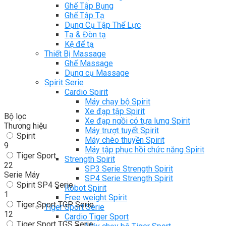
Ghế Tập Bụng
Ghế Tập Tạ
Dụng Cụ Tập Thể Lực
Tạ & Đòn tạ
Kệ để tạ
Thiết Bị Massage
Ghế Massage
Dụng cụ Massage
Spirit Serie
Cardio Spirit
Máy chạy bộ Spirit
Xe đạp tập Spirit
Bộ lọc
Xe đạp ngồi có tựa lưng Spirit
Thương hiệu
Máy trượt tuyết Spirit
Spirit
Máy chèo thuyền Spirit
9
Máy tập phục hồi chức năng Spirit
Tiger Sport
Strength Spirit
22
SP3 Serie Strength Spirit
Serie Máy
SP4 Serie Strength Spirit
Spirit SP4 Serie
Robot Spirit
1
Free weight Spirit
Tiger Sport TGP Serie
Tiger Sport Serie
12
Cardio Tiger Sport
Tiger Sport TGS Serie