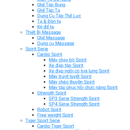
Ghế Tập Bụng
Ghế Tập Tạ
Dụng Cụ Tập Thể Lực
Tạ & Đòn tạ
Kệ để tạ
Thiết Bị Massage
Ghế Massage
Dụng cụ Massage
Spirit Serie
Cardio Spirit
Máy chạy bộ Spirit
Xe đạp tập Spirit
Xe đạp ngồi có tựa lưng Spirit
Máy trượt tuyết Spirit
Máy chèo thuyền Spirit
Máy tập phục hồi chức năng Spirit
Strength Spirit
SP3 Serie Strength Spirit
SP4 Serie Strength Spirit
Robot Spirit
Free weight Spirit
Tiger Sport Serie
Cardio Tiger Sport