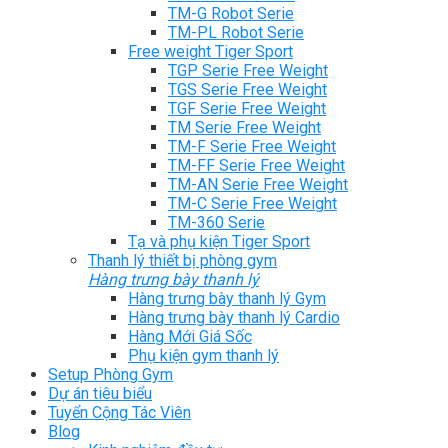
TM-G Robot Serie
TM-PL Robot Serie
Free weight Tiger Sport
TGP Serie Free Weight
TGS Serie Free Weight
TGF Serie Free Weight
TM Serie Free Weight
TM-F Serie Free Weight
TM-FF Serie Free Weight
TM-AN Serie Free Weight
TM-C Serie Free Weight
TM-360 Serie
Tạ và phụ kiện Tiger Sport
Thanh lý thiết bị phòng gym
Hàng trưng bày thanh lý
Hàng trưng bày thanh lý Gym
Hàng trưng bày thanh lý Cardio
Hàng Mới Giá Sốc
Phụ kiện gym thanh lý
Setup Phòng Gym
Dự án tiêu biểu
Tuyển Cộng Tác Viên
Blog