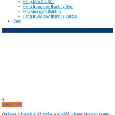
Hàng Mới Giá Sốc
Hàng trưng bày thanh lý Gym
Phụ kiện gym thanh lý
Hàng trưng bày thanh lý Cardio
Khác
-51%
+
Quick View
(Hàng Thanh Lý) Máy vai đôi Tiger Sport TGP-