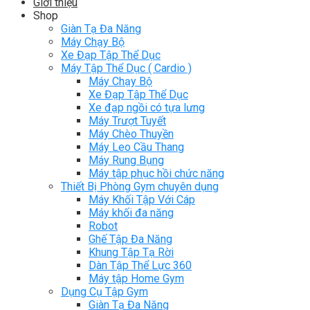
Giới thiệu
Shop
Giàn Tạ Đa Năng
Máy Chạy Bộ
Xe Đạp Tập Thể Dục
Máy Tập Thể Dục ( Cardio )
Máy Chạy Bộ
Xe Đạp Tập Thể Dục
Xe đạp ngồi có tựa lưng
Máy Trượt Tuyết
Máy Chèo Thuyền
Máy Leo Cầu Thang
Máy Rung Bụng
Máy tập phục hồi chức năng
Thiết Bị Phòng Gym chuyên dụng
Máy Khối Tập Với Cáp
Máy khối đa năng
Robot
Ghế Tập Đa Năng
Khung Tập Tạ Rời
Dàn Tập Thể Lực 360
Máy tập Home Gym
Dụng Cụ Tập Gym
Giàn Tạ Đa Năng