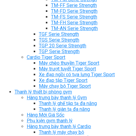
TM-FF Serie Strength
TM-FD Serie Strength
TM-FS Serie Strength
TM-FH Serie Strength
TM-AN Serie Strength
TGF Serie Strength
TGS Serie Strength
TGP 20 Serie Strength
TGP Serie Strength
Cardio Tiger Sport
Máy chèo thuyền Tiger Sport
Máy trượt tuyết Tiger Sport
Xe đạp ngồi có tựa lưng Tiger Sport
Xe đạp tập Tiger Sport
Máy chạy bộ Tiger Sport
Thanh lý thiết bị phòng gym
Hàng trưng bày thanh lý Gym
Thanh lý ghế tập tạ đa năng
Thanh lý giàn tạ đa năng
Hàng Mới Giá Sốc
Phụ kiện gym thanh lý
Hàng trưng bày thanh lý Cardio
Thanh lý máy chạy bộ