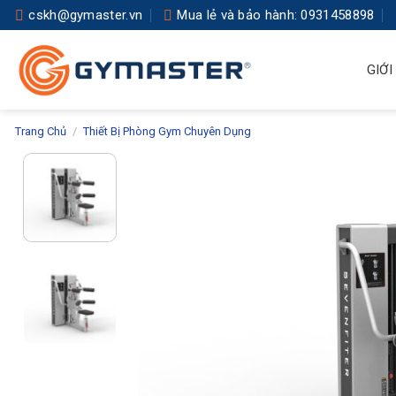
Skip
cskh@gymaster.vn
Mua lẻ và bảo hành: 0931458898
to
content
GIỚI
Trang Chủ
/
Thiết Bị Phòng Gym Chuyên Dụng