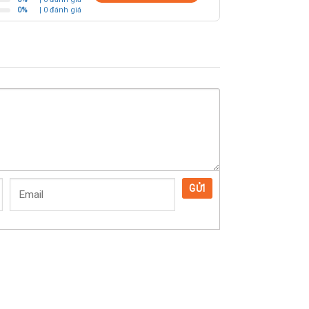
0%
| 0 đánh giá
GỬI