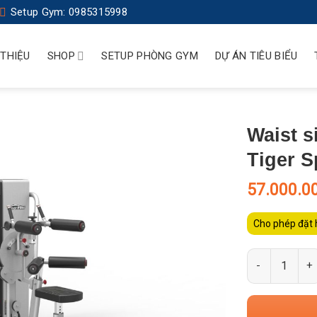
Setup Gym: 0985315998
 THIỆU
SHOP
SETUP PHÒNG GYM
DỰ ÁN TIÊU BIỂU
Waist s
Tiger S
57.000.0
Cho phép đặt 
Số lượng