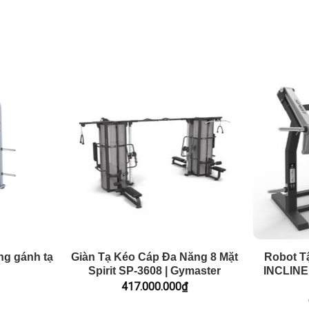
ng gánh tạ
Giàn Tạ Kéo Cáp Đa Năng 8 Mặt
Robot T
Spirit SP-3608 | Gymaster
INCLINE
417.000.000
₫