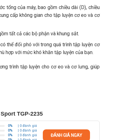
ớc tổng của máy, bao gồm chiều dài (D), chiều
 cung cấp không gian cho tập luyện cơ eo và cơ
gồm tất cả các bộ phận và khung sắt.
ó thể đối phó với trong quá trình tập luyện cơ
phù hợp với mức khó khăn tập luyện của bạn.
g trình tập luyện cho cơ eo và cơ lưng, giúp
r Sport TGP-2235
0%
| 0 đánh giá
0%
| 0 đánh giá
ĐÁNH GIÁ NGAY
0%
| 0 đánh giá
0%
| 0 đánh giá