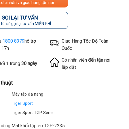
 xác nhận và giao hàng tận nơi
GỌI LẠI TƯ VẤN
tôi sẽ gọi lại tư vấn MIỄN PHÍ
ne
1800 8379
hỗ trợ
Giao Hàng Tốc Độ Toàn
- 17h
Quốc
Có nhân viên
đến tận nơi
đổi 1 trong
30 ngày
lắp đặt
 thuật
Máy tập đa năng
Tiger Sport
Tiger Sport TGP Serie
nding Mát khối tập eo TGP-2235