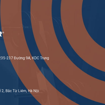
-235-237 Đường 9A, KDC Trung
 2, Bắc Từ Liêm, Hà Nội