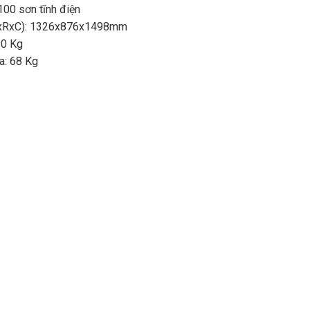
100 sơn tĩnh điện
DxRxC): 1326x876x1498mm
20 Kg
đa: 68 Kg