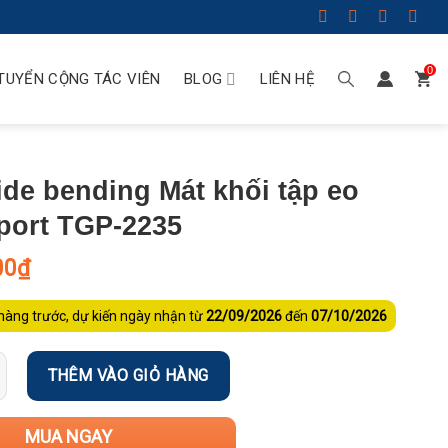
0
TUYỂN CỘNG TÁC VIÊN
BLOG
LIÊN HỆ
ide bending Mát khối tập eo
port TGP-2235
00
₫
hàng trước, dự kiến ngày nhận từ
22/09/2026
đến
07/10/2026
THÊM VÀO GIỎ HÀNG
MUA NGAY