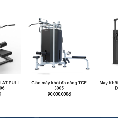
PLAT PULL
Giàn máy khối đa năng TGF
Máy Khối
06
3005
D
₫
90.000.000
₫