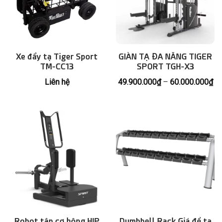
Xe đẩy tạ Tiger Sport
GIÀN TẠ ĐA NĂNG TIGER
TM-CC13
SPORT TGH-X3
Kh
Liên hệ
49.900.000
₫
–
60.000.000
₫
giá
từ
49
đế
60
Robot tập cơ hông HIP
Dumbbell Rack Giá để tạ