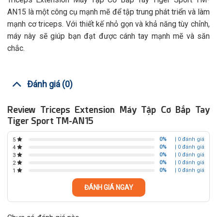
AN15 là một công cụ mạnh mẽ để tập trung phát triển và làm
mạnh cơ triceps. Với thiết kế nhỏ gọn và khả năng tùy chỉnh,
máy này sẽ giúp bạn đạt được cánh tay mạnh mẽ và săn
chắc.
Đánh giá (0)
Review Triceps Extension Máy Tập Cơ Bắp Tay
Tiger Sport TM-AN15
0%
| 0 đánh giá
5
0%
| 0 đánh giá
4
0%
| 0 đánh giá
3
0%
| 0 đánh giá
2
0%
| 0 đánh giá
1
ĐÁNH GIÁ NGAY