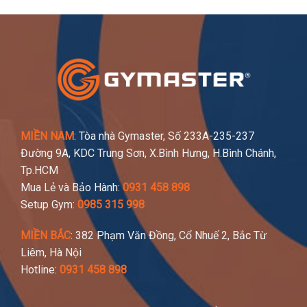
MIỀN NAM
: Tòa nhà Gymaster, Số 233A-235-237
Đường 9A, KDC Trung Sơn, X.Bình Hưng, H.Bình Chánh,
Tp.HCM
Mua Lẻ và Bảo Hành:
0931 458 898
Setup Gym:
0985 315 998
MIỀN BẮC
: 382 Phạm Văn Đồng, Cổ Nhuế 2, Bắc Từ
Liêm, Hà Nội
Hotline:
0931 458 898