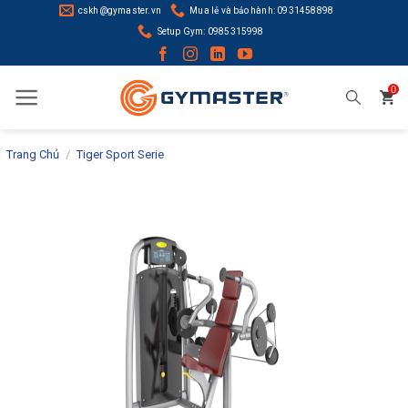
Skip
cskh@gymaster.vn
Mua lẻ và bảo hành: 0931458898
to
Setup Gym: 0985315998
content
0
Trang Chủ
/
Tiger Sport Serie