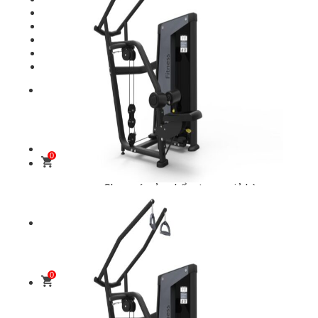
Shop
Setup Phòng Gym
Dự án tiêu biểu
Tuyển Cộng Tác Viên
Blog
Liên Hệ
Tìm
kiếm:
0
Chưa có sản phẩm trong giỏ hàng.
Tìm
kiếm:
0