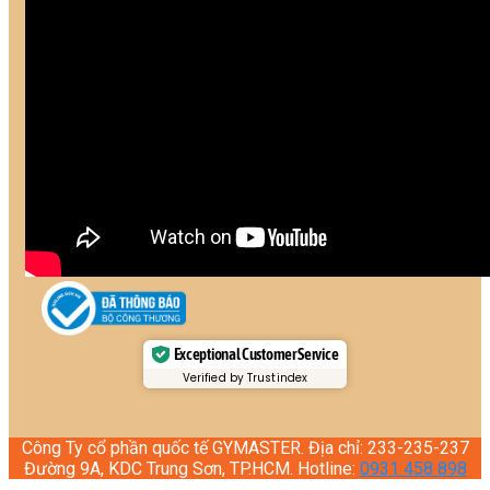
Exceptional Customer Service
Verified by Trustindex
Công Ty cổ phần quốc tế GYMASTER. Địa chỉ: 233-235-237
Đường 9A, KDC Trung Sơn, TP.HCM. Hotline:
0931 458 898