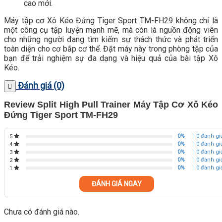
cao mới.
Máy tập cơ Xô Kéo Đứng Tiger Sport TM-FH29 không chỉ là
một công cụ tập luyện mạnh mẽ, mà còn là nguồn động viên
cho những người đang tìm kiếm sự thách thức và phát triển
toàn diện cho cơ bắp cơ thể. Đặt máy này trong phòng tập của
bạn để trải nghiệm sự đa dạng và hiệu quả của bài tập Xô
Kéo.
Đánh giá (0)
Review Split High Pull Trainer Máy Tập Cơ Xô Kéo
Đứng Tiger Sport TM-FH29
0%
| 0 đánh gi
5
0%
| 0 đánh gi
4
0%
| 0 đánh gi
3
0%
| 0 đánh gi
2
0%
| 0 đánh gi
1
ĐÁNH GIÁ NGAY
Chưa có đánh giá nào.