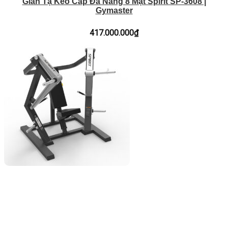
Giàn Tạ Kéo Cáp Đa Năng 8 Mặt Spirit SP-3608 |
Gymaster
417.000.000
₫