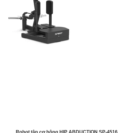
Robot tập cơ hông HIP ABDUCTION SP-4516