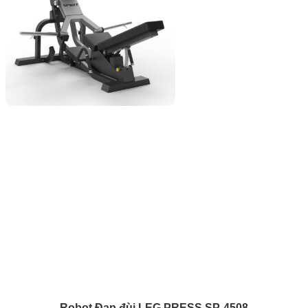
Robot Đạp đùi LEG PRESS SP-4508