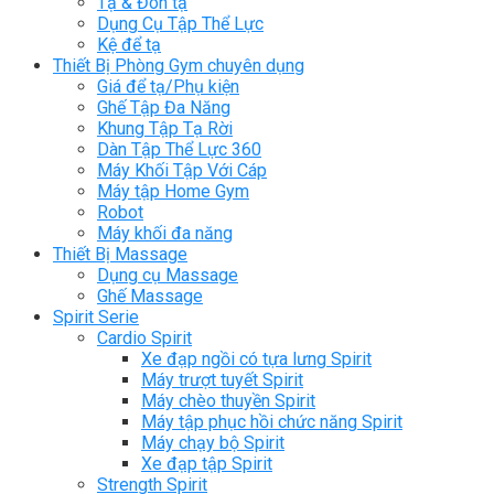
Tạ & Đòn tạ
Dụng Cụ Tập Thể Lực
Kệ để tạ
Thiết Bị Phòng Gym chuyên dụng
Giá để tạ/Phụ kiện
Ghế Tập Đa Năng
Khung Tập Tạ Rời
Dàn Tập Thể Lực 360
Máy Khối Tập Với Cáp
Máy tập Home Gym
Robot
Máy khối đa năng
Thiết Bị Massage
Dụng cụ Massage
Ghế Massage
Spirit Serie
Cardio Spirit
Xe đạp ngồi có tựa lưng Spirit
Máy trượt tuyết Spirit
Máy chèo thuyền Spirit
Máy tập phục hồi chức năng Spirit
Máy chạy bộ Spirit
Xe đạp tập Spirit
Strength Spirit