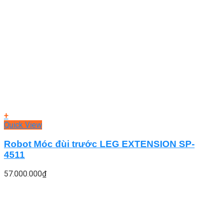
+
Quick View
Robot Móc đùi trước LEG EXTENSION SP-
4511
57.000.000
₫