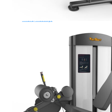
Ghế Tập Tạ
Dụng Cụ Tập Thể Lực
Tạ & Đòn tạ
Kệ để tạ
Thiết Bị Massage
Ghế Massage
Dụng cụ Massage
Spirit Serie
Cardio Spirit
Máy chạy bộ Spirit
Xe đạp tập Spirit
Xe đạp ngồi có tựa lưng Spirit
Máy trượt tuyết Spirit
Máy chèo thuyền Spirit
Máy tập phục hồi chức năng Spirit
Strength Spirit
SP3 Serie Strength Spirit
SP4 Serie Strength Spirit
Robot Spirit
Free weight Spirit
Tiger Sport Serie
Cardio Tiger Sport
Máy chạy bộ Tiger Sport
Xe đạp tập Tiger Sport