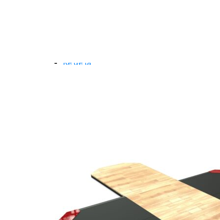
Dụng Cụ Tập Gym
Giàn Tạ Đa Năng
Ghế Tập Bụng
Ghế Tập Tạ
Dụng Cụ Tập Thể Lực
Tạ & Đòn tạ
Kệ để tạ
Thiết Bị Massage
Ghế Massage
Dụng cụ Massage
Spirit Serie
Cardio Spirit
Máy chạy bộ Spirit
Xe đạp tập Spirit
Xe đạp ngồi có tựa lưng Spirit
Máy trượt tuyết Spirit
Máy chèo thuyền Spirit
Máy tập phục hồi chức năng Spirit
Strength Spirit
SP3 Serie Strength Spirit
SP4 Serie Strength Spirit
Robot Spirit
Free weight Spirit