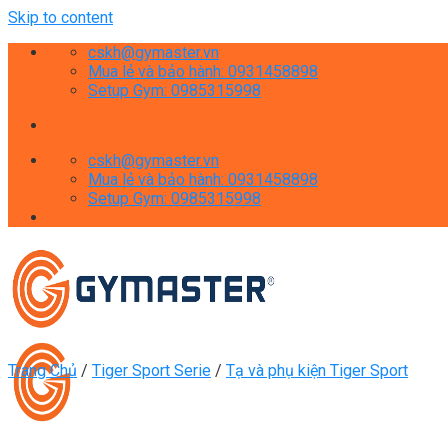
Skip to content
cskh@gymaster.vn
Mua lẻ và bảo hành: 0931458898
Setup Gym: 0985315998
cskh@gymaster.vn
Mua lẻ và bảo hành: 0931458898
Setup Gym: 0985315998
Trang Chủ
/
Tiger Sport Serie
/
Tạ và phụ kiện Tiger Sport