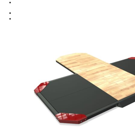
Giới thiệu
Shop
Giàn Tạ Đa Năng
Máy Chạy Bộ
Xe Đạp Tập Thể Dục
Máy Tập Thể Dục ( Cardio )
Máy Chạy Bộ
Xe Đạp Tập Thể Dục
Xe đạp ngồi có tựa lưng
Máy Trượt Tuyết
Máy Chèo Thuyền
Máy Leo Cầu Thang
Máy Rung Bụng
Máy tập phục hồi chức năng
Thiết Bị Phòng Gym chuyên dụng
Máy Khối Tập Với Cáp
Máy khối đa năng
Robot
Ghế Tập Đa Năng
Khung Tập Tạ Rời
Dàn Tập Thể Lực 360
Máy tập Home Gym