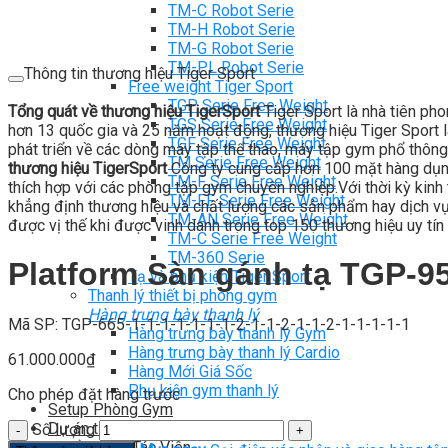
TM-C Robot Serie
TM-H Robot Serie
TM-G Robot Serie
TM-PL Robot Serie
Thông tin thương hiệu Tiger Sport
Free weight Tiger Sport
TGP Serie Free Weight
Tổng quát về thương hiệu TigerSport
Tiger Sport là nhà tiên ph
TGS Serie Free Weight
hơn 13 quốc gia và 25 năm hoạt động, thương hiệu Tiger Sport là
TGF Serie Free Weight
phát triển về các dòng máy tập thể thao, máy tập gym phổ thông
TM Serie Free Weight
thương hiệu TigerSport
Công ty cung cấp hơn 100 mặt hàng dụng
TM-F Serie Free Weight
thích hợp với các phòng tập gym chuyên nghiệp.Với thời kỳ kinh t
TM-FF Serie Free Weight
khẳng định thương hiệu và chất lượng các sản phẩm hay dịch vụ c
TM-AN Serie Free Weight
được vị thế khi được vinh danh trong top 150 thương hiệu uy tín 
TM-C Serie Free Weight
TM-360 Serie
Platform Sàn gánh tạ TGP-9
Tạ và phụ kiện Tiger Sport
Thanh lý thiết bị phòng gym
Hàng trưng bày thanh lý
Mã SP: TGP-665-1-1-1-1-1-1-1-2-1-1-2-1-1-2-1-1-1-1-1
Hàng trưng bày thanh lý Gym
Hàng trưng bày thanh lý Cardio
61.000.000
₫
Hàng Mới Giá Sốc
Phụ kiện gym thanh lý
Cho phép đặt hàng trước
Setup Phòng Gym
Dự án tiêu biểu
Số lượng
Tuyển Cộng Tác Viên