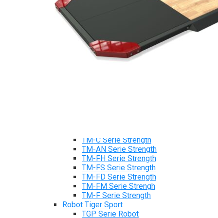
Tiger Sport Serie
Cardio Tiger Sport
Máy chạy bộ Tiger Sport
Xe đạp tập Tiger Sport
Xe đạp ngồi có tựa lưng Tiger Sport
Máy trượt tuyết Tiger Sport
Máy chèo thuyền Tiger Sport
Strength Tiger Sport
TGP Serie Strength
TGP 20 Serie Strength
TGS Serie Strength
TGF Serie Strength
TM Serie Strength
TM-FB Serie Strength
TM-FD Serie Strength
TM-C Serie Strength
TM-AN Serie Strength
TM-FH Serie Strength
TM-FS Serie Strength
TM-FD Serie Strength
TM-FM Serie Strengh
TM-F Serie Strength
Robot Tiger Sport
TGP Serie Robot