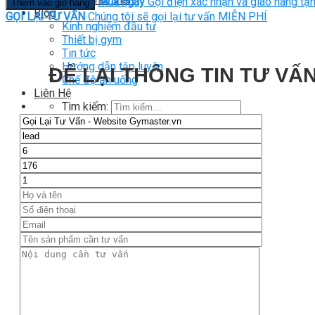
Mua ngay
Gọi điện xác nhận và giao hàng tận
Thêm vào giỏ hàng
Blog
GỌI LẠI TƯ VẤN
Chúng tôi sẽ gọi lại tư vấn MIỄN PHÍ
Kinh nghiệm đầu tư
Thiết bị gym
Tin tức
Hướng dẫn tập luyện
ĐỂ LẠI THÔNG TIN TƯ VẤN
Chế độ ăn uống
Liên Hệ
Tìm kiếm:
0
Chưa có sản phẩm trong giỏ hàng.
Tìm kiếm:
0
Giỏ hàng
Chưa có sản phẩm trong giỏ hàng.