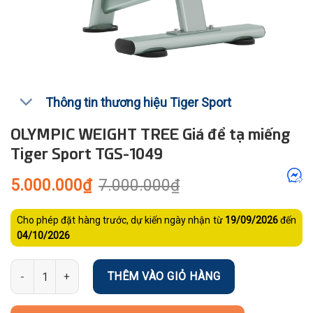
Thông tin thương hiệu Tiger Sport
OLYMPIC WEIGHT TREE Giá để tạ miếng
Tiger Sport TGS-1049
Giá
Giá
5.000.000
₫
7.000.000
₫
gốc
hiện
là:
tại
7.000.000₫.
là:
Cho phép đặt hàng trước, dự kiến ngày nhận từ
19/09/2026
đến
5.000.000₫.
04/10/2026
Số lượng
THÊM VÀO GIỎ HÀNG