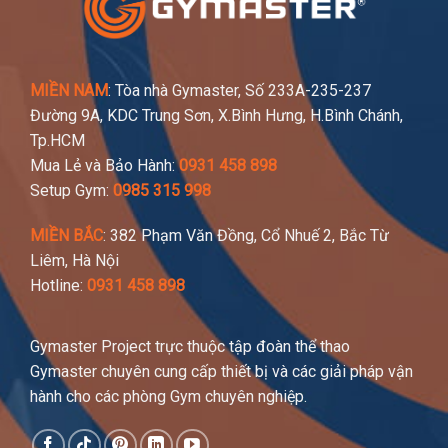
MIỀN NAM
: Tòa nhà Gymaster, Số 233A-235-237
Đường 9A, KDC Trung Sơn, X.Bình Hưng, H.Bình Chánh,
Tp.HCM
Mua Lẻ và Bảo Hành:
0931 458 898
Setup Gym:
0985 315 998
MIỀN BẮC
: 382 Phạm Văn Đồng, Cổ Nhuế 2, Bắc Từ
Liêm, Hà Nội
Hotline:
0931 458 898
Gymaster Project trực thuộc tập đoàn thể thao
Gymaster chuyên cung cấp thiết bị và các giải pháp vận
hành cho các phòng Gym chuyên nghiệp.