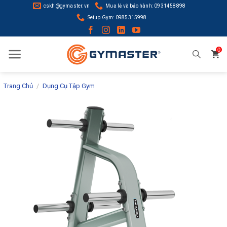
Skip
cskh@gymaster.vn
Mua lẻ và bảo hành: 0931458898
to
Setup Gym: 0985315998
content
0
Trang Chủ
/
Dụng Cụ Tập Gym