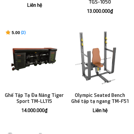
TGS-1050
Liên hệ
13.000.000
₫
5.00
(
2
)
trên 5
2
dựa
trên
đánh
giá
Ghế Tập Tạ Đa Năng Tiger
Olympic Seated Bench
Sport TM-LL115
Ghế tập tạ ngang TM-F51
14.000.000
₫
Liên hệ