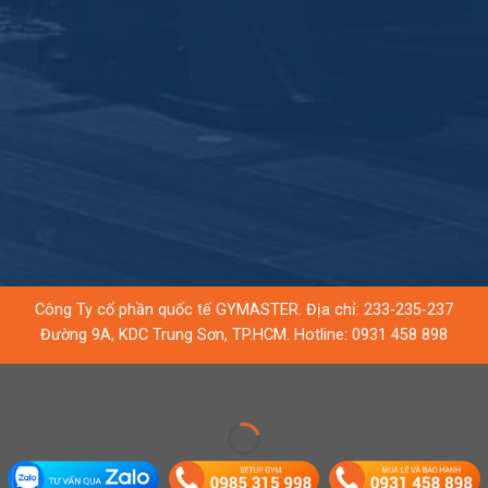
Công Ty cổ phần quốc tế GYMASTER. Địa chỉ: 233-235-237
Đường 9A, KDC Trung Sơn, TP.HCM. Hotline:
0931 458 898