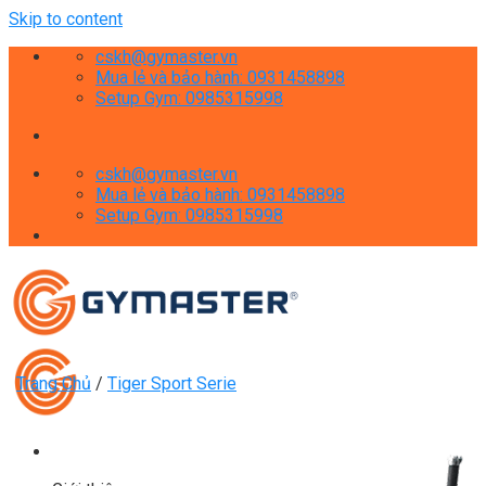
Skip to content
cskh@gymaster.vn
Mua lẻ và bảo hành: 0931458898
Setup Gym: 0985315998
cskh@gymaster.vn
Mua lẻ và bảo hành: 0931458898
Setup Gym: 0985315998
Trang Chủ
/
Tiger Sport Serie