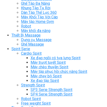
Ghế Tập Đa Năng
Khung Tập Tạ Rời
Dàn Tập Thể Lực 360
Máy Khối Tập Với Cáp
Máy tập Home Gym
Robot
Máy khối đa năng
Thiết Bị Massage
Dụng cụ Massage
Ghế Massage
Spirit Serie
Cardio Spirit
Xe đạp ngồi có tựa lưng Spirit
Máy trượt tuyết Spirit
Máy chèo thuyền Spirit
Máy tập phục hồi chức năng Spirit
Máy chạy bộ Spirit
Xe đạp tập Spirit
Strength Spirit
SP3 Serie Strength Spirit
SP4 Serie Strength Spirit
Robot Spirit
Free weight Spirit