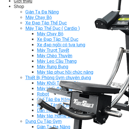
Giới thiệu
Shop
Giàn Tạ Đa Năng
Máy Chạy Bộ
Xe Đạp Tập Thể Dục
Máy Tập Thể Dục ( Cardio )
Máy Chạy Bộ
Xe Đạp Tập Thể Dục
Xe đạp ngồi có tựa lưng
Máy Trượt Tuyết
Máy Chèo Thuyền
Máy Leo Cầu Thang
Máy Rung Bụng
Máy tập phục hồi chức năng
Thiết Bị Phòng Gym chuyên dụng
Máy Khối Tập Với Cáp
Máy khối đa năng
Robot
Ghế Tập Đa Năng
Khung Tập Tạ Rời
Dàn Tập Thể Lực 360
Máy tập Home Gym
Dụng Cụ Tập Gym
Giàn Tạ Đa Năng