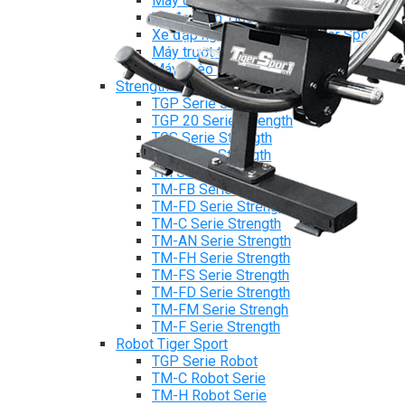
Máy chạy bộ Tiger Sport
Xe đạp tập Tiger Sport
Xe đạp ngồi có tựa lưng Tiger Sport
Máy trượt tuyết Tiger Sport
Máy chèo thuyền Tiger Sport
Strength Tiger Sport
TGP Serie Strength
TGP 20 Serie Strength
TGS Serie Strength
TGF Serie Strength
TM Serie Strength
TM-FB Serie Strength
TM-FD Serie Strength
TM-C Serie Strength
TM-AN Serie Strength
TM-FH Serie Strength
TM-FS Serie Strength
TM-FD Serie Strength
TM-FM Serie Strengh
TM-F Serie Strength
Robot Tiger Sport
TGP Serie Robot
TM-C Robot Serie
TM-H Robot Serie