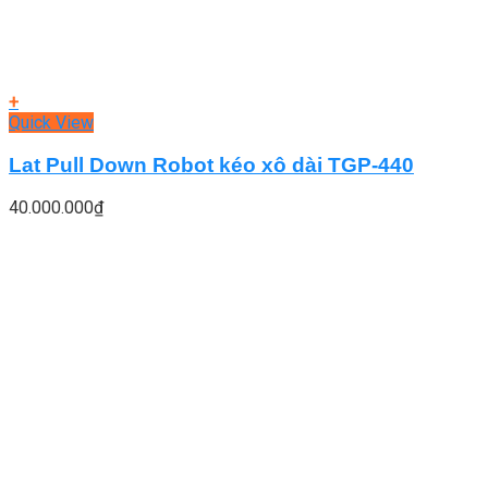
+
Quick View
Lat Pull Down Robot kéo xô dài TGP-440
40.000.000
₫