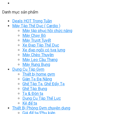
Danh mục sản phẩm
Deals HOT Trong Tuần
Máy Tập Thể Dục ( Cardio )
Máy tập phục hồi chức năng
Máy Chạy Bộ
Máy Trượt Tuyết
Xe Đạp Tập Thể Dục
Xe đạp ngồi có tựa lưng
Máy Chèo Thuyền
Máy Leo Cầu Thang
Máy Rung Bụng
Dụng Cụ Tập Gym
Thiết bị home gym
Giàn Tạ Đa Năng
Ghế Tập Tạ, Ghế Đẩy Tạ
Ghế Tập Bụng
Tạ & Đòn tạ
Dụng Cụ Tập Thể Lực
Kệ để tạ
Thiết Bị Phòng Gym chuyên dụng
Giá để tạ/Phụ kiện