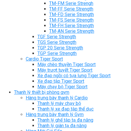
TM-FM Serie Strengh
TM-FF Serie Strength
TM-FD Serie Strength
TM-FS Serie Strength
TM-FH Serie Strength
TM-AN Serie Strength
TGF Serie Strength
TGS Serie Strength
TGP 20 Serie Strength
TGP Serie Strength
Cardio Tiger Sport
Máy chèo thuyền Tiger Sport
Máy trượt tuyết Tiger Sport
Xe đạp ngồi có tựa lưng Tiger Sport
Xe đạp tập Tiger Sport
Máy chạy bộ Tiger Sport
Thanh lý thiết bị phòng gym
Hàng trưng bày thanh lý Cardio
Thanh lý máy chạy bộ
Thanh lý xe đạp tập thể dục
Hàng trưng bày thanh lý Gym
Thanh lý ghế tập tạ đa năng
Thanh lý giàn tạ đa năng