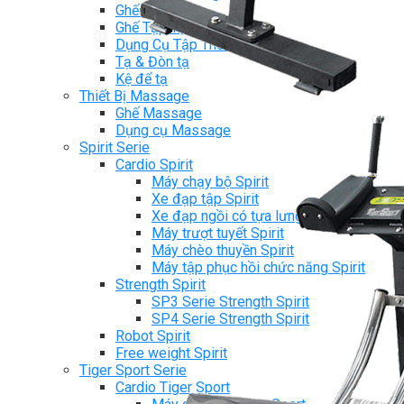
Ghế Tập Bụng
Ghế Tập Tạ
Dụng Cụ Tập Thể Lực
Tạ & Đòn tạ
Kệ để tạ
Thiết Bị Massage
Ghế Massage
Dụng cụ Massage
Spirit Serie
Cardio Spirit
Máy chạy bộ Spirit
Xe đạp tập Spirit
Xe đạp ngồi có tựa lưng Spirit
Máy trượt tuyết Spirit
Máy chèo thuyền Spirit
Máy tập phục hồi chức năng Spirit
Strength Spirit
SP3 Serie Strength Spirit
SP4 Serie Strength Spirit
Robot Spirit
Free weight Spirit
Tiger Sport Serie
Cardio Tiger Sport