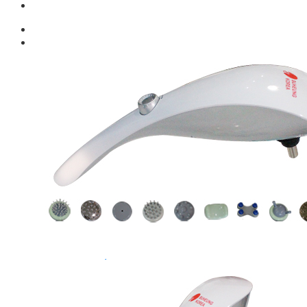
Giới thiệu
Shop
Giàn Tạ Đa Năng
Máy Chạy Bộ
Xe Đạp Tập Thể Dục
Máy Tập Thể Dục ( Cardio )
Máy Chạy Bộ
Xe Đạp Tập Thể Dục
Xe đạp ngồi có tựa lưng
Máy Trượt Tuyết
Máy Chèo Thuyền
Máy Leo Cầu Thang
Máy Rung Bụng
Máy tập phục hồi chức năng
Thiết Bị Phòng Gym chuyên dụng
Máy Khối Tập Với Cáp
Máy khối đa năng
Robot
Ghế Tập Đa Năng
Khung Tập Tạ Rời
Dàn Tập Thể Lực 360
Máy tập Home Gym