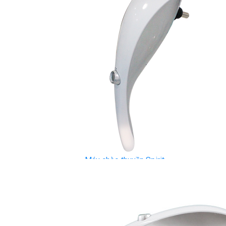
Dụng Cụ Tập Gym
Giàn Tạ Đa Năng
Ghế Tập Bụng
Ghế Tập Tạ
Dụng Cụ Tập Thể Lực
Tạ & Đòn tạ
Kệ để tạ
Thiết Bị Massage
Ghế Massage
Dụng cụ Massage
Spirit Serie
Cardio Spirit
Máy chạy bộ Spirit
Xe đạp tập Spirit
Xe đạp ngồi có tựa lưng Spirit
Máy trượt tuyết Spirit
Máy chèo thuyền Spirit
Máy tập phục hồi chức năng Spirit
Strength Spirit
SP3 Serie Strength Spirit
SP4 Serie Strength Spirit
Robot Spirit
Free weight Spirit