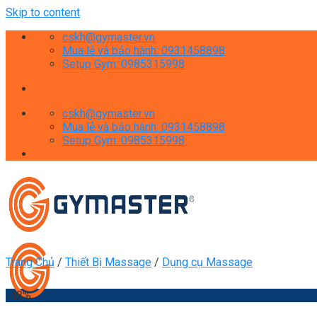
Skip to content
cskh@gymaster.vn
Mua lẻ và bảo hành: 0931458898
Setup Gym: 0985315998
cskh@gymaster.vn
Mua lẻ và bảo hành: 0931458898
Setup Gym: 0985315998
Trang Chủ
/
Thiết Bị Massage
/
Dụng cụ Massage
-48%