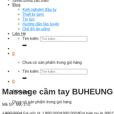
Blog
Kinh nghiệm đầu tư
Thiết bị gym
Tin tức
Hướng dẫn tập luyện
Chế độ ăn uống
Liên Hệ
Tìm kiếm:
0
Chưa có sản phẩm trong giỏ hàng.
Tìm kiếm:
0
Massage cầm tay BUHEUNG 
Giỏ hàng
Chưa có sản phẩm trong giỏ hàng.
Mã SP: MK-310
1.890.000
₫
Giá gốc là: 1.890.000₫.
990.000
₫
Giá hiện tại là: 990.