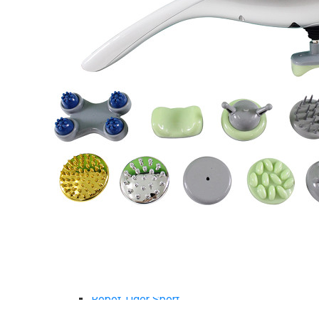
Tiger Sport Serie
Cardio Tiger Sport
Máy chạy bộ Tiger Sport
Xe đạp tập Tiger Sport
Xe đạp ngồi có tựa lưng Tiger Sport
Máy trượt tuyết Tiger Sport
Máy chèo thuyền Tiger Sport
Strength Tiger Sport
TGP Serie Strength
TGP 20 Serie Strength
TGS Serie Strength
TGF Serie Strength
TM Serie Strength
TM-FB Serie Strength
TM-FD Serie Strength
TM-C Serie Strength
TM-AN Serie Strength
TM-FH Serie Strength
TM-FS Serie Strength
TM-FD Serie Strength
TM-FM Serie Strengh
TM-F Serie Strength
Robot Tiger Sport
TGP Serie Robot