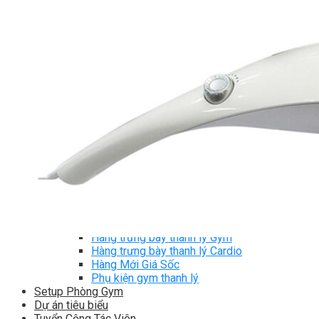
TM-C Robot Serie
TM-H Robot Serie
TM-G Robot Serie
TM-PL Robot Serie
Free weight Tiger Sport
TGP Serie Free Weight
TGS Serie Free Weight
TGF Serie Free Weight
TM Serie Free Weight
TM-F Serie Free Weight
TM-FF Serie Free Weight
TM-AN Serie Free Weight
TM-C Serie Free Weight
TM-360 Serie
Tạ và phụ kiện Tiger Sport
Thanh lý thiết bị phòng gym
Hàng trưng bày thanh lý
Hàng trưng bày thanh lý Gym
Hàng trưng bày thanh lý Cardio
Hàng Mới Giá Sốc
Phụ kiện gym thanh lý
Setup Phòng Gym
Dự án tiêu biểu
Tuyển Cộng Tác Viên