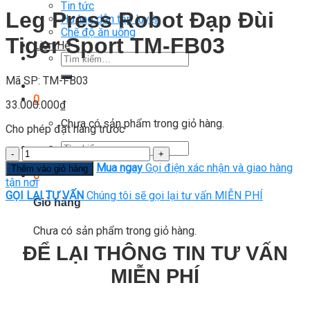
Tin tức
Leg Press Robot Đạp Đùi
Hướng dẫn tập luyện
Chế độ ăn uống
Tiger Sport TM-FB03
Liên Hệ
Tìm
kiếm:
Mã SP: TM-FB03
0
33.000.000
₫
Chưa có sản phẩm trong giỏ hàng.
Cho phép đặt hàng trước
Tìm
Số
kiếm:
lượng
Mua ngay
Gọi điện xác nhận và giao hàng
Thêm vào giỏ hàng
0
tận nơi
GỌI LẠI TƯ VẤN
Chúng tôi sẽ gọi lại tư vấn MIỄN PHÍ
Giỏ hàng
Chưa có sản phẩm trong giỏ hàng.
ĐỂ LẠI THÔNG TIN TƯ VẤN
MIỄN PHÍ