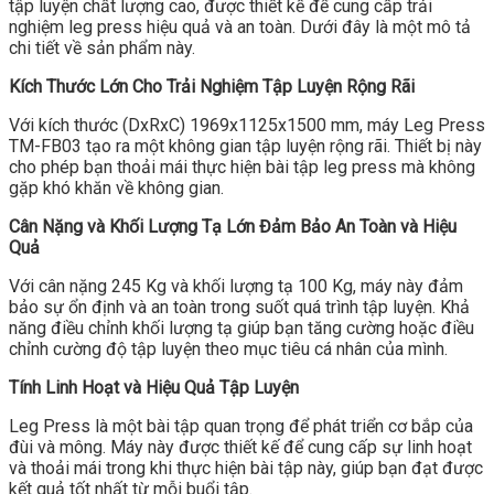
tập luyện chất lượng cao, được thiết kế để cung cấp trải
nghiệm leg press hiệu quả và an toàn. Dưới đây là một mô tả
chi tiết về sản phẩm này.
Kích Thước Lớn Cho Trải Nghiệm Tập Luyện Rộng Rãi
Với kích thước (DxRxC) 1969x1125x1500 mm, máy Leg Press
TM-FB03 tạo ra một không gian tập luyện rộng rãi. Thiết bị này
cho phép bạn thoải mái thực hiện bài tập leg press mà không
gặp khó khăn về không gian.
Cân Nặng và Khối Lượng Tạ Lớn Đảm Bảo An Toàn và Hiệu
Quả
Với cân nặng 245 Kg và khối lượng tạ 100 Kg, máy này đảm
bảo sự ổn định và an toàn trong suốt quá trình tập luyện. Khả
năng điều chỉnh khối lượng tạ giúp bạn tăng cường hoặc điều
chỉnh cường độ tập luyện theo mục tiêu cá nhân của mình.
Tính Linh Hoạt và Hiệu Quả Tập Luyện
Leg Press là một bài tập quan trọng để phát triển cơ bắp của
đùi và mông. Máy này được thiết kế để cung cấp sự linh hoạt
và thoải mái trong khi thực hiện bài tập này, giúp bạn đạt được
kết quả tốt nhất từ mỗi buổi tập.