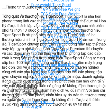
TM-PL Robot Serie
Free weight Tiger Sport
Thông tin thương hiệu Tiger Sport
TGP Serie Free Weight
TGS Serie Free Weight
Tổng quát về thương hiệu TigerSport
Tiger Sport là nhà tiên
TGF Serie Free Weight
phong trong lĩnh vực thể thao và các cơ sở tập thể dục tại Hoa
TM Serie Free Weight
Kỳ được thành lập vào năm 1990. Với số lượng các nhà phân
TM-F Serie Free Weight
phối tại hơn 13 quốc gia và 25 năm hoạt động, thương hiệu
TM-FF Serie Free Weight
Tiger Sport là rất phổ biến trên thế giới.TigerSport có hai
TM-AN Serie Free Weight
thương hiệu chính là TigerSport và TigerSport Premium. Trong
TM-C Serie Free Weight
đó, TigerSport chuyên phát triển về các dòng máy tập thể thao,
TM-360 Serie
máy tập gym phổ thông. Còn TigerSport Premium thì chuyên
Tạ và phụ kiện Tiger Sport
về các dòng máy tập thể thao và thiết bị phòng tập cao cấp,
Thanh lý thiết bị phòng gym
chất lượng.
Sản phẩm từ thương hiệu TigerSport
Công ty cung
Hàng trưng bày thanh lý
cấp hơn 100 mặt hàng dụng cụ thể thao bao gồm máy trọng
Hàng trưng bày thanh lý Gym
lực đơn, đôi và đa chức năng, máy chạy bộ chuyên nghiệp
Hàng trưng bày thanh lý Cardio
cùng với các phụ kiện khác luôn thích hợp với các phòng tập
Hàng Mới Giá Sốc
gym chuyên nghiệp.Với thời kỳ kinh tế hội nhập, doanh nghiệp
Phụ kiện gym thanh lý
đóng vai trò quan trọng trong việc phát triển của nền kinh tế, vì
Setup Phòng Gym
vậy các doanh nghiệp luôn cố gắng để khẳng định thương hiệu
Dự án tiêu biểu
và chất lượng các sản phẩm hay dịch vụ của mình.Với tiêu chí
Tuyển Cộng Tác Viên
thương hiệu có sản phẩm, nhãn hiệu uy tín trên thị trường trong
Blog
và ngoài nước thì TigerSport đã khẳng định được vị thế khi
Kinh nghiệm đầu tư
được vinh danh trong top 150 thương hiệu uy tín nhất.
Thiết bị gym