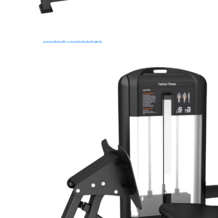
Ghế Tập Tạ
Dụng Cụ Tập Thể Lực
Tạ & Đòn tạ
Kệ để tạ
Thiết Bị Massage
Ghế Massage
Dụng cụ Massage
Spirit Serie
Cardio Spirit
Máy chạy bộ Spirit
Xe đạp tập Spirit
Xe đạp ngồi có tựa lưng Spirit
Máy trượt tuyết Spirit
Máy chèo thuyền Spirit
Máy tập phục hồi chức năng Spirit
Strength Spirit
SP3 Serie Strength Spirit
SP4 Serie Strength Spirit
Robot Spirit
Free weight Spirit
Tiger Sport Serie
Cardio Tiger Sport
Máy chạy bộ Tiger Sport
Xe đạp tập Tiger Sport