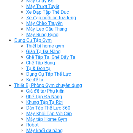
Máy Chạy Bộ
Máy Trượt Tuyết
Xe Đạp Tập Thể Dục
Xe đạp ngồi có tựa lưng
Máy Chèo Thuyền
Máy Leo Cầu Thang
Máy Rung Bụng
Dụng Cụ Tập Gym
Thiết bị home gym
Giàn Tạ Đa Năng
Ghế Tập Tạ, Ghế Đẩy Tạ
Ghế Tập Bụng
Tạ & Đòn tạ
Dụng Cụ Tập Thể Lực
Kệ để tạ
Thiết Bị Phòng Gym chuyên dụng
Giá để tạ/Phụ kiện
Ghế Tập Đa Năng
Khung Tập Tạ Rời
Dàn Tập Thể Lực 360
Máy Khối Tập Với Cáp
Máy tập Home Gym
Robot
Máy khối đa năng