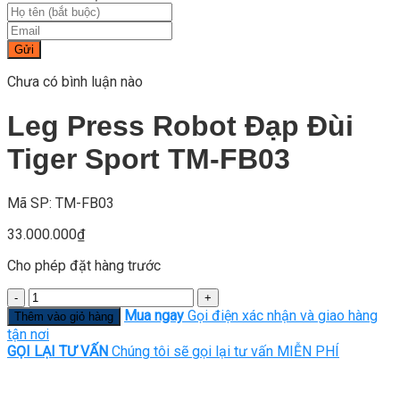
Gửi
Chưa có bình luận nào
Leg Press Robot Đạp Đùi
Tiger Sport TM-FB03
Mã SP: TM-FB03
33.000.000
₫
Cho phép đặt hàng trước
Số
lượng
Mua ngay
Gọi điện xác nhận và giao hàng
Thêm vào giỏ hàng
tận nơi
GỌI LẠI TƯ VẤN
Chúng tôi sẽ gọi lại tư vấn MIỄN PHÍ