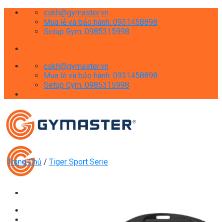
Skip
cskh@gymaster.vn
to
Mua lẻ và bảo hành: 0931458898
content
Setup Gym: 0985315998
cskh@gymaster.vn
Mua lẻ và bảo hành: 0931458898
Setup Gym: 0985315998
Trang Chủ
/
Tiger Sport Serie
Giới thiệu
Shop