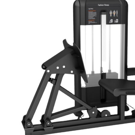
Giàn Tạ Đa Năng
Máy Chạy Bộ
Xe Đạp Tập Thể Dục
Máy Tập Thể Dục ( Cardio )
Máy Chạy Bộ
Xe Đạp Tập Thể Dục
Xe đạp ngồi có tựa lưng
Máy Trượt Tuyết
Máy Chèo Thuyền
Máy Leo Cầu Thang
Máy Rung Bụng
Máy tập phục hồi chức năng
Thiết Bị Phòng Gym chuyên dụng
Máy Khối Tập Với Cáp
Máy khối đa năng
Robot
Ghế Tập Đa Năng
Khung Tập Tạ Rời
Dàn Tập Thể Lực 360
Máy tập Home Gym
Dụng Cụ Tập Gym
Giàn Tạ Đa Năng
Ghế Tập Bụng