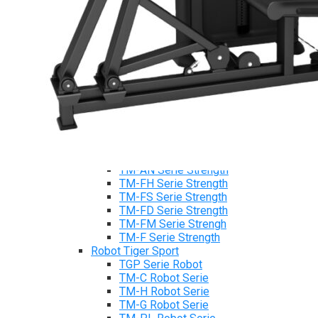
Xe đạp ngồi có tựa lưng Tiger Sport
Máy trượt tuyết Tiger Sport
Máy chèo thuyền Tiger Sport
Strength Tiger Sport
TGP Serie Strength
TGP 20 Serie Strength
TGS Serie Strength
TGF Serie Strength
TM Serie Strength
TM-FB Serie Strength
TM-FD Serie Strength
TM-C Serie Strength
TM-AN Serie Strength
TM-FH Serie Strength
TM-FS Serie Strength
TM-FD Serie Strength
TM-FM Serie Strengh
TM-F Serie Strength
Robot Tiger Sport
TGP Serie Robot
TM-C Robot Serie
TM-H Robot Serie
TM-G Robot Serie