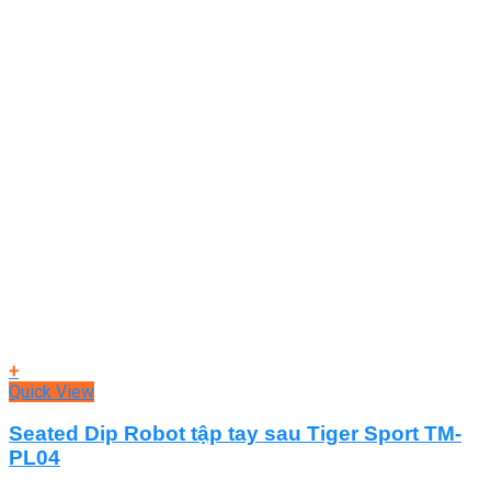
+
Quick View
Seated Dip Robot tập tay sau Tiger Sport TM-
PL04