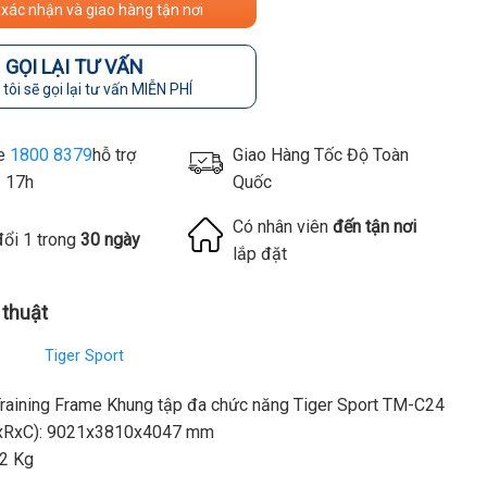
 xác nhận và giao hàng tận nơi
GỌI LẠI TƯ VẤN
tôi sẽ gọi lại tư vấn MIỄN PHÍ
ne
1800 8379
hỗ trợ
Giao Hàng Tốc Độ Toàn
- 17h
Quốc
Có nhân viên
đến tận nơi
đổi 1 trong
30 ngày
lắp đặt
 thuật
Tiger Sport
raining Frame Khung tập đa chức năng Tiger Sport TM-C24
DxRxC): 9021x3810x4047 mm
2 Kg