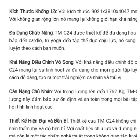
Kích Thước Khổng Lồ:
Với kích thước 9021x3810x4047 mm,
Với không gian rộng lớn, nó mang lại không giới hạn khả năng
Đa Dạng Chức Năng:
TM-C24 được thiết kế để đa dạng hóa t
bắp đến cardio, từ yoga đến tập thể dục chịu lực, nó cung
luyện theo cách bạn muốn.
Khả Năng Điều Chỉnh Vô Song:
Với khả năng điều chỉnh độ c
C24 mang lại sự linh hoạt và đa dạng cho mọi người tập luy
cách dễ dàng, tạo ra một trải nghiệm cá nhân và thú vị.
Cân Nặng Chủ Nhân:
Với trọng lượng lên đến 1762 Kg, TM-C
lượng này đảm bảo sự ổn định và an toàn trong mọi bài tậ
hỏi tính linh hoạt cao.
Thiết Kế Hiện Đại và Bền Bỉ:
Thiết kế của TM-C24 không chỉ 
nhìn thẩm mỹ và độ bền bỉ. Với chất liệu chịu lực và đường nét
mà còn là một tác phẩm nghệ thuật trong không gian tập luy