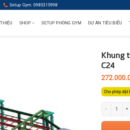
Setup Gym: 0985315998
 THIỆU
SHOP
SETUP PHÒNG GYM
DỰ ÁN TIÊU BIỂU
Khung t
C24
272.000.
Cho phép đặt 
Số lượng