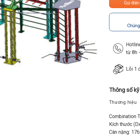
Gọi điện
Chúng 
Hotli
từ 8h 
Lỗi 1 
Thông số kỹ
Thương hiệu
Combination T
Kích thước (
Cân nặng: 176