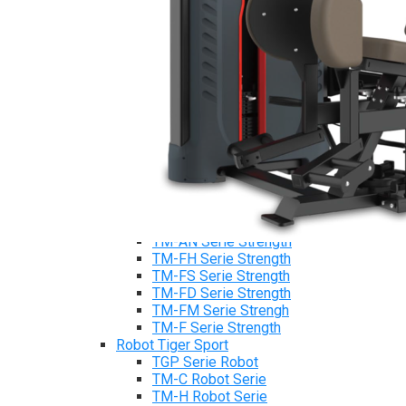
Máy chạy bộ Tiger Sport
Xe đạp tập Tiger Sport
Xe đạp ngồi có tựa lưng Tiger Sport
Máy trượt tuyết Tiger Sport
Máy chèo thuyền Tiger Sport
Strength Tiger Sport
TGP Serie Strength
TGP 20 Serie Strength
TGS Serie Strength
TGF Serie Strength
TM Serie Strength
TM-FB Serie Strength
TM-FD Serie Strength
TM-C Serie Strength
TM-AN Serie Strength
TM-FH Serie Strength
TM-FS Serie Strength
TM-FD Serie Strength
TM-FM Serie Strengh
TM-F Serie Strength
Robot Tiger Sport
TGP Serie Robot
TM-C Robot Serie
TM-H Robot Serie