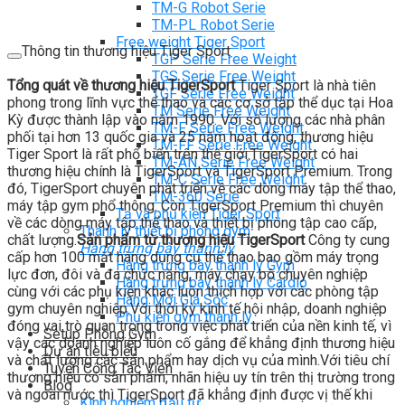
TM-G Robot Serie
TM-PL Robot Serie
Free weight Tiger Sport
Thông tin thương hiệu Tiger Sport
TGP Serie Free Weight
TGS Serie Free Weight
Tổng quát về thương hiệu TigerSport
Tiger Sport là nhà tiên
TGF Serie Free Weight
phong trong lĩnh vực thể thao và các cơ sở tập thể dục tại Hoa
TM Serie Free Weight
Kỳ được thành lập vào năm 1990. Với số lượng các nhà phân
TM-F Serie Free Weight
phối tại hơn 13 quốc gia và 25 năm hoạt động, thương hiệu
TM-FF Serie Free Weight
Tiger Sport là rất phổ biến trên thế giới.TigerSport có hai
TM-AN Serie Free Weight
thương hiệu chính là TigerSport và TigerSport Premium. Trong
TM-C Serie Free Weight
đó, TigerSport chuyên phát triển về các dòng máy tập thể thao,
TM-360 Serie
máy tập gym phổ thông. Còn TigerSport Premium thì chuyên
Tạ và phụ kiện Tiger Sport
về các dòng máy tập thể thao và thiết bị phòng tập cao cấp,
Thanh lý thiết bị phòng gym
chất lượng.
Sản phẩm từ thương hiệu TigerSport
Công ty cung
Hàng trưng bày thanh lý
cấp hơn 100 mặt hàng dụng cụ thể thao bao gồm máy trọng
Hàng trưng bày thanh lý Gym
lực đơn, đôi và đa chức năng, máy chạy bộ chuyên nghiệp
Hàng trưng bày thanh lý Cardio
cùng với các phụ kiện khác luôn thích hợp với các phòng tập
Hàng Mới Giá Sốc
gym chuyên nghiệp.Với thời kỳ kinh tế hội nhập, doanh nghiệp
Phụ kiện gym thanh lý
đóng vai trò quan trọng trong việc phát triển của nền kinh tế, vì
Setup Phòng Gym
vậy các doanh nghiệp luôn cố gắng để khẳng định thương hiệu
Dự án tiêu biểu
và chất lượng các sản phẩm hay dịch vụ của mình.Với tiêu chí
Tuyển Cộng Tác Viên
thương hiệu có sản phẩm, nhãn hiệu uy tín trên thị trường trong
Blog
và ngoài nước thì TigerSport đã khẳng định được vị thế khi
Kinh nghiệm đầu tư