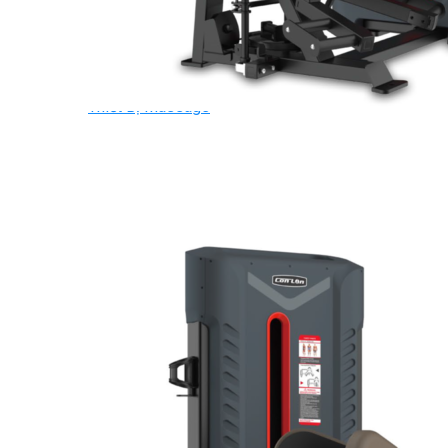
Ghế Tập Bụng
Ghế Tập Tạ
Dụng Cụ Tập Thể Lực
Tạ & Đòn tạ
Kệ để tạ
Thiết Bị Massage
Ghế Massage
Dụng cụ Massage
Spirit Serie
Cardio Spirit
Máy chạy bộ Spirit
Xe đạp tập Spirit
Xe đạp ngồi có tựa lưng Spirit
Máy trượt tuyết Spirit
Máy chèo thuyền Spirit
Máy tập phục hồi chức năng Spirit
Strength Spirit
SP3 Serie Strength Spirit
SP4 Serie Strength Spirit
Robot Spirit
Free weight Spirit
Tiger Sport Serie
Cardio Tiger Sport