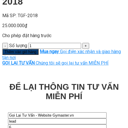
2018
Mã SP: TGF-2018
25.000.000
₫
Cho phép đặt hàng trước
Số lượng
Mua ngay
Gọi điện xác nhận và giao hàng
Thêm vào giỏ hàng
tận nơi
GỌI LẠI TƯ VẤN
Chúng tôi sẽ gọi lại tư vấn MIỄN PHÍ
ĐỂ LẠI THÔNG TIN TƯ VẤN
MIỄN PHÍ