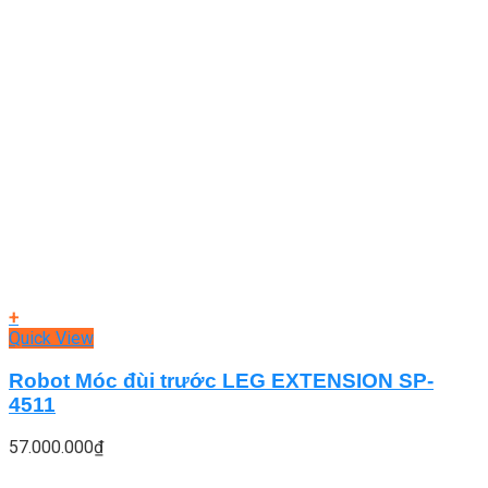
+
Quick View
Robot Móc đùi trước LEG EXTENSION SP-
4511
57.000.000
₫