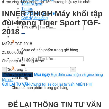
được vinh danh trong top 150 thương hiệu uy tín nhất.
Thiết bị gym
Tin tức
INNER THIGH Máy khối tập
Hướng dẫn tập luyện
Chế độ ăn uống
đùi trong Tiger Sport TGF-
Liên Hệ
Tìm kiếm:
2018
0
Mã SP: TGF-2018
Chưa có sản phẩm trong giỏ hàng.
25.000.000
₫
Tìm kiếm:
Cho phép đặt hàng trước
0
Số lượng
Mua ngay
Gọi điện xác nhận và giao hàng
Thêm vào giỏ hàng
Giỏ hàng
tận nơi
GỌI LẠI TƯ VẤN
Chúng tôi sẽ gọi lại tư vấn MIỄN PHÍ
Chưa có sản phẩm trong giỏ hàng.
ĐỂ LẠI THÔNG TIN TƯ VẤN