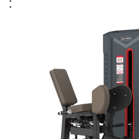
Giới thiệu
Shop
Giàn Tạ Đa Năng
Máy Chạy Bộ
Xe Đạp Tập Thể Dục
Máy Tập Thể Dục ( Cardio )
Máy Chạy Bộ
Xe Đạp Tập Thể Dục
Xe đạp ngồi có tựa lưng
Máy Trượt Tuyết
Máy Chèo Thuyền
Máy Leo Cầu Thang
Máy Rung Bụng
Máy tập phục hồi chức năng
Thiết Bị Phòng Gym chuyên dụng
Máy Khối Tập Với Cáp
Máy khối đa năng
Robot
Ghế Tập Đa Năng
Khung Tập Tạ Rời
Dàn Tập Thể Lực 360
Máy tập Home Gym
Dụng Cụ Tập Gym
Giàn Tạ Đa Năng