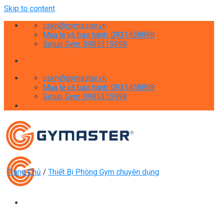
Skip to content
cskh@gymaster.vn
Mua lẻ và bảo hành: 0931458898
Setup Gym: 0985315998
cskh@gymaster.vn
Mua lẻ và bảo hành: 0931458898
Setup Gym: 0985315998
Trang Chủ
/
Thiết Bị Phòng Gym chuyên dụng