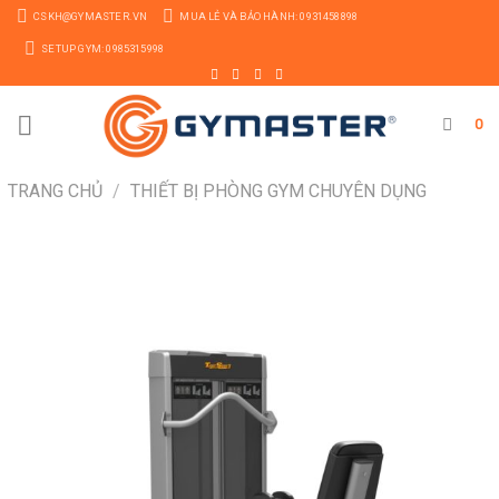
Skip
CSKH@GYMASTER.VN
MUA LẺ VÀ BẢO HÀNH: 0931458898
to
SETUP GYM: 0985315998
content
0
TRANG CHỦ
/
THIẾT BỊ PHÒNG GYM CHUYÊN DỤNG