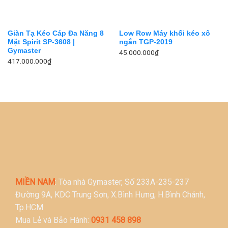
Giàn Tạ Kéo Cáp Đa Năng 8
Low Row Máy khối kéo xô
Mặt Spirit SP-3608 |
ngắn TGP-2019
Gymaster
45.000.000
₫
417.000.000
₫
MIỀN NAM
: Tòa nhà Gymaster, Số 233A-235-237
Đường 9A, KDC Trung Sơn, X.Bình Hưng, H.Bình Chánh,
Tp.HCM
Mua Lẻ và Bảo Hành:
0931 458 898