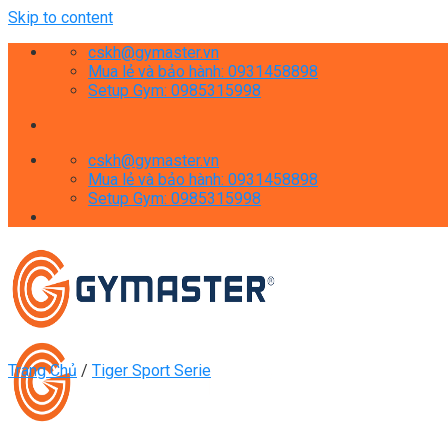
Skip to content
cskh@gymaster.vn
Mua lẻ và bảo hành: 0931458898
Setup Gym: 0985315998
cskh@gymaster.vn
Mua lẻ và bảo hành: 0931458898
Setup Gym: 0985315998
Trang Chủ
/
Tiger Sport Serie