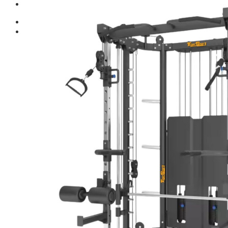
Giới thiệu
Shop
Giàn Tạ Đa Năng
Máy Chạy Bộ
Xe Đạp Tập Thể Dục
Máy Tập Thể Dục ( Cardio )
Máy Chạy Bộ
Xe Đạp Tập Thể Dục
Xe đạp ngồi có tựa lưng
Máy Trượt Tuyết
Máy Chèo Thuyền
Máy Leo Cầu Thang
Máy Rung Bụng
Máy tập phục hồi chức năng
Thiết Bị Phòng Gym chuyên dụng
Máy Khối Tập Với Cáp
Máy khối đa năng
Robot
Ghế Tập Đa Năng
Khung Tập Tạ Rời
Dàn Tập Thể Lực 360
Máy tập Home Gym