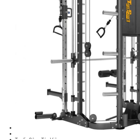
TM-C Robot Serie
TM-H Robot Serie
TM-G Robot Serie
TM-PL Robot Serie
Free weight Tiger Sport
TGP Serie Free Weight
TGS Serie Free Weight
TGF Serie Free Weight
TM Serie Free Weight
TM-F Serie Free Weight
TM-FF Serie Free Weight
TM-AN Serie Free Weight
TM-C Serie Free Weight
TM-360 Serie
Tạ và phụ kiện Tiger Sport
Thanh lý thiết bị phòng gym
Hàng trưng bày thanh lý
Hàng trưng bày thanh lý Gym
Hàng trưng bày thanh lý Cardio
Hàng Mới Giá Sốc
Phụ kiện gym thanh lý
Setup Phòng Gym
Dự án tiêu biểu
Tuyển Cộng Tác Viên