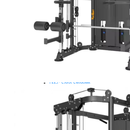
Tiger Sport Serie
Cardio Tiger Sport
Máy chạy bộ Tiger Sport
Xe đạp tập Tiger Sport
Xe đạp ngồi có tựa lưng Tiger Sport
Máy trượt tuyết Tiger Sport
Máy chèo thuyền Tiger Sport
Strength Tiger Sport
TGP Serie Strength
TGP 20 Serie Strength
TGS Serie Strength
TGF Serie Strength
TM Serie Strength
TM-FB Serie Strength
TM-FD Serie Strength
TM-C Serie Strength
TM-AN Serie Strength
TM-FH Serie Strength
TM-FS Serie Strength
TM-FD Serie Strength
TM-FM Serie Strengh
TM-F Serie Strength
Robot Tiger Sport
TGP Serie Robot