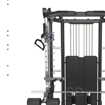
Blog
Kinh nghiệm đầu tư
Thiết bị gym
Tin tức
Hướng dẫn tập luyện
Chế độ ăn uống
Liên Hệ
Tìm kiếm:
0
Chưa có sản phẩm trong giỏ hàng.
Tìm kiếm:
0
Giỏ hàng
Chưa có sản phẩm trong giỏ hàng.