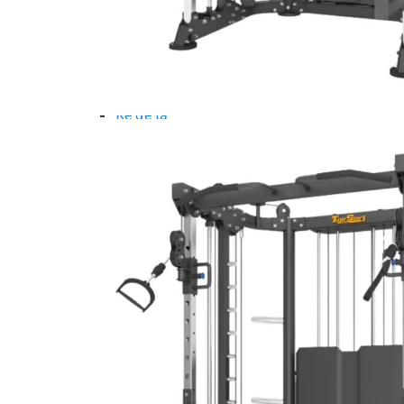
Dụng Cụ Tập Gym
Giàn Tạ Đa Năng
Ghế Tập Bụng
Ghế Tập Tạ
Dụng Cụ Tập Thể Lực
Tạ & Đòn tạ
Kệ để tạ
Thiết Bị Massage
Ghế Massage
Dụng cụ Massage
Spirit Serie
Cardio Spirit
Máy chạy bộ Spirit
Xe đạp tập Spirit
Xe đạp ngồi có tựa lưng Spirit
Máy trượt tuyết Spirit
Máy chèo thuyền Spirit
Máy tập phục hồi chức năng Spirit
Strength Spirit
SP3 Serie Strength Spirit
SP4 Serie Strength Spirit
Robot Spirit
Free weight Spirit