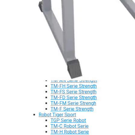
Máy chạy bộ Tiger Sport
Xe đạp tập Tiger Sport
Xe đạp ngồi có tựa lưng Tiger Sport
Máy trượt tuyết Tiger Sport
Máy chèo thuyền Tiger Sport
Strength Tiger Sport
TGP Serie Strength
TGP 20 Serie Strength
TGS Serie Strength
TGF Serie Strength
TM Serie Strength
TM-FB Serie Strength
TM-FD Serie Strength
TM-C Serie Strength
TM-AN Serie Strength
TM-FH Serie Strength
TM-FS Serie Strength
TM-FD Serie Strength
TM-FM Serie Strengh
TM-F Serie Strength
Robot Tiger Sport
TGP Serie Robot
TM-C Robot Serie
TM-H Robot Serie