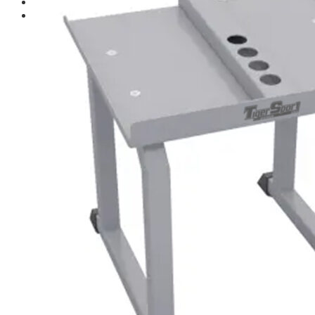
Giới thiệu
Shop
Giàn Tạ Đa Năng
Máy Chạy Bộ
Xe Đạp Tập Thể Dục
Máy Tập Thể Dục ( Cardio )
Máy Chạy Bộ
Xe Đạp Tập Thể Dục
Xe đạp ngồi có tựa lưng
Máy Trượt Tuyết
Máy Chèo Thuyền
Máy Leo Cầu Thang
Máy Rung Bụng
Máy tập phục hồi chức năng
Thiết Bị Phòng Gym chuyên dụng
Máy Khối Tập Với Cáp
Máy khối đa năng
Robot
Ghế Tập Đa Năng
Khung Tập Tạ Rời
Dàn Tập Thể Lực 360
Máy tập Home Gym
Dụng Cụ Tập Gym
Giàn Tạ Đa Năng