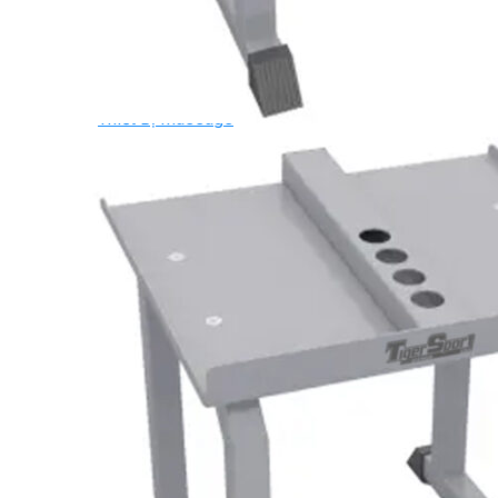
Ghế Tập Bụng
Ghế Tập Tạ
Dụng Cụ Tập Thể Lực
Tạ & Đòn tạ
Kệ để tạ
Thiết Bị Massage
Ghế Massage
Dụng cụ Massage
Spirit Serie
Cardio Spirit
Máy chạy bộ Spirit
Xe đạp tập Spirit
Xe đạp ngồi có tựa lưng Spirit
Máy trượt tuyết Spirit
Máy chèo thuyền Spirit
Máy tập phục hồi chức năng Spirit
Strength Spirit
SP3 Serie Strength Spirit
SP4 Serie Strength Spirit
Robot Spirit
Free weight Spirit
Tiger Sport Serie
Cardio Tiger Sport