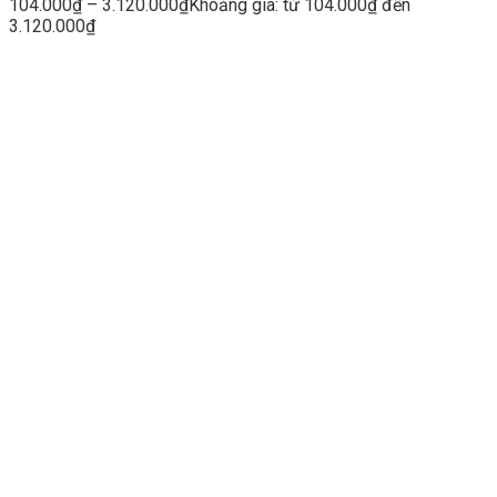
104.000
₫
–
3.120.000
₫
Khoảng giá: từ 104.000₫ đến
3.120.000₫