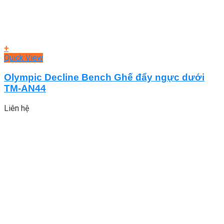
+
Quick View
Olympic Decline Bench Ghế đẩy ngực dưới
TM-AN44
Liên hệ