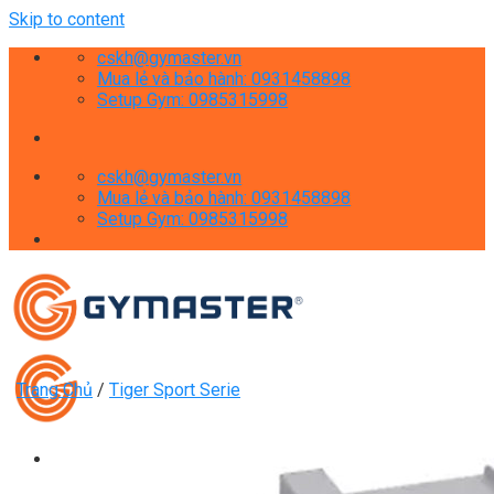
Skip to content
cskh@gymaster.vn
Mua lẻ và bảo hành: 0931458898
Setup Gym: 0985315998
cskh@gymaster.vn
Mua lẻ và bảo hành: 0931458898
Setup Gym: 0985315998
Trang Chủ
/
Tiger Sport Serie