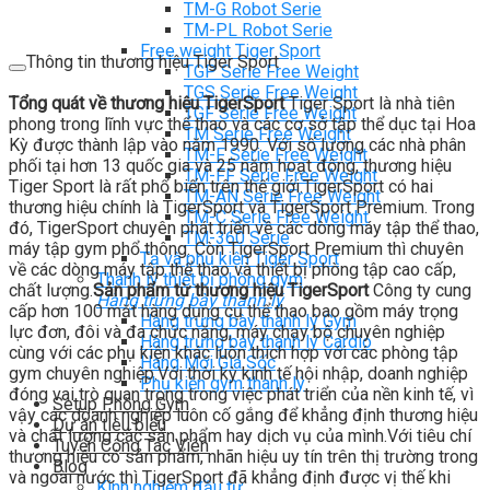
TM-G Robot Serie
TM-PL Robot Serie
Free weight Tiger Sport
Thông tin thương hiệu Tiger Sport
TGP Serie Free Weight
TGS Serie Free Weight
Tổng quát về thương hiệu TigerSport
Tiger Sport là nhà tiên
TGF Serie Free Weight
phong trong lĩnh vực thể thao và các cơ sở tập thể dục tại Hoa
TM Serie Free Weight
Kỳ được thành lập vào năm 1990. Với số lượng các nhà phân
TM-F Serie Free Weight
phối tại hơn 13 quốc gia và 25 năm hoạt động, thương hiệu
TM-FF Serie Free Weight
Tiger Sport là rất phổ biến trên thế giới.TigerSport có hai
TM-AN Serie Free Weight
thương hiệu chính là TigerSport và TigerSport Premium. Trong
TM-C Serie Free Weight
đó, TigerSport chuyên phát triển về các dòng máy tập thể thao,
TM-360 Serie
máy tập gym phổ thông. Còn TigerSport Premium thì chuyên
Tạ và phụ kiện Tiger Sport
về các dòng máy tập thể thao và thiết bị phòng tập cao cấp,
Thanh lý thiết bị phòng gym
chất lượng.
Sản phẩm từ thương hiệu TigerSport
Công ty cung
Hàng trưng bày thanh lý
cấp hơn 100 mặt hàng dụng cụ thể thao bao gồm máy trọng
Hàng trưng bày thanh lý Gym
lực đơn, đôi và đa chức năng, máy chạy bộ chuyên nghiệp
Hàng trưng bày thanh lý Cardio
cùng với các phụ kiện khác luôn thích hợp với các phòng tập
Hàng Mới Giá Sốc
gym chuyên nghiệp.Với thời kỳ kinh tế hội nhập, doanh nghiệp
Phụ kiện gym thanh lý
đóng vai trò quan trọng trong việc phát triển của nền kinh tế, vì
Setup Phòng Gym
vậy các doanh nghiệp luôn cố gắng để khẳng định thương hiệu
Dự án tiêu biểu
và chất lượng các sản phẩm hay dịch vụ của mình.Với tiêu chí
Tuyển Cộng Tác Viên
thương hiệu có sản phẩm, nhãn hiệu uy tín trên thị trường trong
Blog
và ngoài nước thì TigerSport đã khẳng định được vị thế khi
Kinh nghiệm đầu tư