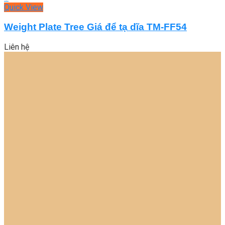
Quick View
Weight Plate Tree Giá để tạ dĩa TM-FF54
Liên hệ