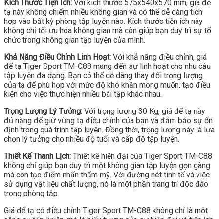
Kích Thước Tiện Ích:
Với kích thước 575x540x570 mm, giá để
tạ này không chiếm nhiều không gian và có thể dễ dàng tích
hợp vào bất kỳ phòng tập luyện nào. Kích thước tiện ích này
không chỉ tối ưu hóa không gian mà còn giúp bạn duy trì sự tổ
chức trong không gian tập luyện của mình.
Khả Năng Điều Chỉnh Linh Hoạt:
Với khả năng điều chỉnh, giá
để tạ Tiger Sport TM-C88 mang đến sự linh hoạt cho nhu cầu
tập luyện đa dạng. Bạn có thể dễ dàng thay đổi trọng lượng
của tạ để phù hợp với mức độ khó khăn mong muốn, tạo điều
kiện cho việc thực hiện nhiều bài tập khác nhau.
Trọng Lượng Lý Tưởng:
Với trọng lượng 30 Kg, giá để tạ này
đủ nặng để giữ vững tạ điều chỉnh của bạn và đảm bảo sự ổn
định trong quá trình tập luyện. Đồng thời, trọng lượng này là lựa
chọn lý tưởng cho nhiều độ tuổi và cấp độ tập luyện.
Thiết Kế Thanh Lịch:
Thiết kế hiện đại của Tiger Sport TM-C88
không chỉ giúp bạn duy trì một không gian tập luyện gọn gàng
mà còn tạo điểm nhấn thẩm mỹ. Với đường nét tinh tế và việc
sử dụng vật liệu chất lượng, nó là một phần trang trí độc đáo
trong phòng tập.
Giá để tạ có điều chỉnh Tiger Sport TM-C88 không chỉ là một