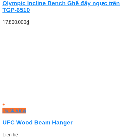
Olympic Incline Bench Ghế đẩy ngực trên
TGP-6510
17.800.000
₫
+
Quick View
UFC Wood Beam Hanger
Liên hệ