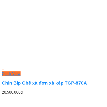
+
Quick View
Chin Bip Ghế xà đơn xà kép TGP-870A
20.500.000
₫