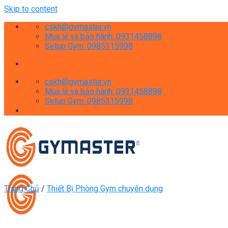
Skip to content
cskh@gymaster.vn
Mua lẻ và bảo hành: 0931458898
Setup Gym: 0985315998
cskh@gymaster.vn
Mua lẻ và bảo hành: 0931458898
Setup Gym: 0985315998
Trang Chủ
/
Thiết Bị Phòng Gym chuyên dụng