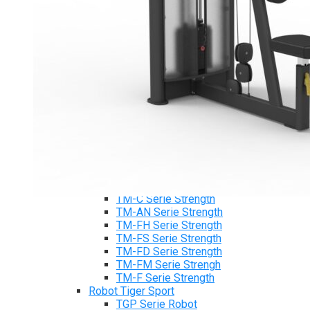
Tiger Sport Serie
Cardio Tiger Sport
Máy chạy bộ Tiger Sport
Xe đạp tập Tiger Sport
Xe đạp ngồi có tựa lưng Tiger Sport
Máy trượt tuyết Tiger Sport
Máy chèo thuyền Tiger Sport
Strength Tiger Sport
TGP Serie Strength
TGP 20 Serie Strength
TGS Serie Strength
TGF Serie Strength
TM Serie Strength
TM-FB Serie Strength
TM-FD Serie Strength
TM-C Serie Strength
TM-AN Serie Strength
TM-FH Serie Strength
TM-FS Serie Strength
TM-FD Serie Strength
TM-FM Serie Strengh
TM-F Serie Strength
Robot Tiger Sport
TGP Serie Robot