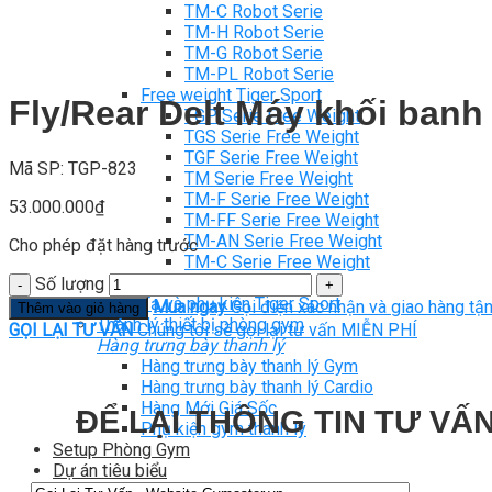
TM-C Robot Serie
TM-H Robot Serie
TM-G Robot Serie
TM-PL Robot Serie
Free weight Tiger Sport
Fly/Rear Delt Máy khối ban
TGP Serie Free Weight
TGS Serie Free Weight
TGF Serie Free Weight
Mã SP: TGP-823
TM Serie Free Weight
TM-F Serie Free Weight
53.000.000
₫
TM-FF Serie Free Weight
TM-AN Serie Free Weight
Cho phép đặt hàng trước
TM-C Serie Free Weight
TM-360 Serie
Số lượng
Tạ và phụ kiện Tiger Sport
Mua ngay
Gọi điện xác nhận và giao hàng tận
Thêm vào giỏ hàng
Thanh lý thiết bị phòng gym
GỌI LẠI TƯ VẤN
Chúng tôi sẽ gọi lại tư vấn MIỄN PHÍ
Hàng trưng bày thanh lý
Hàng trưng bày thanh lý Gym
Hàng trưng bày thanh lý Cardio
Hàng Mới Giá Sốc
ĐỂ LẠI THÔNG TIN TƯ VẤN
Phụ kiện gym thanh lý
Setup Phòng Gym
Dự án tiêu biểu
Tuyển Cộng Tác Viên