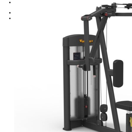
Giới thiệu
Shop
Giàn Tạ Đa Năng
Máy Chạy Bộ
Xe Đạp Tập Thể Dục
Máy Tập Thể Dục ( Cardio )
Máy Chạy Bộ
Xe Đạp Tập Thể Dục
Xe đạp ngồi có tựa lưng
Máy Trượt Tuyết
Máy Chèo Thuyền
Máy Leo Cầu Thang
Máy Rung Bụng
Máy tập phục hồi chức năng
Thiết Bị Phòng Gym chuyên dụng
Máy Khối Tập Với Cáp
Máy khối đa năng
Robot
Ghế Tập Đa Năng
Khung Tập Tạ Rời
Dàn Tập Thể Lực 360
Máy tập Home Gym