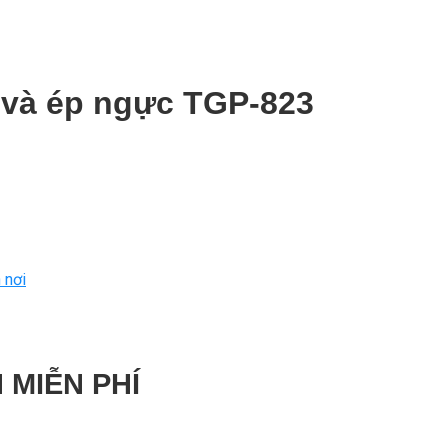
h và ép ngực TGP-823
 nơi
 MIỄN PHÍ