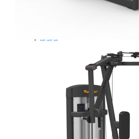
Dụng Cụ Tập Gym
Giàn Tạ Đa Năng
Ghế Tập Bụng
Ghế Tập Tạ
Dụng Cụ Tập Thể Lực
Tạ & Đòn tạ
Kệ để tạ
Thiết Bị Massage
Ghế Massage
Dụng cụ Massage
Spirit Serie
Cardio Spirit
Máy chạy bộ Spirit
Xe đạp tập Spirit
Xe đạp ngồi có tựa lưng Spirit
Máy trượt tuyết Spirit
Máy chèo thuyền Spirit
Máy tập phục hồi chức năng Spirit
Strength Spirit
SP3 Serie Strength Spirit
SP4 Serie Strength Spirit
Robot Spirit
Free weight Spirit