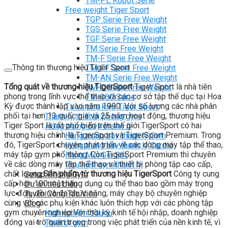
TM-PL Robot Serie
Free weight Tiger Sport
TGP Serie Free Weight
TGS Serie Free Weight
TGF Serie Free Weight
TM Serie Free Weight
TM-F Serie Free Weight
Thông tin thương hiệu Tiger Sport
TM-FF Serie Free Weight
TM-AN Serie Free Weight
Tổng quát về thương hiệu TigerSport
Tiger Sport là nhà tiên
TM-C Serie Free Weight
phong trong lĩnh vực thể thao và các cơ sở tập thể dục tại Hoa
TM-360 Serie
Kỳ được thành lập vào năm 1990. Với số lượng các nhà phân
Tạ và phụ kiện Tiger Sport
phối tại hơn 13 quốc gia và 25 năm hoạt động, thương hiệu
Thanh lý thiết bị phòng gym
Tiger Sport là rất phổ biến trên thế giới.TigerSport có hai
Hàng trưng bày thanh lý
thương hiệu chính là TigerSport và TigerSport Premium. Trong
Hàng trưng bày thanh lý Gym
đó, TigerSport chuyên phát triển về các dòng máy tập thể thao,
Hàng trưng bày thanh lý Cardio
máy tập gym phổ thông. Còn TigerSport Premium thì chuyên
Hàng Mới Giá Sốc
về các dòng máy tập thể thao và thiết bị phòng tập cao cấp,
Phụ kiện gym thanh lý
chất lượng.
Sản phẩm từ thương hiệu TigerSport
Công ty cung
Setup Phòng Gym
cấp hơn 100 mặt hàng dụng cụ thể thao bao gồm máy trọng
Dự án tiêu biểu
lực đơn, đôi và đa chức năng, máy chạy bộ chuyên nghiệp
Tuyển Cộng Tác Viên
cùng với các phụ kiện khác luôn thích hợp với các phòng tập
Blog
gym chuyên nghiệp.Với thời kỳ kinh tế hội nhập, doanh nghiệp
Kinh nghiệm đầu tư
đóng vai trò quan trọng trong việc phát triển của nền kinh tế, vì
Thiết bị gym