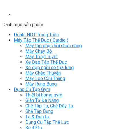
Danh mục sản phẩm
Deals HOT Trong Tuần
Máy Tập Thể Dục ( Cardio )
Máy tập phục hồi chức năng
Máy Chạy Bộ
Máy Trượt Tuyết
Xe Đạp Tập Thể Dục
Xe đạp ngồi có tựa lưng
Máy Chèo Thuyền
Máy Leo Cầu Thang
Máy Rung Bụng
Dụng Cụ Tập Gym
Thiết bị home gym
Giàn Tạ Đa Năng
Ghế Tập Tạ, Ghế Đẩy Tạ
Ghế Tập Bụng
Tạ & Đòn tạ
Dụng Cụ Tập Thể Lực
Kệ để tạ