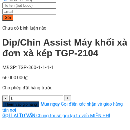
Gửi
Chưa có bình luận nào
Dip/Chin Assist Máy khối xà
đơn xà kép TGP-2104
Mã SP: TGP-360-1-1-1-1
66.000.000
₫
Cho phép đặt hàng trước
Số
lượng
Mua ngay
Gọi điện xác nhận và giao hàng
Thêm vào giỏ hàng
tận nơi
GỌI LẠI TƯ VẤN
Chúng tôi sẽ gọi lại tư vấn MIỄN PHÍ