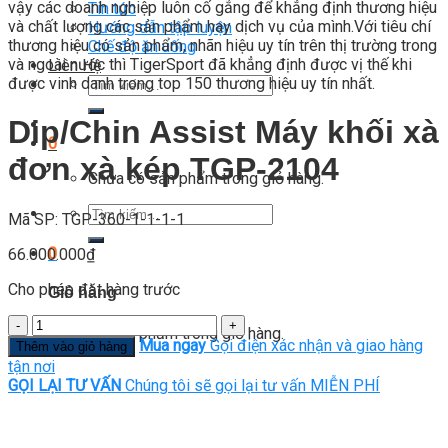
vậy các doanh nghiệp luôn cố gắng để khẳng định thương hiệu
Tin tức
và chất lượng các sản phẩm hay dịch vụ của mình.Với tiêu chí
Hướng dẫn tập luyện
thương hiệu có sản phẩm, nhãn hiệu uy tín trên thị trường trong
Chế độ ăn uống
và ngoài nước thì TigerSport đã khẳng định được vị thế khi
Liên Hệ
được vinh danh trong top 150 thương hiệu uy tín nhất.
Tìm
kiếm:
Dip/Chin Assist Máy khối xà
0
đơn xà kép TGP-2104
Chưa có sản phẩm trong giỏ hàng.
Tìm
Mã SP: TGP-360-1-1-1-1
kiếm:
0
66.000.000
₫
Cho phép đặt hàng trước
Giỏ hàng
Số
Chưa có sản phẩm trong giỏ hàng.
lượng
Mua ngay
Gọi điện xác nhận và giao hàng
Thêm vào giỏ hàng
tận nơi
GỌI LẠI TƯ VẤN
Chúng tôi sẽ gọi lại tư vấn MIỄN PHÍ