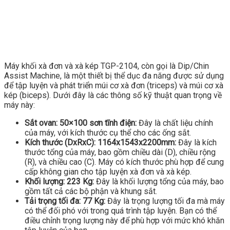
Máy khối xà đơn và xà kép TGP-2104, còn gọi là Dip/Chin
Assist Machine, là một thiết bị thể dục đa năng được sử dụng
để tập luyện và phát triển múi cơ xà đơn (triceps) và múi cơ xà
kép (biceps). Dưới đây là các thông số kỹ thuật quan trọng về
máy này:
Sắt ovan: 50×100 sơn tĩnh điện:
Đây là chất liệu chính
của máy, với kích thước cụ thể cho các ống sắt.
Kích thước (DxRxC): 1164x1543x2200mm:
Đây là kích
thước tổng của máy, bao gồm chiều dài (D), chiều rộng
(R), và chiều cao (C). Máy có kích thước phù hợp để cung
cấp không gian cho tập luyện xà đơn và xà kép.
Khối lượng: 223 Kg:
Đây là khối lượng tổng của máy, bao
gồm tất cả các bộ phận và khung sắt.
Tải trọng tối đa: 77 Kg:
Đây là trọng lượng tối đa mà máy
có thể đối phó với trong quá trình tập luyện. Bạn có thể
điều chỉnh trọng lượng này để phù hợp với mức khó khăn