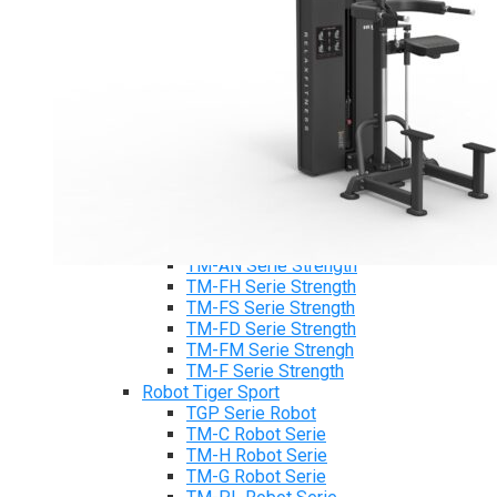
Xe đạp ngồi có tựa lưng Tiger Sport
Máy trượt tuyết Tiger Sport
Máy chèo thuyền Tiger Sport
Strength Tiger Sport
TGP Serie Strength
TGP 20 Serie Strength
TGS Serie Strength
TGF Serie Strength
TM Serie Strength
TM-FB Serie Strength
TM-FD Serie Strength
TM-C Serie Strength
TM-AN Serie Strength
TM-FH Serie Strength
TM-FS Serie Strength
TM-FD Serie Strength
TM-FM Serie Strengh
TM-F Serie Strength
Robot Tiger Sport
TGP Serie Robot
TM-C Robot Serie
TM-H Robot Serie
TM-G Robot Serie