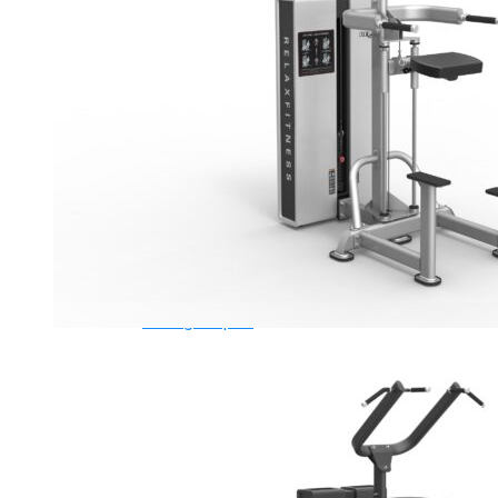
Ghế Tập Tạ
Dụng Cụ Tập Thể Lực
Tạ & Đòn tạ
Kệ để tạ
Thiết Bị Massage
Ghế Massage
Dụng cụ Massage
Spirit Serie
Cardio Spirit
Máy chạy bộ Spirit
Xe đạp tập Spirit
Xe đạp ngồi có tựa lưng Spirit
Máy trượt tuyết Spirit
Máy chèo thuyền Spirit
Máy tập phục hồi chức năng Spirit
Strength Spirit
SP3 Serie Strength Spirit
SP4 Serie Strength Spirit
Robot Spirit
Free weight Spirit
Tiger Sport Serie
Cardio Tiger Sport
Máy chạy bộ Tiger Sport
Xe đạp tập Tiger Sport