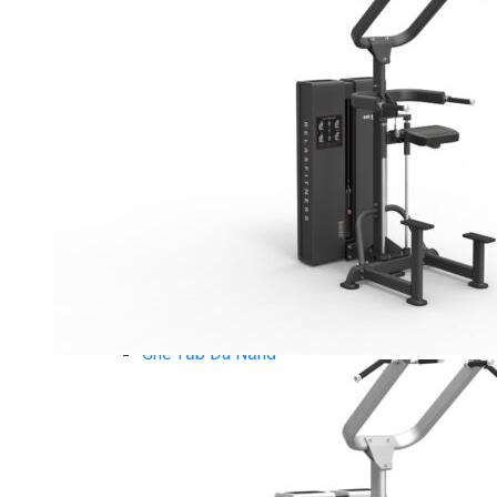
Giàn Tạ Đa Năng
Máy Chạy Bộ
Xe Đạp Tập Thể Dục
Máy Tập Thể Dục ( Cardio )
Máy Chạy Bộ
Xe Đạp Tập Thể Dục
Xe đạp ngồi có tựa lưng
Máy Trượt Tuyết
Máy Chèo Thuyền
Máy Leo Cầu Thang
Máy Rung Bụng
Máy tập phục hồi chức năng
Thiết Bị Phòng Gym chuyên dụng
Máy Khối Tập Với Cáp
Máy khối đa năng
Robot
Ghế Tập Đa Năng
Khung Tập Tạ Rời
Dàn Tập Thể Lực 360
Máy tập Home Gym
Dụng Cụ Tập Gym
Giàn Tạ Đa Năng
Ghế Tập Bụng