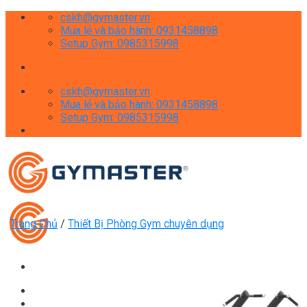
Skip
cskh@gymaster.vn
to
Mua lẻ và bảo hành: 0931458898
content
Setup Gym: 0985315998
cskh@gymaster.vn
Mua lẻ và bảo hành: 0931458898
Setup Gym: 0985315998
Trang Chủ
/
Thiết Bị Phòng Gym chuyên dụng
Giới thiệu
Shop