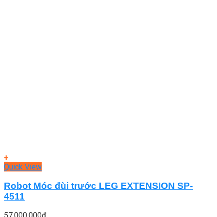
+
Quick View
Robot Móc đùi trước LEG EXTENSION SP-
4511
57.000.000
₫