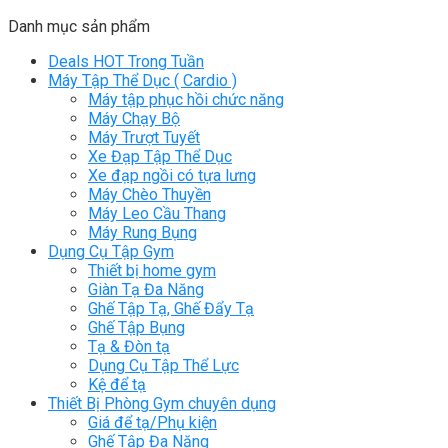
Danh mục sản phẩm
Deals HOT Trong Tuần
Máy Tập Thể Dục ( Cardio )
Máy tập phục hồi chức năng
Máy Chạy Bộ
Máy Trượt Tuyết
Xe Đạp Tập Thể Dục
Xe đạp ngồi có tựa lưng
Máy Chèo Thuyền
Máy Leo Cầu Thang
Máy Rung Bụng
Dụng Cụ Tập Gym
Thiết bị home gym
Giàn Tạ Đa Năng
Ghế Tập Tạ, Ghế Đẩy Tạ
Ghế Tập Bụng
Tạ & Đòn tạ
Dụng Cụ Tập Thể Lực
Kệ để tạ
Thiết Bị Phòng Gym chuyên dụng
Giá để tạ/Phụ kiện
Ghế Tập Đa Năng