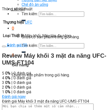
Chế độ ăn uống
Thông số kỹ thuật
Liên Hệ
Tìm kiếm:
Thương hiệu
UFC
0
Loại Thiết Bị
Máy khối, Máy tập đa năng
Chưa có sản phẩm trong giỏ hàng.
Đánh giá (0)
Tìm kiếm:
Review Máy khối 3 mặt đa năng UFC-
0
UMS-FT104
Giỏ hàng
5
0%
| 0 đánh giá
Chưa có sản phẩm trong giỏ hàng.
4
0%
| 0 đánh giá
3
0%
| 0 đánh giá
2
0%
| 0 đánh giá
1
0%
| 0 đánh giá
Đánh giá ngay
Đánh giá Máy khối 3 mặt đa năng UFC-UMS-FT104