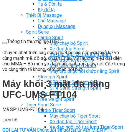
Tạ & Đòn tạ
Kệ để tạ
Thiết Bị Massage
Ghế Massage
Dụng cụ Massage
Spirit Serie
Cardio Spirit
Thông tin thương hiệu UFC
Máy chạy bộ Spirit
Xe đạp tập Spirit
Chuyên phát triển các dòng thiết bị cao cấp với thiết kế vô
Xe đạp ngồi có tựa lưng Spirit
cùng mạnh mẽ, đồ sộ, chuẩn Châu MỹThương hiệu đại diện
Máy trượt tuyết Spirit
cho MMA – Bộ môn võ danh tiếng phương tây, nét đặc trưng
Máy chèo thuyền Spirit
vô cùng tinh tế không kém phần nổi bật
Máy tập phục hồi chức năng Spirit
Strength Spirit
Máy khối 3 mặt đa năng
SP3 Serie Strength Spirit
SP4 Serie Strength Spirit
UFC-UMS-FT104
Robot Spirit
Free weight Spirit
Tiger Sport Serie
Mã SP: UMS-FT104
Cardio Tiger Sport
Máy chạy bộ Tiger Sport
Liên hệ
Xe đạp tập Tiger Sport
Xe đạp ngồi có tựa lưng Tiger Sport
GỌI LẠI TƯ VẤN
Chúng tôi sẽ gọi lại tư vấn MIỄN PHÍ