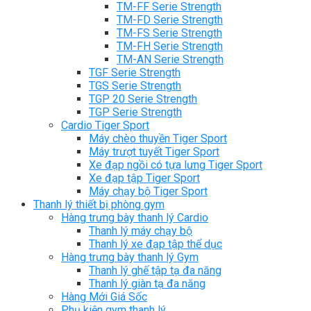
TM-FF Serie Strength
TM-FD Serie Strength
TM-FS Serie Strength
TM-FH Serie Strength
TM-AN Serie Strength
TGF Serie Strength
TGS Serie Strength
TGP 20 Serie Strength
TGP Serie Strength
Cardio Tiger Sport
Máy chèo thuyền Tiger Sport
Máy trượt tuyết Tiger Sport
Xe đạp ngồi có tựa lưng Tiger Sport
Xe đạp tập Tiger Sport
Máy chạy bộ Tiger Sport
Thanh lý thiết bị phòng gym
Hàng trưng bày thanh lý Cardio
Thanh lý máy chạy bộ
Thanh lý xe đạp tập thể dục
Hàng trưng bày thanh lý Gym
Thanh lý ghế tập tạ đa năng
Thanh lý giàn tạ đa năng
Hàng Mới Giá Sốc
Phụ kiện gym thanh lý