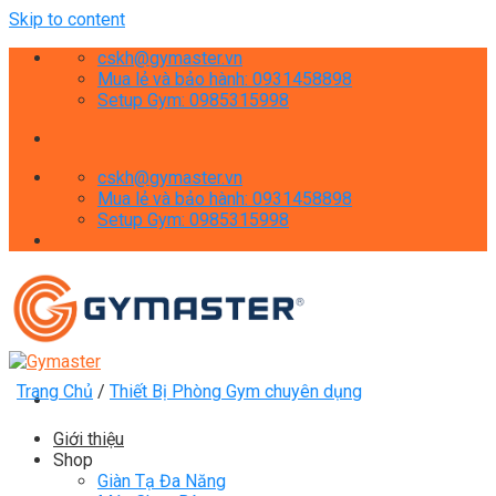
Skip to content
cskh@gymaster.vn
Mua lẻ và bảo hành: 0931458898
Setup Gym: 0985315998
cskh@gymaster.vn
Mua lẻ và bảo hành: 0931458898
Setup Gym: 0985315998
Trang Chủ
/
Thiết Bị Phòng Gym chuyên dụng
Giới thiệu
Shop
Giàn Tạ Đa Năng