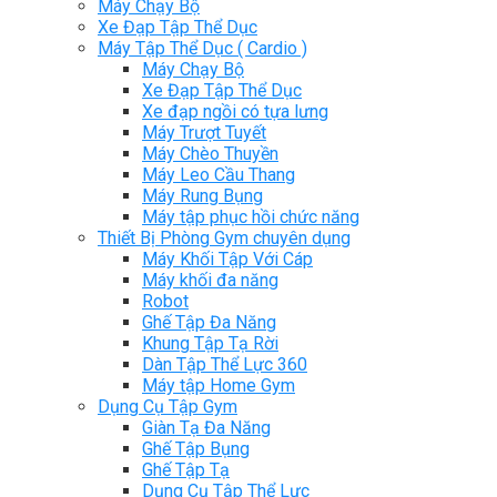
Máy Chạy Bộ
Xe Đạp Tập Thể Dục
Máy Tập Thể Dục ( Cardio )
Máy Chạy Bộ
Xe Đạp Tập Thể Dục
Xe đạp ngồi có tựa lưng
Máy Trượt Tuyết
Máy Chèo Thuyền
Máy Leo Cầu Thang
Máy Rung Bụng
Máy tập phục hồi chức năng
Thiết Bị Phòng Gym chuyên dụng
Máy Khối Tập Với Cáp
Máy khối đa năng
Robot
Ghế Tập Đa Năng
Khung Tập Tạ Rời
Dàn Tập Thể Lực 360
Máy tập Home Gym
Dụng Cụ Tập Gym
Giàn Tạ Đa Năng
Ghế Tập Bụng
Ghế Tập Tạ
Dụng Cụ Tập Thể Lực