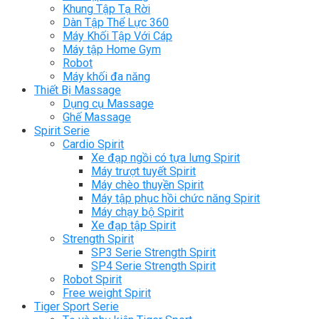
Khung Tập Tạ Rời
Dàn Tập Thể Lực 360
Máy Khối Tập Với Cáp
Máy tập Home Gym
Robot
Máy khối đa năng
Thiết Bị Massage
Dụng cụ Massage
Ghế Massage
Spirit Serie
Cardio Spirit
Xe đạp ngồi có tựa lưng Spirit
Máy trượt tuyết Spirit
Máy chèo thuyền Spirit
Máy tập phục hồi chức năng Spirit
Máy chạy bộ Spirit
Xe đạp tập Spirit
Strength Spirit
SP3 Serie Strength Spirit
SP4 Serie Strength Spirit
Robot Spirit
Free weight Spirit
Tiger Sport Serie