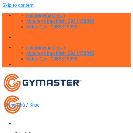
Skip to content
cskh@gymaster.vn
Mua lẻ và bảo hành: 0931458898
Setup Gym: 0985315998
cskh@gymaster.vn
Mua lẻ và bảo hành: 0931458898
Setup Gym: 0985315998
Trang Chủ
/
Khác