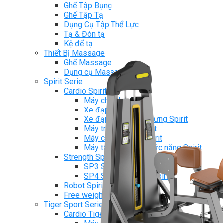
Ghế Tập Bụng
Ghế Tập Tạ
Dụng Cụ Tập Thể Lực
Tạ & Đòn tạ
Kệ để tạ
Thiết Bị Massage
Ghế Massage
Dụng cụ Massage
Spirit Serie
Cardio Spirit
Máy chạy bộ Spirit
Xe đạp tập Spirit
Xe đạp ngồi có tựa lưng Spirit
Máy trượt tuyết Spirit
Máy chèo thuyền Spirit
Máy tập phục hồi chức năng Spirit
Strength Spirit
SP3 Serie Strength Spirit
SP4 Serie Strength Spirit
Robot Spirit
Free weight Spirit
Tiger Sport Serie
Cardio Tiger Sport