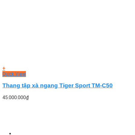
+
Quick View
Thang tập xà ngang Tiger Sport TM-C50
45.000.000
₫