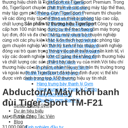
thương hiệu chính là TigerSport và TigerSport Premium. Trong
TM-G Robot Serie
đó, TigerSport chuyên phát triển về các dòng máy tập thể thao,
TM-PL Robot Serie
máy tập gym phổ thông. Còn TigerSport Premium thì chuyên
Free weight Tiger Sport
về các dòng máy tập thể thao và thiết bị phòng tập cao cấp,
TGP Serie Free Weight
chất lượng.
Sản phẩm từ thương hiệu TigerSport
Công ty cung
TGS Serie Free Weight
cấp hơn 100 mặt hàng dụng cụ thể thao bao gồm máy trọng
TGF Serie Free Weight
lực đơn, đôi và đa chức năng, máy chạy bộ chuyên nghiệp
TM Serie Free Weight
cùng với các phụ kiện khác luôn thích hợp với các phòng tập
TM-F Serie Free Weight
gym chuyên nghiệp.Với thời kỳ kinh tế hội nhập, doanh nghiệp
TM-FF Serie Free Weight
đóng vai trò quan trọng trong việc phát triển của nền kinh tế, vì
TM-AN Serie Free Weight
vậy các doanh nghiệp luôn cố gắng để khẳng định thương hiệu
TM-C Serie Free Weight
và chất lượng các sản phẩm hay dịch vụ của mình.Với tiêu chí
TM-360 Serie
thương hiệu có sản phẩm, nhãn hiệu uy tín trên thị trường trong
Tạ và phụ kiện Tiger Sport
và ngoài nước thì TigerSport đã khẳng định được vị thế khi
Thanh lý thiết bị phòng gym
được vinh danh trong top 150 thương hiệu uy tín nhất.
Hàng trưng bày thanh lý
Hàng trưng bày thanh lý Gym
Hàng trưng bày thanh lý Cardio
Abductor/A Máy khối banh
Hàng Mới Giá Sốc
Phụ kiện gym thanh lý
đùi Tiger Sport TM-F21
Setup Phòng Gym
Dự án tiêu biểu
Tuyển Cộng Tác Viên
Mã SP: TM-F21
Blog
31.000.000
₫
Kinh nghiệm đầu tư