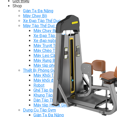
Giới thiệu
Shop
Giàn Tạ Đa Năng
Máy Chạy Bộ
Xe Đạp Tập Thể Dục
Máy Tập Thể Dục ( Cardio )
Máy Chạy Bộ
Xe Đạp Tập Thể Dục
Xe đạp ngồi có tựa lưng
Máy Trượt Tuyết
Máy Chèo Thuyền
Máy Leo Cầu Thang
Máy Rung Bụng
Máy tập phục hồi chức năng
Thiết Bị Phòng Gym chuyên dụng
Máy Khối Tập Với Cáp
Máy khối đa năng
Robot
Ghế Tập Đa Năng
Khung Tập Tạ Rời
Dàn Tập Thể Lực 360
Máy tập Home Gym
Dụng Cụ Tập Gym
Giàn Tạ Đa Năng