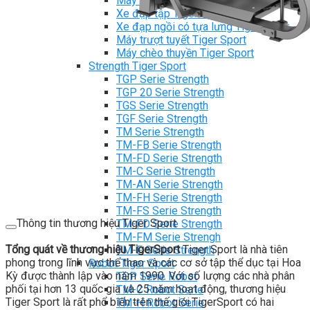
Máy chạy bộ Tiger Sport
Xe đạp tập Tiger Sport
Xe đạp ngồi có tựa lưng Tiger Sport
Máy trượt tuyết Tiger Sport
Máy chèo thuyền Tiger Sport
Strength Tiger Sport
TGP Serie Strength
TGP 20 Serie Strength
TGS Serie Strength
TGF Serie Strength
TM Serie Strength
TM-FB Serie Strength
TM-FD Serie Strength
TM-C Serie Strength
TM-AN Serie Strength
TM-FH Serie Strength
TM-FS Serie Strength
Thông tin thương hiệu Tiger Sport
TM-FD Serie Strength
TM-FM Serie Strengh
Tổng quát về thương hiệu TigerSport
Tiger Sport là nhà tiên
TM-F Serie Strength
phong trong lĩnh vực thể thao và các cơ sở tập thể dục tại Hoa
Robot Tiger Sport
Kỳ được thành lập vào năm 1990. Với số lượng các nhà phân
TGP Serie Robot
phối tại hơn 13 quốc gia và 25 năm hoạt động, thương hiệu
TM-C Robot Serie
Tiger Sport là rất phổ biến trên thế giới.TigerSport có hai
TM-H Robot Serie