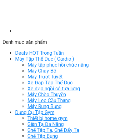
Danh mục sản phẩm
Deals HOT Trong Tuần
Máy Tập Thể Dục ( Cardio )
Máy tập phục hồi chức năng
Máy Chạy Bộ
Máy Trượt Tuyết
Xe Đạp Tập Thể Dục
Xe đạp ngồi có tựa lưng
Máy Chèo Thuyền
Máy Leo Cầu Thang
Máy Rung Bụng
Dụng Cụ Tập Gym
Thiết bị home gym
Giàn Tạ Đa Năng
Ghế Tập Tạ, Ghế Đẩy Tạ
Ghế Tập Bụng