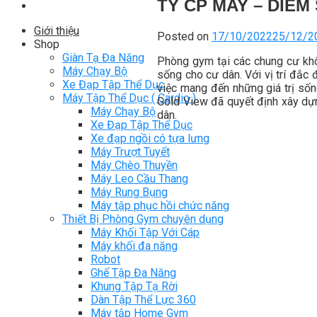
TY CP MAY – DIÊM
Giới thiệu
Posted on
17/10/2022
25/12/2
Shop
Giàn Tạ Đa Năng
Phòng gym tại các chung cư khôn
Máy Chạy Bộ
sống cho cư dân. Với vị trí đắc
Xe Đạp Tập Thể Dục
việc mang đến những giá trị số
Máy Tập Thể Dục ( Cardio )
Gold View đã quyết định xây dựn
Máy Chạy Bộ
dân.
Xe Đạp Tập Thể Dục
Xe đạp ngồi có tựa lưng
Máy Trượt Tuyết
Máy Chèo Thuyền
Máy Leo Cầu Thang
Máy Rung Bụng
Máy tập phục hồi chức năng
Thiết Bị Phòng Gym chuyên dụng
Máy Khối Tập Với Cáp
Máy khối đa năng
Robot
Ghế Tập Đa Năng
Khung Tập Tạ Rời
Dàn Tập Thể Lực 360
Máy tập Home Gym