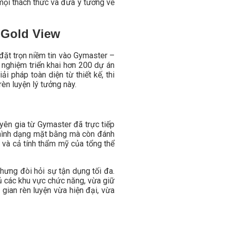
mọi thách thức và đưa ý tưởng về
e Gold View
đặt trọn niềm tin vào Gymaster –
 nghiệm triển khai hơn 200 dự án
 pháp toàn diện từ thiết kế, thi
èn luyện lý tưởng này.
ên gia từ Gymaster đã trực tiếp
 hình dạng mặt bằng mà còn đánh
n và cả tính thẩm mỹ của tổng thể
nhưng đòi hỏi sự tận dụng tối đa.
ủ các khu vực chức năng, vừa giữ
gian rèn luyện vừa hiện đại, vừa