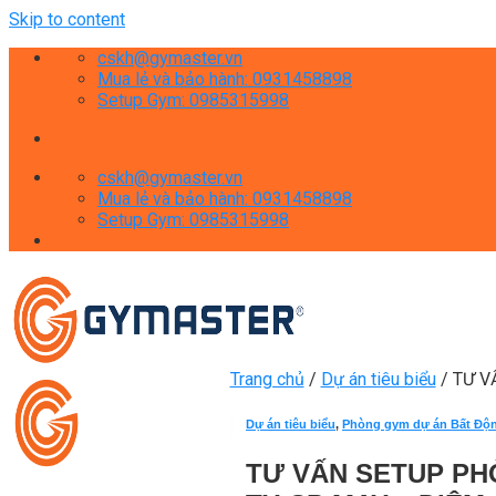
Skip to content
cskh@gymaster.vn
Mua lẻ và bảo hành: 0931458898
Setup Gym: 0985315998
cskh@gymaster.vn
Mua lẻ và bảo hành: 0931458898
Setup Gym: 0985315998
Trang chủ
/
Dự án tiêu biểu
/
TƯ V
Dự án tiêu biểu
,
Phòng gym dự án Bất Độ
TƯ VẤN SETUP PH