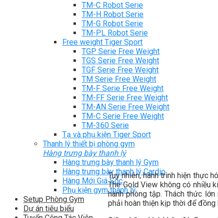
TM-C Robot Serie
TM-H Robot Serie
TM-G Robot Serie
TM-PL Robot Serie
Free weight Tiger Sport
TGP Serie Free Weight
TGS Serie Free Weight
TGF Serie Free Weight
TM Serie Free Weight
TM-F Serie Free Weight
TM-FF Serie Free Weight
TM-AN Serie Free Weight
TM-C Serie Free Weight
TM-360 Serie
Tạ và phụ kiện Tiger Sport
Thanh lý thiết bị phòng gym
Hàng trưng bày thanh lý
Hàng trưng bày thanh lý Gym
Hàng trưng bày thanh lý Cardio
Tuy nhiên, hành trình hiện thực 
Hàng Mới Giá Sốc
The Gold View không có nhiều kin
Phụ kiện gym thanh lý
hành phòng tập. Thách thức lớn
Setup Phòng Gym
phải hoàn thiện kịp thời để đồng
Dự án tiêu biểu
Tuyển Cộng Tác Viên