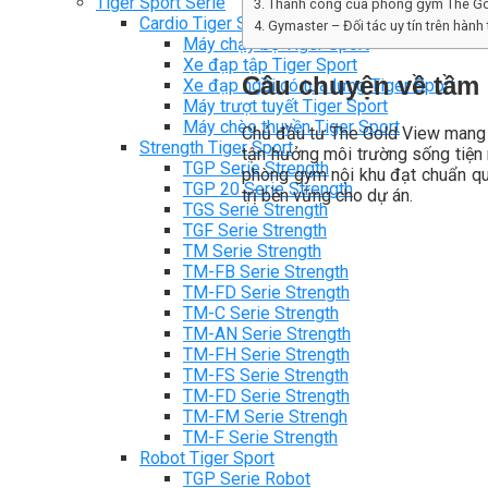
Tiger Sport Serie
Thành công của phòng gym The Gold
Cardio Tiger Sport
Gymaster – Đối tác uy tín trên hành
Máy chạy bộ Tiger Sport
Xe đạp tập Tiger Sport
Câu chuyện về tầm
Xe đạp ngồi có tựa lưng Tiger Sport
Máy trượt tuyết Tiger Sport
Máy chèo thuyền Tiger Sport
Chủ đầu tư The Gold View mang t
Strength Tiger Sport
tận hưởng môi trường sống tiện
TGP Serie Strength
phòng gym nội khu đạt chuẩn quố
TGP 20 Serie Strength
trị bền vững cho dự án.
TGS Serie Strength
TGF Serie Strength
TM Serie Strength
TM-FB Serie Strength
TM-FD Serie Strength
TM-C Serie Strength
TM-AN Serie Strength
TM-FH Serie Strength
TM-FS Serie Strength
TM-FD Serie Strength
TM-FM Serie Strengh
TM-F Serie Strength
Robot Tiger Sport
TGP Serie Robot