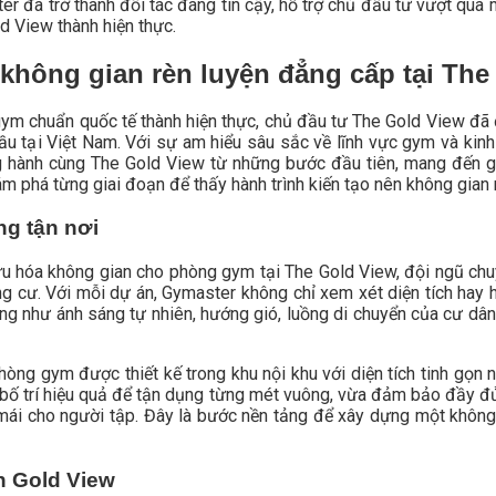
r đã trở thành đối tác đáng tin cậy, hỗ trợ chủ đầu tư vượt qua 
 View thành hiện thực.
 không gian rèn luyện đẳng cấp tại Th
ym chuẩn quốc tế thành hiện thực, chủ đầu tư The Gold View đã 
 tại Việt Nam. Với sự am hiểu sâu sắc về lĩnh vực gym và kinh
hành cùng The Gold View từ những bước đầu tiên, mang đến giải
 phá từng giai đoạn để thấy hành trình kiến tạo nên không gian r
ng tận nơi
u hóa không gian cho phòng gym tại The Gold View, đội ngũ chuy
ng cư. Với mỗi dự án, Gymaster không chỉ xem xét diện tích hay
ọng như ánh sáng tự nhiên, hướng gió, luồng di chuyển của cư dâ
òng gym được thiết kế trong khu nội khu với diện tích tinh gọn 
 bố trí hiệu quả để tận dụng từng mét vuông, vừa đảm bảo đầy đ
ái cho người tập. Đây là bước nền tảng để xây dựng một không 
n Gold View