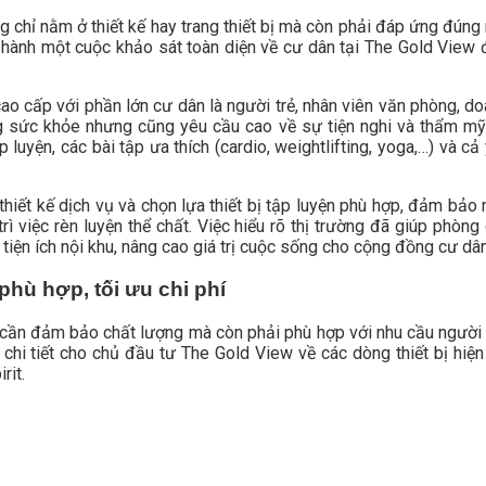
chỉ nằm ở thiết kế hay trang thiết bị mà còn phải đáp ứng đúng
 hành một cuộc khảo sát toàn diện về cư dân tại The Gold View 
o cấp với phần lớn cư dân là người trẻ, nhân viên văn phòng, do
ng sức khỏe nhưng cũng yêu cầu cao về sự tiện nghi và thẩm mỹ
 luyện, các bài tập ưa thích (cardio, weightlifting, yoga,…) và c
thiết kế dịch vụ và chọn lựa thiết bị tập luyện phù hợp, đảm bả
rì việc rèn luyện thể chất. Việc hiểu rõ thị trường đã giúp phòn
 tiện ích nội khu, nâng cao giá trị cuộc sống cho cộng đồng cư dân
 phù hợp, tối ưu chi phí
 cần đảm bảo chất lượng mà còn phải phù hợp với nhu cầu người 
 chi tiết cho chủ đầu tư The Gold View về các dòng thiết bị hiện
rit.