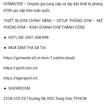
GYMASTER – Chuyên gia cung cấp và lắp đặt thiết bị phòng
GYM cao cấp trên toàn quốc
THIẾT BỊ GYM CHÍNH HÃNG – SETUP PHÒNG GYM – MỞ
PHÒNG GYM – KINH DOANH GYM THÀNH CÔNG
► HOTLINE: 0931 458 898
► MUA SẮM THẢ GA TẠI:
https://gymaster.s3.vn-hcm-1.vietnix.cloud/
https://spirit.com.vn/
https://tigersport.vn/
► SHOWROOM
233A-235-237 Đường 9A, KDC Trung Sơn, TP.HCM