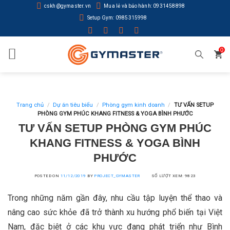
Skip
cskh@gymaster.vn
Mua lẻ và bảo hành: 0931458898
to
Setup Gym: 0985315998
content
0
Trang chủ
/
Dự án tiêu biểu
/
Phòng gym kinh doanh
/
TƯ VẤN SETUP
PHÒNG GYM PHÚC KHANG FITNESS & YOGA BÌNH PHƯỚC
TƯ VẤN SETUP PHÒNG GYM PHÚC
KHANG FITNESS & YOGA BÌNH
PHƯỚC
POSTED ON
11/12/2019
BY
PROJECT_GYMASTER
SỐ LƯỢT XEM: 9823
Trong những năm gần đây, nhu cầu tập luyện thể thao và
nâng cao sức khỏe đã trở thành xu hướng phổ biến tại Việt
Nam, đặc biệt ở các khu vực đang phát triển như Bình