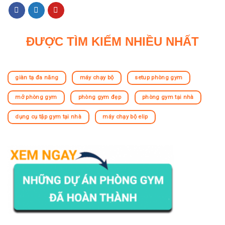
ĐƯỢC TÌM KIẾM NHIỀU NHẤT
giàn tạ đa năng
máy chạy bộ
setup phòng gym
mở phòng gym
phòng gym đẹp
phòng gym tại nhà
dụng cụ tập gym tại nhà
máy chạy bộ elip