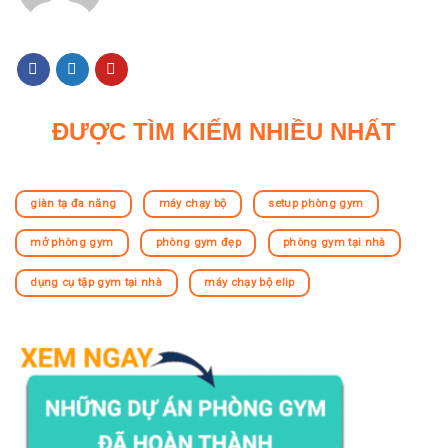
ĐƯỢC TÌM KIẾM NHIỀU NHẤT
giàn tạ đa năng
máy chạy bộ
setup phòng gym
mở phòng gym
phòng gym đẹp
phòng gym tại nhà
dụng cụ tập gym tại nhà
máy chạy bộ elip