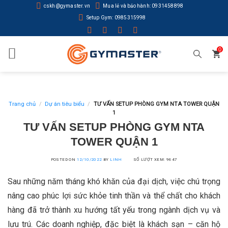
Skip
cskh@gymaster.vn
Mua lẻ và bảo hành: 0931458898
to
Setup Gym: 0985315998
content
0
Trang chủ
/
Dự án tiêu biểu
/
TƯ VẤN SETUP PHÒNG GYM NTA TOWER QUẬN
1
TƯ VẤN SETUP PHÒNG GYM NTA
TOWER QUẬN 1
POSTED ON
12/10/2022
BY
LINH
SỐ LƯỢT XEM: 9647
Sau những năm tháng khó khăn của đại dịch, việc chú trọng
nâng cao phúc lợi sức khỏe tinh thần và thể chất cho khách
hàng đã trở thành xu hướng tất yếu trong ngành dịch vụ và
lưu trú. Các doanh nghiệp, đặc biệt là khách sạn – căn hộ