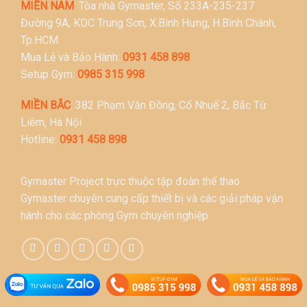
MIỀN NAM
: Tòa nhà Gymaster, Số 233A-235-237
Đường 9A, KDC Trung Sơn, X.Bình Hưng, H.Bình Chánh,
Tp.HCM
Mua Lẻ và Bảo Hành:
0931 458 898
Setup Gym:
0985 315 998
MIỀN BẮC
: 382 Phạm Văn Đồng, Cổ Nhuế 2, Bắc Từ
Liêm, Hà Nội
Hotline:
0931 458 898
Gymaster Project trực thuộc tập đoàn thể thao
Gymaster chuyên cung cấp thiết bị và các giải pháp vận
hành cho các phòng Gym chuyên nghiệp.
Chính sách