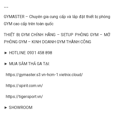
__
GYMASTER – Chuyên gia cung cấp và lắp đặt thiết bị phòng
GYM cao cấp trên toàn quốc
THIẾT BỊ GYM CHÍNH HÃNG – SETUP PHÒNG GYM – MỞ
PHÒNG GYM – KINH DOANH GYM THÀNH CÔNG
► HOTLINE: 0931 458 898
► MUA SẮM THẢ GA TẠI:
https://gymaster.s3.vn-hcm-1.vietnix.cloud/
https://spirit.com.vn/
https://tigersport.vn/
► SHOWROOM