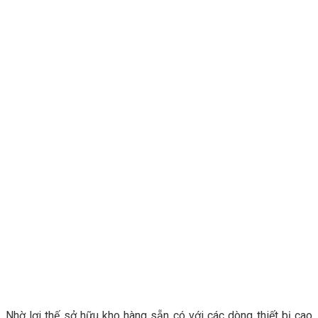
Nhờ lợi thế sở hữu kho hàng sẵn có với các dòng thiết bị cao