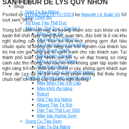
SẠN FLEUR DE LYS QUY NHƠN
Giới thiệu
Shop
Giàn Tạ Đa Năng
Posted on
01/04/2022
13/12/2024
by
Nguyễn Lê Xuân Vũ
Số
Máy Chạy Bộ
lượt xem: 9913
Xe Đạp Tập Thể Dục
Máy Tập Thể Dục ( Cardio )
Trong bối cảnh hiện nay, xu hướng chăm sóc sức khỏe và rèn
Máy Chạy Bộ
luyện thể chất ngày càng được quan tâm, đặc biệt là ở các khu
Xe Đạp Tập Thể Dục
nghỉ dưỡng cao cấp. Việc sở hữu một phòng gym đạt tiêu
Xe đạp ngồi có tựa lưng
chuẩn quốc tế không chỉ nâng cao trải nghiệm của khách lưu
Máy Trượt Tuyết
trú mà còn gia tăng giá trị cạnh tranh cho các khách sạn. Tại
Máy Chèo Thuyền
thành phố biển Quy Nhơn, nơi hội tụ vẻ đẹp hoang sơ cùng
Máy Leo Cầu Thang
cảnh sắc thơ mộng, nhu cầu về một không gian tập luyện tiện
Máy Rung Bụng
nghi càng trở nên thiết yếu. Chính vì vậy, phòng gym khách sạn
Máy tập phục hồi chức năng
Fleur de Lys đã ra đời như một phần không thể thiếu trong
Thiết Bị Phòng Gym chuyên dụng
chuỗi tiện ích đẳng cấp của khu nghỉ dưỡng.
Máy Khối Tập Với Cáp
Máy khối đa năng
Robot
Ghế Tập Đa Năng
Khung Tập Tạ Rời
Dàn Tập Thể Lực 360
Máy tập Home Gym
Dụng Cụ Tập Gym
Giàn Tạ Đa Năng