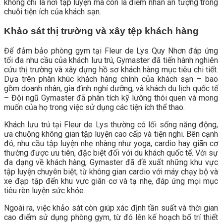
không chỉ là nơi tập luyện mà còn là điểm nhấn ấn tượng trong
chuỗi tiện ích của khách sạn.
Khảo sát thị trường và xây tệp khách hàng
Để đảm bảo phòng gym tại Fleur de Lys Quy Nhơn đáp ứng
tối đa nhu cầu của khách lưu trú, Gymaster đã tiến hành nghiên
cứu thị trường và xây dựng hồ sơ khách hàng mục tiêu chi tiết.
Dựa trên phân khúc khách hàng chính của khách sạn – bao
gồm doanh nhân, gia đình nghỉ dưỡng, và khách du lịch quốc tế
– Đội ngũ Gymaster đã phân tích kỹ lưỡng thói quen và mong
muốn của họ trong việc sử dụng các tiện ích thể thao.
Khách lưu trú tại Fleur de Lys thường có lối sống năng động,
ưa chuộng không gian tập luyện cao cấp và tiện nghi. Bên cạnh
đó, nhu cầu tập luyện nhẹ nhàng như yoga, cardio hay giãn cơ
thường được ưu tiên, đặc biệt đối với du khách quốc tế. Với sự
đa dạng về khách hàng, Gymaster đã đề xuất những khu vực
tập luyện chuyên biệt, từ không gian cardio với máy chạy bộ và
xe đạp tập đến khu vực giãn cơ và tạ nhẹ, đáp ứng mọi mục
tiêu rèn luyện sức khỏe.
Ngoài ra, việc khảo sát còn giúp xác định tần suất và thời gian
cao điểm sử dụng phòng gym, từ đó lên kế hoạch bố trí thiết