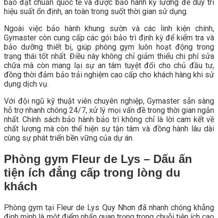
bảo đạt chuẩn quốc tế và được bảo hành kỹ lưỡng để duy trì
hiệu suất ổn định, an toàn trong suốt thời gian sử dụng.
Ngoài việc bảo hành khung sườn và các linh kiện chính,
Gymaster còn cung cấp các gói bảo trì định kỳ để kiểm tra và
bảo dưỡng thiết bị, giúp phòng gym luôn hoạt động trong
trạng thái tốt nhất. Điều này không chỉ giảm thiểu chi phí sửa
chữa mà còn mang lại sự an tâm tuyệt đối cho chủ đầu tư,
đồng thời đảm bảo trải nghiệm cao cấp cho khách hàng khi sử
dụng dịch vụ.
Với đội ngũ kỹ thuật viên chuyên nghiệp, Gymaster sẵn sàng
hỗ trợ nhanh chóng 24/7, xử lý mọi vấn đề trong thời gian ngắn
nhất. Chính sách bảo hành bảo trì không chỉ là lời cam kết về
chất lượng mà còn thể hiện sự tận tâm và đồng hành lâu dài
cùng sự phát triển bền vững của dự án.
Phòng gym Fleur de Lys – Dấu ấn
tiện ích đẳng cấp trong lòng du
khách
Phòng gym tại Fleur de Lys Quy Nhơn đã nhanh chóng khẳng
định mình là một điểm nhấn quan trọng trong chuỗi tiện ích cao