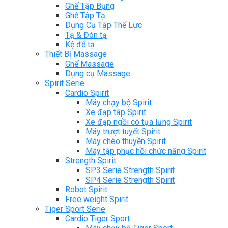
Ghế Tập Bụng
Ghế Tập Tạ
Dụng Cụ Tập Thể Lực
Tạ & Đòn tạ
Kệ để tạ
Thiết Bị Massage
Ghế Massage
Dụng cụ Massage
Spirit Serie
Cardio Spirit
Máy chạy bộ Spirit
Xe đạp tập Spirit
Xe đạp ngồi có tựa lưng Spirit
Máy trượt tuyết Spirit
Máy chèo thuyền Spirit
Máy tập phục hồi chức năng Spirit
Strength Spirit
SP3 Serie Strength Spirit
SP4 Serie Strength Spirit
Robot Spirit
Free weight Spirit
Tiger Sport Serie
Cardio Tiger Sport