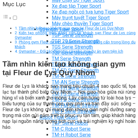
Máy chạy bộ Tiger Sport
Mục Lục
Xe đạp tập Tiger Sport
Xe đạp ngồi có tựa lưng Tiger Sport
Máy trượt tuyết Tiger Sport
Máy chèo thuyền Tiger Sport
Tầm nhìn kiến tạo không gian gym tại Fleur de Lys Quy Nhơn
Strength Tiger Sport
Kiến tạo phòng gym đẳng cấp tại khách sạn Fleur de Lys cùng
TGP Serie Strength
Gymaster
TGP 20 Serie Strength
Phòng gym Fleur de Lys – Dấu ấn tiện ích đẳng cấp trong lòng du
TGS Serie Strength
khách
Gymaster – Đối tác đáng tin cậy cho mọi dự án gym tiện ích
TGF Serie Strength
TM Serie Strength
Tầm nhìn kiến tạo không gian gym
TM-FB Serie Strength
TM-FD Serie Strength
tại Fleur de Lys Quy Nhơn
TM-C Serie Strength
TM-AN Serie Strength
Fleur de Lys là khách sạn mang tiêu chuẩn 4 sao quốc tế, tọa
TM-FH Serie Strength
lạc tại thành phố biển Quy Nhơn – Nơi giao hòa giữa núi rừng
TM-FS Serie Strength
hùng vĩ và biển xanh thơ mộng. Lấy cảm hứng từ loài hoa lys –
TM-FD Serie Strength
biểu tượng của sự thanh cao, quý phái và tràn đầy sức sống –
TM-FM Serie Strengh
Fleur de Lys không chỉ mang đến không gian nghỉ dưỡng sang
TM-F Serie Strength
trọng mà còn gửi gắm triết lý phục vụ tận tâm, giúp khách hàng
Robot Tiger Sport
nạp lại nguồn năng lượng tích cực và trải nghiệm kỳ nghỉ hoàn
TGP Serie Robot
hảo.
TM-C Robot Serie
TM-H Robot Serie