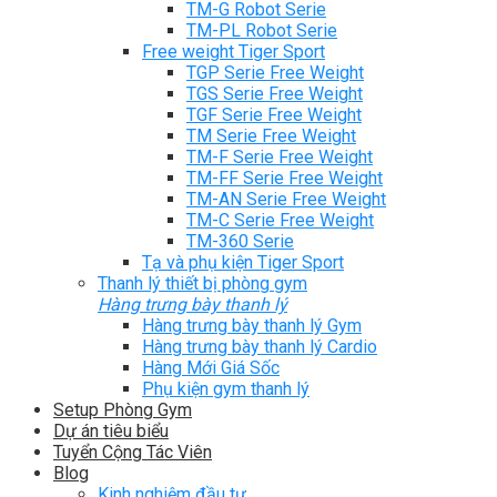
TM-G Robot Serie
TM-PL Robot Serie
Free weight Tiger Sport
TGP Serie Free Weight
TGS Serie Free Weight
TGF Serie Free Weight
TM Serie Free Weight
TM-F Serie Free Weight
TM-FF Serie Free Weight
TM-AN Serie Free Weight
TM-C Serie Free Weight
TM-360 Serie
Tạ và phụ kiện Tiger Sport
Thanh lý thiết bị phòng gym
Hàng trưng bày thanh lý
Hàng trưng bày thanh lý Gym
Hàng trưng bày thanh lý Cardio
Hàng Mới Giá Sốc
Phụ kiện gym thanh lý
Setup Phòng Gym
Dự án tiêu biểu
Tuyển Cộng Tác Viên
Blog
Kinh nghiệm đầu tư