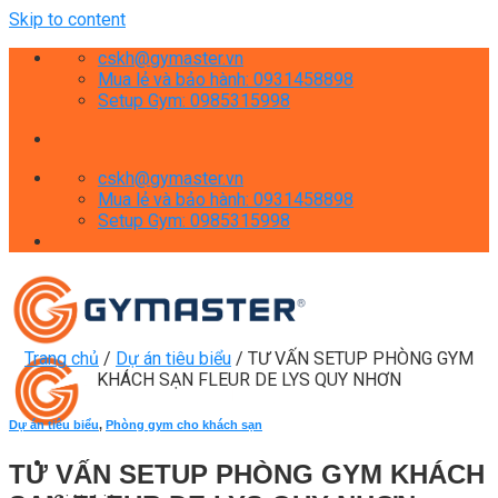
Skip to content
cskh@gymaster.vn
Mua lẻ và bảo hành: 0931458898
Setup Gym: 0985315998
cskh@gymaster.vn
Mua lẻ và bảo hành: 0931458898
Setup Gym: 0985315998
Trang chủ
/
Dự án tiêu biểu
/
TƯ VẤN SETUP PHÒNG GYM
KHÁCH SẠN FLEUR DE LYS QUY NHƠN
Dự án tiêu biểu
,
Phòng gym cho khách sạn
TƯ VẤN SETUP PHÒNG GYM KHÁCH