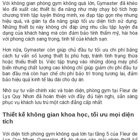
Với không gian phòng gym không quá lớn, Gymaster đã khéo
léo đề xuất các thiết bị đa năng như máy chạy bộ tích hợp
chương trình tập luyện thông minh, xe đạp tập gọn nhẹ nhưng
hiệu quả, và giàn tạ đa năng giúp tối ưu diện tích sử dụng.
Những thiết bị này không chỉ đáp ứng nhu cầu tập luyện đa
dạng của khách hàng mà còn đảm bảo tính thẩm mỹ, hài hòa
với phong cách sang trọng, tinh tế của khách sạn.
Hơn nữa, Gymaster còn giúp chủ đầu tư tối ưu chi phí bằng
cách tư vấn số lượng thiết bị phù hợp, tránh tình trạng thừa
hoặc thiếu thiết bị. Việc tập trung vào những dòng máy phổ
biến nhưng chất lượng cao không chỉ giúp giảm chi phí đầu tư
ban đầu mà còn hạn chế chi phí bảo trì trong tương lai, đảm
bảo hiệu quả kinh tế lâu dài cho dự án.
Nhờ sự tư vấn chính xác và toàn diện, phòng gym tại Fleur de
Lys Quy Nhơn đã hoàn thiện với đầy đủ tiện nghi, sẵn sàng
phục vụ khách lưu trú một cách đẳng cấp nhất.
Thiết kế không gian khoa học, tối ưu mọi diện
tích
Với diện tích phòng gym không quá lớn tại tầng 5 của Fleur de
Lys Quy Nhơn, Gymaster đã áp dụng các giải pháp thiết kế