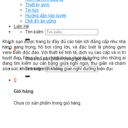
Thiết bị gym
Tin tức
Hướng dẫn tập luyện
Chế độ ăn uống
Liên Hệ
Tìm kiếm:
Khách sạn được trang bị đầy đủ các tiện ích đẳng cấp như nhà
hàng sang trọng, hồ bơi rộng lớn, và đặc biệt là phòng gym
0
view biển độc đáo. Với thiết kế tinh tế, dịch vụ cao cấp và vị trí
tuyệt đẹp, Fleur de Lys chính là lựa chọn lý tưởng cho những ai
Chưa có sản phẩm trong giỏ hàng.
đang tìm kiếm sự cân bằng giữa nghỉ ngơi, thư giãn và chăm
Tìm kiếm:
sóc sức khỏe trong một không gian nghỉ dưỡng hiện đại.
0
Giỏ hàng
Chưa có sản phẩm trong giỏ hàng.