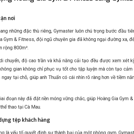
ận nơi
ang những đặc thù riêng, Gymaster luôn chú trọng bước đầu tiên
ia Gym & Fitness, đội ngũ chuyên gia đã không ngại đường xa, đ
an rộng 800m².
 di chuyển, độ cao trần và khả năng cải tạo đều được xem xét k
hông gian không chỉ phục vụ tốt cho tập luyện mà còn tạo cảm 
n ngay tại chỗ, giúp anh Thuấn có cái nhìn rõ ràng hơn về tiềm n
 giai đoạn này đã đặt nền móng vững chắc, giúp Hoàng Gia Gym &
thể thao tại Cà Mau.
 dựng tệp khách hàng
àng là yếu tố quyết định sự thành bại của một phòng gym, Gymast