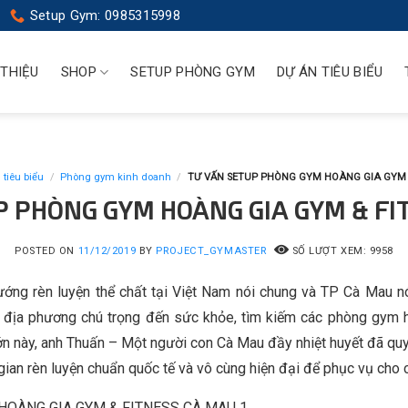
Setup Gym: 0985315998
 THIỆU
SHOP
SETUP PHÒNG GYM
DỰ ÁN TIÊU BIỂU
 tiêu biểu
/
Phòng gym kinh doanh
/
TƯ VẤN SETUP PHÒNG GYM HOÀNG GIA GYM 
P PHÒNG GYM HOÀNG GIA GYM & FI
POSTED ON
11/12/2019
BY
PROJECT_GYMASTER
SỐ LƯỢT XEM: 9958
ớng rèn luyện thể chất tại Việt Nam nói chung và TP Cà Mau nói
 địa phương chú trọng đến sức khỏe, tìm kiếm các phòng gym 
lớn này, anh Thuấn – Một người con Cà Mau đầy nhiệt huyết đã qu
ian rèn luyện chuẩn quốc tế và vô cùng hiện đại để phục vụ cho 