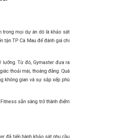
 trong mọi dự án dó là khảo sát
ến tận TP Cà Mau để đánh giá chi
ỹ lưỡng. Từ đó, Gymaster đưa ra
giác thoải mái, thoáng đãng. Quá
ăng không gian và sự sắp xếp phù
 Fitness sẵn sàng trở thành điểm
er đã tiến hành khảo sát nhu cầu