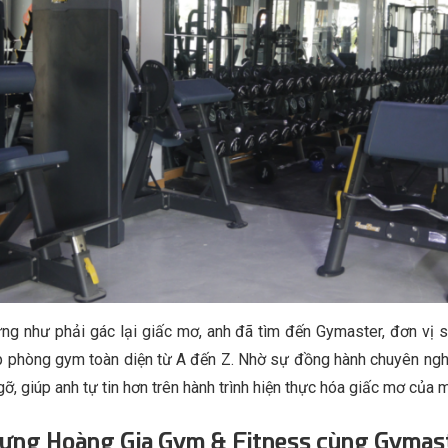
ừng như phải gác lại giấc mơ, anh đã tìm đến Gymaster, đơn vị 
p phòng gym toàn diện từ A đến Z. Nhờ sự đồng hành chuyên nghi
, giúp anh tự tin hơn trên hành trình hiện thực hóa giấc mơ của m
dựng Hoàng Gia Gym & Fitness cùng Gymas