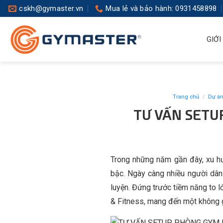
Skip
cskh@gymaster.vn
Mua lẻ và bảo hành: 0931458898
to
content
GIỚI
Trang chủ
/
Dự án
TƯ VẤN SETU
Trong những năm gần đây, xu hư
bậc. Ngày càng nhiều người dân
luyện. Đứng trước tiềm năng to 
& Fitness, mang đến một không g