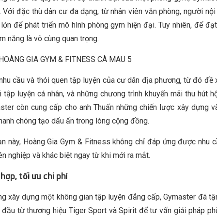
 Với đặc thù dân cư đa dạng, từ nhân viên văn phòng, người nội t
lớn để phát triển mô hình phòng gym hiện đại. Tuy nhiên, để đạt 
m năng là vô cùng quan trọng.
hu cầu và thói quen tập luyện của cư dân địa phương, từ đó đề 
ói tập luyện cá nhân, và những chương trình khuyến mãi thu hút h
aster còn cung cấp cho anh Thuấn những chiến lược xây dựng và 
hanh chóng tạo dấu ấn trong lòng cộng đồng.
oạn này, Hoàng Gia Gym & Fitness không chỉ đáp ứng được nhu c
 nghiệp và khác biệt ngay từ khi mới ra mắt.
hợp, tối ưu chi phí
ng xây dựng một không gian tập luyện đẳng cấp, Gymaster đã tận 
 đầu từ thương hiệu Tiger Sport và Spirit để tư vấn giải pháp 