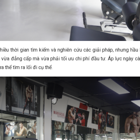
hiều thời gian tìm kiếm và nghiên cứu các giải pháp, nhưng hầ
ừa đẳng cấp mà vừa phải tối ưu chi phí đầu tư. Áp lực ngày càn
 thể tìm ra lối đi cụ thể.