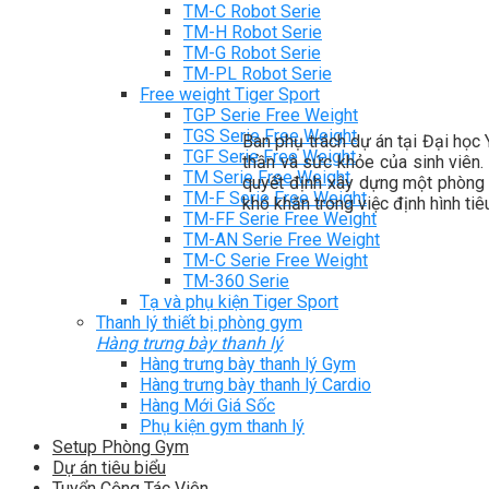
TM-C Robot Serie
TM-H Robot Serie
TM-G Robot Serie
TM-PL Robot Serie
Free weight Tiger Sport
TGP Serie Free Weight
TGS Serie Free Weight
Ban phụ trách dự án tại Đại học 
TGF Serie Free Weight
thần và sức khỏe của sinh viên.
TM Serie Free Weight
quyết định xây dựng một phòng g
TM-F Serie Free Weight
khó khăn trong việc định hình tiêu
TM-FF Serie Free Weight
TM-AN Serie Free Weight
TM-C Serie Free Weight
TM-360 Serie
Tạ và phụ kiện Tiger Sport
Thanh lý thiết bị phòng gym
Hàng trưng bày thanh lý
Hàng trưng bày thanh lý Gym
Hàng trưng bày thanh lý Cardio
Hàng Mới Giá Sốc
Phụ kiện gym thanh lý
Setup Phòng Gym
Dự án tiêu biểu
Tuyển Cộng Tác Viên