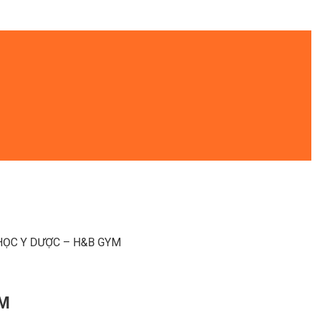
HỌC Y DƯỢC – H&B GYM
M