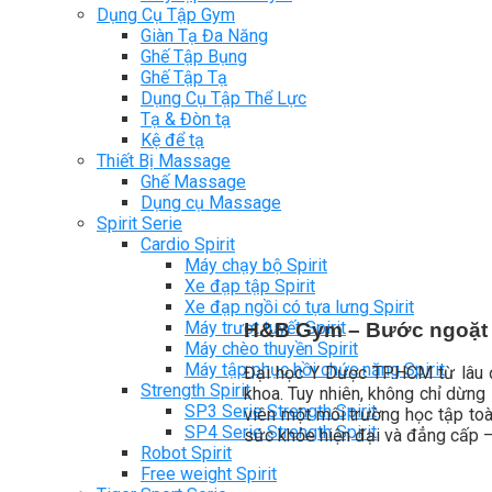
Dụng Cụ Tập Gym
Giàn Tạ Đa Năng
Ghế Tập Bụng
Ghế Tập Tạ
Dụng Cụ Tập Thể Lực
Tạ & Đòn tạ
Kệ để tạ
Thiết Bị Massage
Ghế Massage
Dụng cụ Massage
Spirit Serie
Cardio Spirit
Máy chạy bộ Spirit
Xe đạp tập Spirit
Xe đạp ngồi có tựa lưng Spirit
Máy trượt tuyết Spirit
H&B Gym – Bước ngoặt 
Máy chèo thuyền Spirit
Máy tập phục hồi chức năng Spirit
Đại học Y Dược TP.HCM từ lâu đ
Strength Spirit
khoa. Tuy nhiên, không chỉ dừng
SP3 Serie Strength Spirit
viên một môi trường học tập toà
SP4 Serie Strength Spirit
sức khỏe hiện đại và đẳng cấp –
Robot Spirit
Free weight Spirit