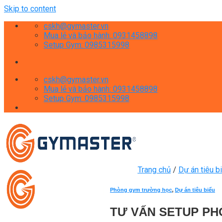
Skip to content
cskh@gymaster.vn
Mua lẻ và bảo hành: 0931458898
Setup Gym: 0985315998
cskh@gymaster.vn
Mua lẻ và bảo hành: 0931458898
Setup Gym: 0985315998
Trang chủ
/
Dự án tiêu b
Phòng gym trường học
,
Dự án tiêu biểu
TƯ VẤN SETUP PH