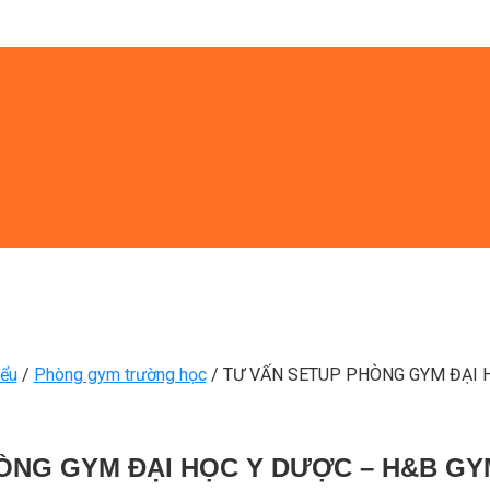
iểu
/
Phòng gym trường học
/
TƯ VẤN SETUP PHÒNG GYM ĐẠI 
ÒNG GYM ĐẠI HỌC Y DƯỢC – H&B GY