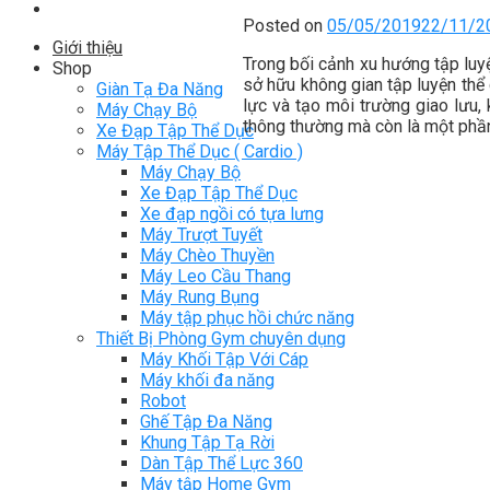
Posted on
05/05/2019
22/11/2
Giới thiệu
Trong bối cảnh xu hướng tập luy
Shop
sở hữu không gian tập luyện thể 
Giàn Tạ Đa Năng
lực và tạo môi trường giao lưu
Máy Chạy Bộ
thông thường mà còn là một phần q
Xe Đạp Tập Thể Dục
Máy Tập Thể Dục ( Cardio )
Máy Chạy Bộ
Xe Đạp Tập Thể Dục
Xe đạp ngồi có tựa lưng
Máy Trượt Tuyết
Máy Chèo Thuyền
Máy Leo Cầu Thang
Máy Rung Bụng
Máy tập phục hồi chức năng
Thiết Bị Phòng Gym chuyên dụng
Máy Khối Tập Với Cáp
Máy khối đa năng
Robot
Ghế Tập Đa Năng
Khung Tập Tạ Rời
Dàn Tập Thể Lực 360
Máy tập Home Gym