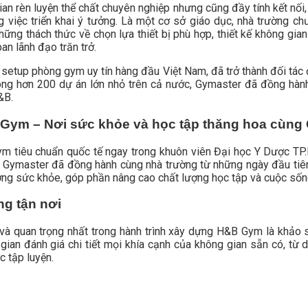
n rèn luyện thể chất chuyên nghiệp nhưng cũng đầy tính kết nối
g việc triển khai ý tưởng. Là một cơ sở giáo dục, nhà trường ch
ng thách thức về chọn lựa thiết bị phù hợp, thiết kế không gian 
an lãnh đạo trăn trở.
 setup phòng gym uy tín hàng đầu Việt Nam, đã trở thành đối tác 
công hơn 200 dự án lớn nhỏ trên cả nước, Gymaster đã đồng hàn
&B.
B Gym – Nơi sức khỏe và học tập thăng hoa cùng
ym tiêu chuẩn quốc tế ngay trong khuôn viên Đại học Y Dược TP.
Gymaster đã đồng hành cùng nhà trường từ những ngày đầu tiên,
ượng sức khỏe, góp phần nâng cao chất lượng học tập và cuộc sống
ng tận nơi
và quan trọng nhất trong hành trình xây dựng H&B Gym là khảo 
ian đánh giá chi tiết mọi khía cạnh của không gian sẵn có, từ di
c tập luyện.