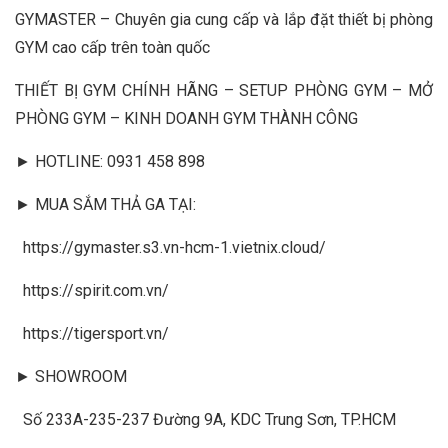
GYMASTER – Chuyên gia cung cấp và lắp đặt thiết bị phòng
GYM cao cấp trên toàn quốc
THIẾT BỊ GYM CHÍNH HÃNG – SETUP PHÒNG GYM – MỞ
PHÒNG GYM – KINH DOANH GYM THÀNH CÔNG
► HOTLINE: 0931 458 898
► MUA SẮM THẢ GA TẠI:
https://gymaster.s3.vn-hcm-1.vietnix.cloud/
https://spirit.com.vn/
https://tigersport.vn/
► SHOWROOM
Số 233A-235-237 Đường 9A, KDC Trung Sơn, TP.HCM