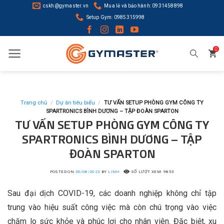
Skip
cskh@gymaster.vn
Mua lẻ và bảo hành: 0931458898
to
Setup Gym: 0985315998
content
0
Trang chủ
/
Dự án tiêu biểu
/
TƯ VẤN SETUP PHÒNG GYM CÔNG TY
SPARTRONICS BÌNH DƯƠNG – TẬP ĐOÀN SPARTON
TƯ VẤN SETUP PHÒNG GYM CÔNG TY
SPARTRONICS BÌNH DƯƠNG – TẬP
ĐOÀN SPARTON
POSTED ON
30/08/2022
BY
LINH
SỐ LƯỢT XEM: 9853
Sau đại dịch COVID-19, các doanh nghiệp không chỉ tập
trung vào hiệu suất công việc mà còn chú trọng vào việc
chăm lo sức khỏe và phúc lợi cho nhân viên. Đặc biệt, xu