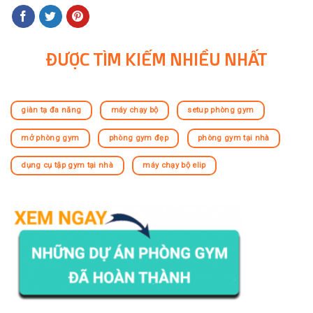
ĐƯỢC TÌM KIẾM NHIỀU NHẤT
giàn tạ đa năng
máy chạy bộ
setup phòng gym
mở phòng gym
phòng gym đẹp
phòng gym tại nhà
dụng cụ tập gym tại nhà
máy chạy bộ elip