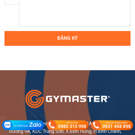
MIỀN NAM
: Tòa nhà Gymaster, Số 233A-235-237
Đường 9A, KDC Trung Sơn, X.Bình Hưng, H.Bình Chánh,