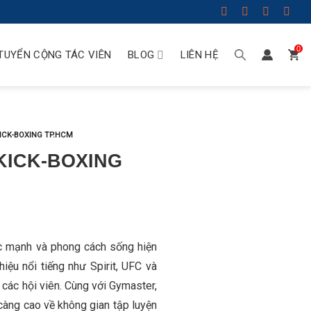
0
TUYỂN CỘNG TÁC VIÊN
BLOG
LIÊN HỆ
CK-BOXING TP.HCM
KICK-BOXING
c mạnh và phong cách sống hiện
hiệu nổi tiếng như Spirit, UFC và
 các hội viên. Cùng với Gymaster,
àng cao về không gian tập luyện