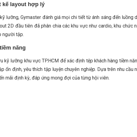
 kế layout hợp lý
 kỹ lưỡng, Gymaster đánh giá mọi chi tiết từ ánh sáng đến luồng
yout 2D đầu tiên đã phân chia các khu vực như cardio, khu chức 
o người tập.
tiềm năng
ứu kỹ lưỡng khu vực TP.HCM để xác định tệp khách hàng tiềm 
hập ổn định, yêu thích tập luyện chuyên nghiệp. Dựa trên nhu cầu 
ến mãi định kỳ, đáp ứng mong đợi của từng hội viên.