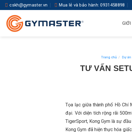
Skip
cskh@gymaster.vn
Mua lẻ và bảo hành: 0931458898
to
content
GIỚI
Trang chủ
/
Dự án 
TƯ VẤN SET
Tọa lạc giữa thành phố Hồ Chí
đại. Với diện tích rộng rãi 500m
TigerSport, Kong Gym là sự đầu t
Kong Gym đã hiện thực hóa giấc