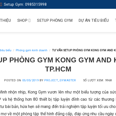
Setup Gym: 0985315998
 THIỆU
SHOP
SETUP PHÒNG GYM
DỰ ÁN TIÊU BIỂU
tiêu biểu
/
Phòng gym kinh doanh
/
TƯ VẤN SETUP PHÒNG GYM KONG GYM AND KI
UP PHÒNG GYM KONG GYM AND 
TP.HCM
POSTED ON
05/05/2019
BY
PROJECT_GYMASTER
SỐ LƯỢT XEM: 9968
 Minh nhộn nhịp, Kong Gym vươn lên như một biểu tượng của sứ
² và hệ thống hơn 80 thiết bị tập luyện đỉnh cao từ các thương 
ư bài bản, hứa hẹn sẽ mang đến trải nghiệm tập luyện tối ưu cho
 mơ về một phòng tập thể hình đẳng cấp, đáp ứng nhu cầu ngày c