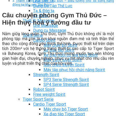
Ghế Tập Tạ
Thành công của Gym Thủ Đức – Biểu tượng cho lối sống năng
động tại khu vực Thủ Đức
Dụng Cụ Tập Thể Lực
Tạ & Đòn tạ
Câu chuyện phòng Gym Thủ Đức –
Kệ để tạ
Thiết Bị Massage
Hiện thực hoá ý tưởng đầu tư
Ghế Massage
Dụng cụ Massage
Nằm giữa lòng quận Thủ Đức, Gym Thủ Đức không chỉ là một
Spirit Serie
phòng tập mà còn là nơi khơi nguồn đam mê và tinh thần thể
Cardio Spirit
thao cho cộng đồng yêu thích thể hình. Được thiết kế trên diện
Máy chạy bộ Spirit
tích 200m² với hệ thống trang thiết bị cao cấp từ Tiger Sport
Xe đạp tập Spirit
và Buheung Korea, Gym Thủ Đức mong muốn tạo nên không
Xe đạp ngồi có tựa lưng Spirit
gian hiện đại, chuyên nghiệp, phục vụ tốt nhất cho nhu cầu rèn
Máy trượt tuyết Spirit
luyện và phát triển thể chất của hội viên.
Máy chèo thuyền Spirit
Máy tập phục hồi chức năng Spirit
Strength Spirit
SP3 Serie Strength Spirit
SP4 Serie Strength Spirit
Robot Spirit
Free weight Spirit
Tiger Sport Serie
Cardio Tiger Sport
Máy chạy bộ Tiger Sport
Xe đạp tập Tiger Sport