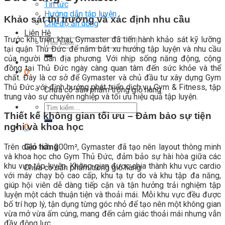
Tin tức
Hướng dẫn tập luyện
Khảo sát thị trường và xác định nhu cầu
Chế độ ăn uống
Liên Hệ
Trước khi triển khai, Gymaster đã tiến hành khảo sát kỹ lưỡng
Tìm
tại quận Thủ Đức để nắm bắt xu hướng tập luyện và nhu cầu
kiếm:
của người dân địa phương. Với nhịp sống năng động, cộng
đồng tại Thủ Đức ngày càng quan tâm đến sức khỏe và thể
0
chất. Đây là cơ sở để Gymaster và chủ đầu tư xây dựng Gym
Thủ Đức với định hướng phát triển dịch vụ Gym & Fitness, tập
Chưa có sản phẩm trong giỏ hàng.
trung vào sự chuyên nghiệp và tối ưu hiệu quả tập luyện.
Tìm
Thiết kế không gian tối ưu – Đảm bảo sự tiện
kiếm:
nghi và khoa học
0
Trên diện tích 200m², Gymaster đã tạo nên layout thông minh
Giỏ hàng
và khoa học cho Gym Thủ Đức, đảm bảo sự hài hòa giữa các
khu vực tập luyện. Không gian được chia thành khu vực cardio
Chưa có sản phẩm trong giỏ hàng.
với máy chạy bộ cao cấp, khu tạ tự do và khu tập đa năng,
giúp hội viên dễ dàng tiếp cận và tận hưởng trải nghiệm tập
luyện một cách thuận tiện và thoải mái. Mỗi khu vực đều được
bố trí hợp lý, tận dụng từng góc nhỏ để tạo nên một không gian
vừa mở vừa ấm cúng, mang đến cảm giác thoải mái nhưng vẫn
đầy động lực.