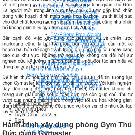
TM-PL Robot Serie
về một phòng gym hiện đại, tiện nghi giữa lòng quận Thủ Đức.
Free weight Tiger Sport
Là người mới trong lĩnh vực này, chủ đầu tư gặp khó khăn
TGP Serie Free Weight
trong việc hoạch định ngân sách hợp lý, chọn lựa thiết bị sao
TGS Serie Free Weight
cho đạt chất lượng nhưng vẫn đảm bảo chi phí, cũng như phân
TGF Serie Free Weight
bổ không gian hiệu quả trên diện tích 200m².
TM Serie Free Weight
TM-F Serie Free Weight
Bên cạnh đó, việc xây dựng các gói dịch vụ và chiến lược
TM-FF Serie Free Weight
marketing cũng là bài toán lớn, bởi chủ đầu tư cần một kế
TM-AN Serie Free Weight
hoạch bài bản để cạnh tranh trong bối cảnh nhu cầu ngày càng
TM-C Serie Free Weight
cao của khu vực. Những trở ngại này không chỉ đòi hỏi sự
TM-360 Serie
nghiên cứu kỹ lưỡng mà còn cần đến một đối tác am hiểu và
Tạ và phụ kiện Tiger Sport
đáng tin cậy để cùng đi đường dài.
Thanh lý thiết bị phòng gym
Hàng trưng bày thanh lý
Để hiện thực hóa tầm nhìn này, chủ đầu tư đã tin tưởng lựa
Hàng trưng bày thanh lý Gym
chọn Gymaster làm đối tác tư vấn và setup. Với kinh nghiệm
Hàng trưng bày thanh lý Cardio
dày dặn cùng đội ngũ giàu tâm huyết, Gymaster không chỉ
Hàng Mới Giá Sốc
mang đến giải pháp setup toàn diện mà còn giúp chủ đầu tư
Phụ kiện gym thanh lý
vượt qua những thách thức trong việc tối ưu hóa không gian,
Setup Phòng Gym
đảm bảo mỗi mét vuông đều phục vụ trọn vẹn cho nhu cầu tập
Dự án tiêu biểu
luyện của hội viên.
Tuyển Cộng Tác Viên
Blog
Hành trình xây dựng phòng Gym Thủ
Kinh nghiệm đầu tư
Đức cùng Gymaster
Thiết bị gym