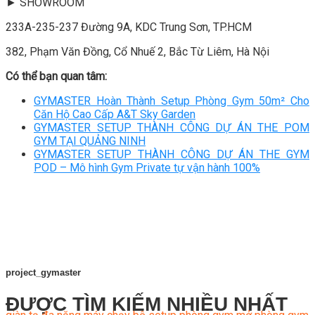
► SHOWROOM
233A-235-237 Đường 9A, KDC Trung Sơn, TP.HCM
382, Phạm Văn Đồng, Cổ Nhuế 2, Bắc Từ Liêm, Hà Nội
Có thể bạn quan tâm:
GYMASTER Hoàn Thành Setup Phòng Gym 50m² Cho
Căn Hộ Cao Cấp A&T Sky Garden
GYMASTER SETUP THÀNH CÔNG DỰ ÁN THE POM
GYM TẠI QUẢNG NINH
GYMASTER SETUP THÀNH CÔNG DỰ ÁN THE GYM
POD – Mô hình Gym Private tự vận hành 100%
project_gymaster
ĐƯỢC TÌM KIẾM NHIỀU NHẤT