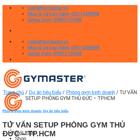
Skip
cskh@gymaster.vn
to
Mua lẻ và bảo hành: 0931458898
content
Setup Gym: 0985315998
cskh@gymaster.vn
Mua lẻ và bảo hành: 0931458898
Setup Gym: 0985315998
Trang chủ
/
Dự án tiêu biểu
/
Phòng gym kinh doanh
/
TƯ VẤN
SETUP PHÒNG GYM THỦ ĐỨC – TP.HCM
Phòng gym kinh doanh
,
Dự án tiêu biểu
TƯ VẤN SETUP PHÒNG GYM THỦ
ĐỨC – TP.HCM
Giới thiệu
Shop