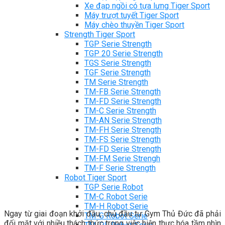
Xe đạp ngồi có tựa lưng Tiger Sport
Máy trượt tuyết Tiger Sport
Máy chèo thuyền Tiger Sport
Strength Tiger Sport
TGP Serie Strength
TGP 20 Serie Strength
TGS Serie Strength
TGF Serie Strength
TM Serie Strength
TM-FB Serie Strength
TM-FD Serie Strength
TM-C Serie Strength
TM-AN Serie Strength
TM-FH Serie Strength
TM-FS Serie Strength
TM-FD Serie Strength
TM-FM Serie Strengh
TM-F Serie Strength
Robot Tiger Sport
TGP Serie Robot
TM-C Robot Serie
TM-H Robot Serie
Ngay từ giai đoạn khởi đầu, chủ đầu tư Gym Thủ Đức đã phải
TM-G Robot Serie
đối mặt với nhiều thách thức trong việc hiện thực hóa tầm nhìn