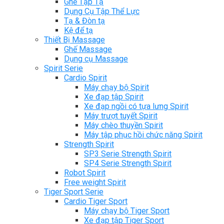
Ghế Tập Tạ
Dụng Cụ Tập Thể Lực
Tạ & Đòn tạ
Kệ để tạ
Thiết Bị Massage
Ghế Massage
Dụng cụ Massage
Spirit Serie
Cardio Spirit
Máy chạy bộ Spirit
Xe đạp tập Spirit
Xe đạp ngồi có tựa lưng Spirit
Máy trượt tuyết Spirit
Máy chèo thuyền Spirit
Máy tập phục hồi chức năng Spirit
Strength Spirit
SP3 Serie Strength Spirit
SP4 Serie Strength Spirit
Robot Spirit
Free weight Spirit
Tiger Sport Serie
Cardio Tiger Sport
Máy chạy bộ Tiger Sport
Xe đạp tập Tiger Sport