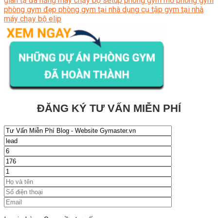
giàn tạ đa năng
máy chạy bộ
setup phòng gym
mở phòng gym
phòng gym đẹp
phòng gym tại nhà
dụng cụ tập gym tại nhà
máy chạy bộ elip
ĐĂNG KÝ TƯ VẤN MIỄN PHÍ