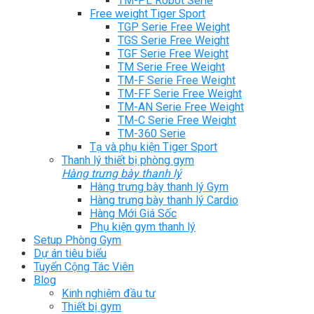
TM-PL Robot Serie
Free weight Tiger Sport
TGP Serie Free Weight
TGS Serie Free Weight
TGF Serie Free Weight
TM Serie Free Weight
TM-F Serie Free Weight
TM-FF Serie Free Weight
TM-AN Serie Free Weight
TM-C Serie Free Weight
TM-360 Serie
Tạ và phụ kiện Tiger Sport
Thanh lý thiết bị phòng gym
Hàng trưng bày thanh lý
Hàng trưng bày thanh lý Gym
Hàng trưng bày thanh lý Cardio
Hàng Mới Giá Sốc
Phụ kiện gym thanh lý
Setup Phòng Gym
Dự án tiêu biểu
Tuyển Cộng Tác Viên
Blog
Kinh nghiệm đầu tư
Thiết bị gym