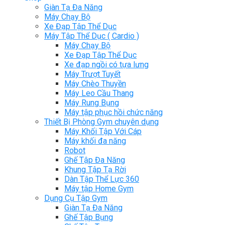
Giàn Tạ Đa Năng
Máy Chạy Bộ
Xe Đạp Tập Thể Dục
Máy Tập Thể Dục ( Cardio )
Máy Chạy Bộ
Xe Đạp Tập Thể Dục
Xe đạp ngồi có tựa lưng
Máy Trượt Tuyết
Máy Chèo Thuyền
Máy Leo Cầu Thang
Máy Rung Bụng
Máy tập phục hồi chức năng
Thiết Bị Phòng Gym chuyên dụng
Máy Khối Tập Với Cáp
Máy khối đa năng
Robot
Ghế Tập Đa Năng
Khung Tập Tạ Rời
Dàn Tập Thể Lực 360
Máy tập Home Gym
Dụng Cụ Tập Gym
Giàn Tạ Đa Năng
Ghế Tập Bụng