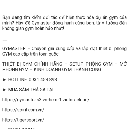
Bạn đang tìm kiếm đối tác để hiện thực hóa dự án gym của
mình? Hãy để Gymaster đồng hành cùng bạn, từ ý tưởng đến
không gian gym hoàn hảo nhất!
__
GYMASTER – Chuyên gia cung cấp và lắp đặt thiết bị phòng
GYM cao cấp trên toàn quốc
THIẾT BỊ GYM CHÍNH HÃNG – SETUP PHÒNG GYM – MỞ
PHÒNG GYM – KINH DOANH GYM THÀNH CÔNG
► HOTLINE: 0931 458 898
► MUA SẮM THẢ GA TẠI:
https://gymaster.s3.vn-hcm-1.vietnix.cloud/
https://spirit.com.vn/
https://tigersport.vn/