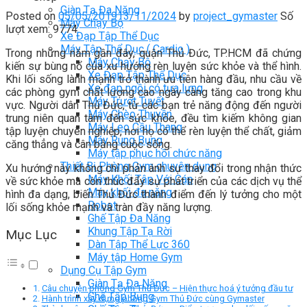
Giàn Tạ Đa Năng
Posted on
05/05/2019
13/11/2024
by
project_gymaster
Số
Máy Chạy Bộ
lượt xem: 9774
Xe Đạp Tập Thể Dục
Máy Tập Thể Dục ( Cardio )
Trong những năm gần đây, quận Thủ Đức, TP.HCM đã chứng
Máy Chạy Bộ
kiến sự bùng nổ của xu hướng rèn luyện sức khỏe và thể hình.
Xe Đạp Tập Thể Dục
Khi lối sống lành mạnh trở thành ưu tiên hàng đầu, nhu cầu về
Xe đạp ngồi có tựa lưng
các phòng gym chất lượng cao ngày càng tăng cao trong khu
Máy Trượt Tuyết
vực. Người dân Thủ Đức, từ các bạn trẻ năng động đến người
Máy Chèo Thuyền
trung niên quan tâm đến sức khỏe, đều tìm kiếm không gian
Máy Leo Cầu Thang
tập luyện chuyên nghiệp, nơi họ có thể rèn luyện thể chất, giảm
Máy Rung Bụng
căng thẳng và cân bằng cuộc sống.
Máy tập phục hồi chức năng
Thiết Bị Phòng Gym chuyên dụng
Xu hướng này không chỉ phản ánh sự thay đổi trong nhận thức
Máy Khối Tập Với Cáp
về sức khỏe mà còn thúc đẩy sự phát triển của các dịch vụ thể
Máy khối đa năng
hình đa dạng, biến Thủ Đức thành điểm đến lý tưởng cho một
Robot
lối sống khỏe mạnh và tràn đầy năng lượng.
Ghế Tập Đa Năng
Khung Tập Tạ Rời
Mục Lục
Dàn Tập Thể Lực 360
Máy tập Home Gym
Dụng Cụ Tập Gym
Giàn Tạ Đa Năng
Câu chuyện phòng Gym Thủ Đức – Hiện thực hoá ý tưởng đầu tư
Ghế Tập Bụng
Hành trình xây dựng phòng Gym Thủ Đức cùng Gymaster