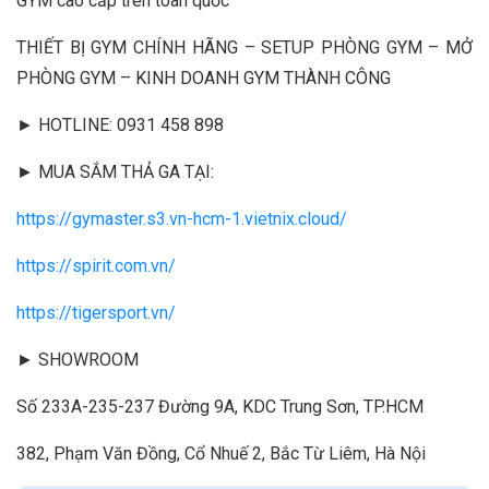
GYM cao cấp trên toàn quốc
THIẾT BỊ GYM CHÍNH HÃNG – SETUP PHÒNG GYM – MỞ
PHÒNG GYM – KINH DOANH GYM THÀNH CÔNG
► HOTLINE: 0931 458 898
► MUA SẮM THẢ GA TẠI:
https://gymaster.s3.vn-hcm-1.vietnix.cloud/
https://spirit.com.vn/
https://tigersport.vn/
► SHOWROOM
Số 233A-235-237 Đường 9A, KDC Trung Sơn, TP.HCM
382, Phạm Văn Đồng, Cổ Nhuế 2, Bắc Từ Liêm, Hà Nội