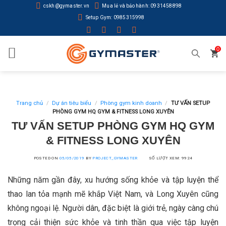
Skip
cskh@gymaster.vn
Mua lẻ và bảo hành: 0931458898
to
Setup Gym: 0985315998
content
0
Trang chủ
/
Dự án tiêu biểu
/
Phòng gym kinh doanh
/
TƯ VẤN SETUP
PHÒNG GYM HQ GYM & FITNESS LONG XUYÊN
TƯ VẤN SETUP PHÒNG GYM HQ GYM
& FITNESS LONG XUYÊN
POSTED ON
05/05/2019
BY
PROJECT_GYMASTER
SỐ LƯỢT XEM: 9924
Những năm gần đây, xu hướng sống khỏe và tập luyện thể
thao lan tỏa mạnh mẽ khắp Việt Nam, và Long Xuyên cũng
không ngoại lệ. Người dân, đặc biệt là giới trẻ, ngày càng chú
trọng cải thiện sức khỏe và tinh thần qua việc tập luyện