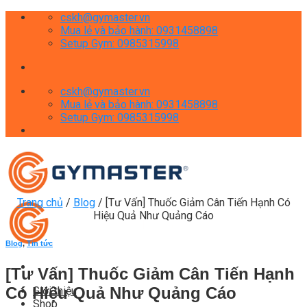
Skip
cskh@gymaster.vn
to
Mua lẻ và bảo hành: 0931458898
content
Setup Gym: 0985315998
cskh@gymaster.vn
Mua lẻ và bảo hành: 0931458898
Setup Gym: 0985315998
Trang chủ
/
Blog
/
[Tư Vấn] Thuốc Giảm Cân Tiến Hạnh Có
Hiệu Quả Như Quảng Cáo
Blog
,
Tin tức
[Tư Vấn] Thuốc Giảm Cân Tiến Hạnh
Có Hiệu Quả Như Quảng Cáo
Giới thiệu
Shop