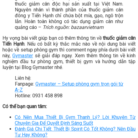
thuốc giảm cân độc hại sản xuất tại Việt Nam.
Nguyên nhân vì thành phần của thuốc giảm cân
đông y Tiến Hạnh chỉ chứa bột mía, gạo, ngô trộn
lẫn. Hoàn toàn không có tác dụng giảm cân như
quảng cáo –
Trích nguồn: bazaarvietnam
Hy vọng bài viết giúp bạn có thêm thông tin về
thuốc giảm cân
Tiến Hạnh
. Nếu có bất kỳ thắc mắc nào về nội dung bài viết
hoặc về setup phòng gym thì comment ngay phía dưới bài viết
này,
Gymaster
sẽ giải đáp ngay. Xem thêm thông tin về kinh
nghiệm đầu tư phòng gym, thiết bị gym và hướng dẫn tập
luyện tại Blog Gymaster nhé.
Liên hệ:
Fanpage:
Gymaster – Setup phòng gym trọn gói từ
A-Z
Hotline: 0931 458 898
Có thể bạn quan tâm:
Có Nên Mua Thiết Bị Gym Thanh Lý? Lời Khuyên Từ
Chuyên Gia Để Quyết Định Sáng Suốt
Đánh Giá Chi Tiết: Thiết Bị Spirit Có Tốt Không? Nên Đầu
Tư Hay Không?