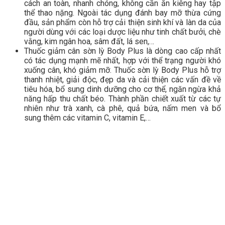
cách an toàn, nhanh chóng, không cần ăn kiêng hay tập
thể thao nặng. Ngoài tác dụng đánh bay mỡ thừa cứng
đầu, sản phẩm còn hỗ trợ cải thiện sinh khí và làn da của
người dùng với các loại dược liệu như tinh chất bưởi, chè
vằng, kim ngân hoa, sâm đất, lá sen,…
Thuốc giảm cân sờn lỳ Body Plus là dòng cao cấp nhất
có tác dụng mạnh mẽ nhất, hợp với thể trạng người khó
xuống cân, khó giảm mỡ. Thuốc sờn lỳ Body Plus hỗ trợ
thanh nhiệt, giải độc, đẹp da và cải thiện các vấn đề về
tiêu hóa, bổ sung dinh dưỡng cho cơ thể, ngăn ngừa khả
năng hấp thu chất béo. Thành phần chiết xuất từ các tự
nhiên như trà xanh, cà phê, quả bứa, nấm men và bổ
sung thêm các vitamin C, vitamin E,…