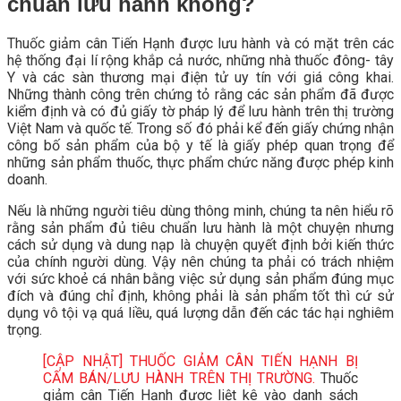
chuẩn lưu hành không?
Thuốc giảm cân Tiến Hạnh được lưu hành và có mặt trên các
hệ thống đại lí rộng khắp cả nước, những nhà thuốc đông- tây
Y và các sàn thương mại điện tử uy tín với giá công khai.
Những thành công trên chứng tỏ rằng các sản phẩm đã được
kiểm định và có đủ giấy tờ pháp lý để lưu hành trên thị trường
Việt Nam và quốc tế. Trong số đó phải kể đến giấy chứng nhận
công bố sản phẩm của bộ y tế là giấy phép quan trọng để
những sản phẩm thuốc, thực phẩm chức năng được phép kinh
doanh.
Nếu là những người tiêu dùng thông minh, chúng ta nên hiểu rõ
rằng sản phẩm đủ tiêu chuẩn lưu hành là một chuyện nhưng
cách sử dụng và dung nạp là chuyện quyết định bởi kiến thức
của chính người dùng. Vậy nên chúng ta phải có trách nhiệm
với sức khoẻ cá nhân bằng việc sử dụng sản phẩm đúng mục
đích và đúng chỉ định, không phải là sản phẩm tốt thì cứ sử
dụng vô tội vạ quá liều, quá lượng dẫn đến các tác hại nghiêm
trọng.
[CẬP NHẬT] THUỐC GIẢM CÂN TIẾN HẠNH BỊ
CẤM BÁN/LƯU HÀNH TRÊN THỊ TRƯỜNG.
Thuốc
giảm cân Tiến Hạnh được liệt kê vào danh sách