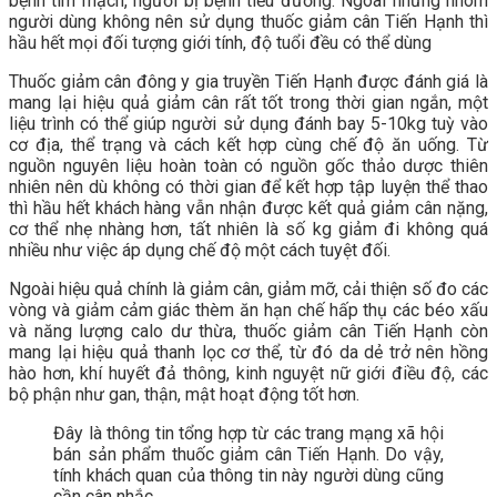
bệnh tim mạch, người bị bệnh tiểu đường. Ngoài những nhóm
người dùng không nên sử dụng thuốc giảm cân Tiến Hạnh thì
hầu hết mọi đối tượng giới tính, độ tuổi đều có thể dùng
Thuốc giảm cân đông y gia truyền Tiến Hạnh được đánh giá là
mang lại hiệu quả giảm cân rất tốt trong thời gian ngắn, một
liệu trình có thể giúp người sử dụng đánh bay 5-10kg tuỳ vào
cơ địa, thể trạng và cách kết hợp cùng chế độ ăn uống. Từ
nguồn nguyên liệu hoàn toàn có nguồn gốc thảo dược thiên
nhiên nên dù không có thời gian để kết hợp tập luyện thể thao
thì hầu hết khách hàng vẫn nhận được kết quả giảm cân nặng,
cơ thể nhẹ nhàng hơn, tất nhiên là số kg giảm đi không quá
nhiều như việc áp dụng chế độ một cách tuyệt đối.
Ngoài hiệu quả chính là giảm cân, giảm mỡ, cải thiện số đo các
vòng và giảm cảm giác thèm ăn hạn chế hấp thụ các béo xấu
và năng lượng calo dư thừa, thuốc giảm cân Tiến Hạnh còn
mang lại hiệu quả thanh lọc cơ thể, từ đó da dẻ trở nên hồng
hào hơn, khí huyết đả thông, kinh nguyệt nữ giới điều độ, các
bộ phận như gan, thận, mật hoạt động tốt hơn.
Đây là thông tin tổng hợp từ các trang mạng xã hội
bán sản phẩm thuốc giảm cân Tiến Hạnh. Do vậy,
tính khách quan của thông tin này người dùng cũng
cần cân nhắc.