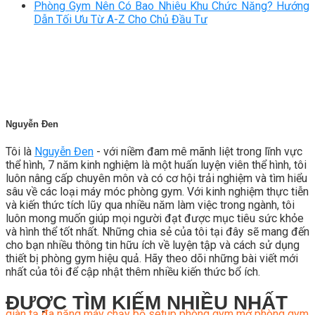
Phòng Gym Nên Có Bao Nhiêu Khu Chức Năng? Hướng
Dẫn Tối Ưu Từ A-Z Cho Chủ Đầu Tư
Nguyễn Đen
Tôi là
Nguyễn Đen
- với niềm đam mê mãnh liệt trong lĩnh vực
thể hình, 7 năm kinh nghiệm là một huấn luyện viên thể hình, tôi
luôn nâng cấp chuyên môn và có cơ hội trải nghiệm và tìm hiểu
sâu về các loại máy móc phòng gym. Với kinh nghiệm thực tiễn
và kiến thức tích lũy qua nhiều năm làm việc trong ngành, tôi
luôn mong muốn giúp mọi người đạt được mục tiêu sức khỏe
và hình thể tốt nhất. Những chia sẻ của tôi tại đây sẽ mang đến
cho bạn nhiều thông tin hữu ích về luyện tập và cách sử dụng
thiết bị phòng gym hiệu quả. Hãy theo dõi những bài viết mới
nhất của tôi để cập nhật thêm nhiều kiến thức bổ ích.
ĐƯỢC TÌM KIẾM NHIỀU NHẤT
giàn tạ đa năng
máy chạy bộ
setup phòng gym
mở phòng gym