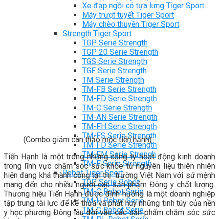
Xe đạp ngồi có tựa lưng Tiger Sport
Máy trượt tuyết Tiger Sport
Máy chèo thuyền Tiger Sport
Strength Tiger Sport
TGP Serie Strength
TGP 20 Serie Strength
TGS Serie Strength
TGF Serie Strength
TM Serie Strength
TM-FB Serie Strength
TM-FD Serie Strength
TM-C Serie Strength
TM-AN Serie Strength
TM-FH Serie Strength
TM-FS Serie Strength
(Combo giảm cân thảo mộc tiến hạnh)
TM-FD Serie Strength
TM-FM Serie Strengh
Tiến Hạnh là một trong những công ty hoạt động kinh doanh
TM-F Serie Strength
trong lĩnh vực chăm sóc sức khỏe từ nguyên liệu thiên nhiên
Robot Tiger Sport
hiện đang khá thành công tại thị trường Việt Nam với sứ mệnh
TGP Serie Robot
mang đến cho nhiều người các sản phẩm Đông y chất lượng.
TM-C Robot Serie
Thương hiệu Tiến Hạnh được định hướng là một doanh nghiệp
TM-H Robot Serie
tập trung tài lực để kế thừa và phát huy những tinh túy của nền
TM-G Robot Serie
y học phương Đông lâu đời vào các sản phẩm chăm sóc sức