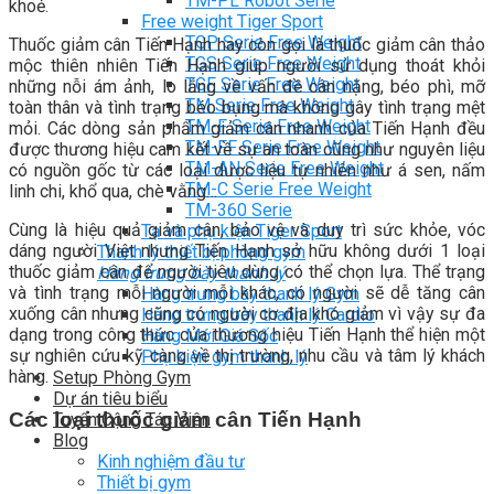
TM-PL Robot Serie
khoẻ.
Free weight Tiger Sport
TGP Serie Free Weight
Thuốc giảm cân Tiến Hạnh hay còn gọi là thuốc giảm cân thảo
TGS Serie Free Weight
mộc thiên nhiên Tiến Hạnh giúp người sử dụng thoát khỏi
TGF Serie Free Weight
những nỗi ám ảnh, lo lắng về vấn đề cân nặng, béo phì, mỡ
TM Serie Free Weight
toàn thân và tình trạng béo bụng mà không gây tình trạng mệt
TM-F Serie Free Weight
mỏi. Các dòng sản phẩm giảm cân nhanh của Tiến Hạnh đều
TM-FF Serie Free Weight
được thương hiệu cam kết về sự an toàn cũng như nguyên liệu
TM-AN Serie Free Weight
có nguồn gốc từ các loại dược liệu tự nhiên như á sen, nấm
TM-C Serie Free Weight
linh chi, khổ qua, chè vằng…
TM-360 Serie
Cùng là hiệu quả giảm cân, bảo vệ và duy trì sức khỏe, vóc
Tạ và phụ kiện Tiger Sport
dáng người Việt nhưng Tiến Hạnh sở hữu không dưới 1 loại
Thanh lý thiết bị phòng gym
thuốc giảm cân để người tiêu dùng có thể chọn lựa. Thể trạng
Hàng trưng bày thanh lý
và tình trạng mỗi người mỗi khác, có người sẽ dễ tăng cân
Hàng trưng bày thanh lý Gym
xuống cân nhưng cũng có người cơ địa khó giảm vì vậy sự đa
Hàng trưng bày thanh lý Cardio
dạng trong công thức của thương hiệu Tiến Hạnh thể hiện một
Hàng Mới Giá Sốc
sự nghiên cứu kỹ càng về thị trường, nhu cầu và tâm lý khách
Phụ kiện gym thanh lý
hàng.
Setup Phòng Gym
Dự án tiêu biểu
Các loại thuốc giảm cân Tiến Hạnh
Tuyển Cộng Tác Viên
Blog
Kinh nghiệm đầu tư
Thiết bị gym