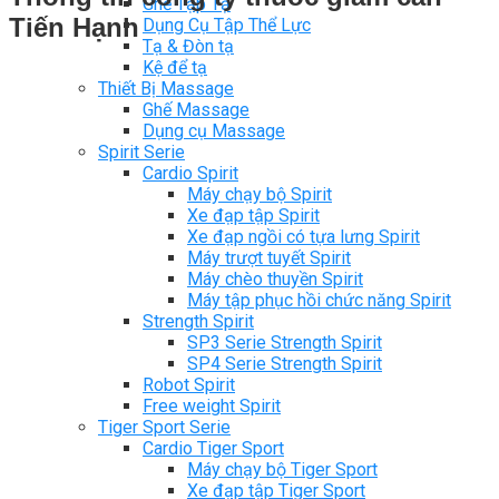
Ghế Tập Tạ
Tiến Hạnh
Dụng Cụ Tập Thể Lực
Tạ & Đòn tạ
Kệ để tạ
Thiết Bị Massage
Ghế Massage
Dụng cụ Massage
Spirit Serie
Cardio Spirit
Máy chạy bộ Spirit
Xe đạp tập Spirit
Xe đạp ngồi có tựa lưng Spirit
Máy trượt tuyết Spirit
Máy chèo thuyền Spirit
Máy tập phục hồi chức năng Spirit
Strength Spirit
SP3 Serie Strength Spirit
SP4 Serie Strength Spirit
Robot Spirit
Free weight Spirit
Tiger Sport Serie
Cardio Tiger Sport
Máy chạy bộ Tiger Sport
Xe đạp tập Tiger Sport