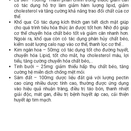
có tác dụng hỗ trợ làm giảm hàm lượng lipid, giảm
cholesterol và tăng cường khả năng trao đổi chất của cơ
thể.
Khổ qua: Có tác dụng kích thích gan tiết dịch mật giúp
cho quá trình tiêu hóa thức ăn được tốt hơn. Nhờ đó giúp
cơ thể chuyển hóa chất béo tốt và giảm cân nhanh hơn.
Ngoài ra, khổ qua còn có tác dụng phân hủy chất béo,
kiểm soát lượng calo nạp vào cơ thể, thanh lọc cơ thể…
Kim ngân hoa – 50mg: có tác dụng tốt cho đường huyết,
chuyển hóa Lipid, tốt cho mắt, hạ cholesterol máu, lợi
tiểu, tăng cường chuyển hóa chất béo,…
Tinh bưởi – 25mg: giảm thiểu hấp thụ chất béo, tăng
cường hệ miễn dịch chống mệt mỏi.
Sâm đất – 100mg: dược liệu đắt giá với lượng pectin
cao cùng nhiều dược tính cao, thường được ứng dụng
vào hiệu quả nhuận tràng, điều trị táo bón, thanh nhiệt
giải độc, mát gan, điều trị bệnh huyết áp cao, cải thiện
huyết áp tim mạch.