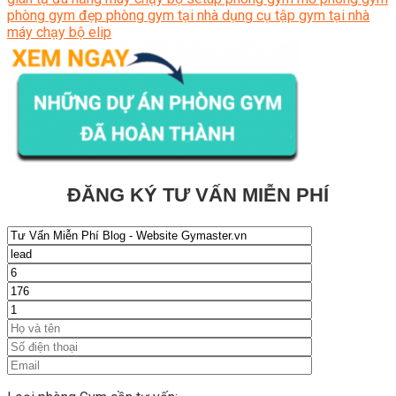
phòng gym đẹp
phòng gym tại nhà
dụng cụ tập gym tại nhà
máy chạy bộ elip
ĐĂNG KÝ TƯ VẤN MIỄN PHÍ