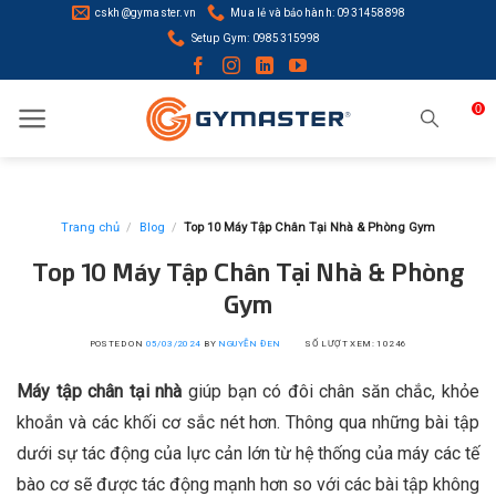
Skip
cskh@gymaster.vn
Mua lẻ và bảo hành: 0931458898
to
Setup Gym: 0985315998
content
0
Trang chủ
/
Blog
/
Top 10 Máy Tập Chân Tại Nhà & Phòng Gym
Top 10 Máy Tập Chân Tại Nhà & Phòng
Gym
POSTED ON
05/03/2024
BY
NGUYỄN ĐEN
SỐ LƯỢT XEM: 10246
Máy tập chân tại nhà
giúp bạn có đôi chân săn chắc, khỏe
khoắn và các khối cơ sắc nét hơn. Thông qua những bài tập
dưới sự tác động của lực cản lớn từ hệ thống của máy các tế
bào cơ sẽ được tác động mạnh hơn so với các bài tập không