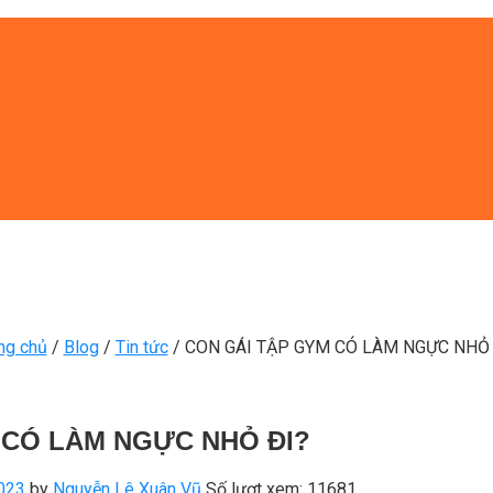
ng chủ
/
Blog
/
Tin tức
/
CON GÁI TẬP GYM CÓ LÀM NGỰC NHỎ 
 CÓ LÀM NGỰC NHỎ ĐI?
023
by
Nguyễn Lê Xuân Vũ
Số lượt xem: 11681