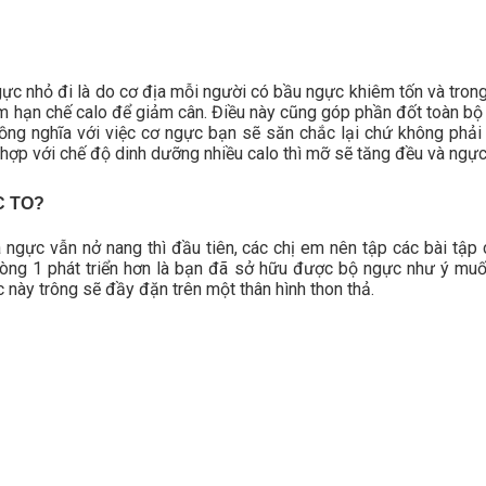
c nhỏ đi là do cơ địa mỗi người có bầu ngực khiêm tốn và trong q
 hạn chế calo để giảm cân. Điều này cũng góp phần đốt toàn bộ 
đồng nghĩa với việc cơ ngực bạn sẽ săn chắc lại chứ không phải
t hợp với chế độ dinh dưỡng nhiều calo thì mỡ sẽ tăng đều và ngực
C TO?
 ngực vẫn nở nang thì đầu tiên, các chị em nên tập các bài tập c
vòng 1 phát triển hơn là bạn đã sở hữu được bộ ngực như ý muốn
này trông sẽ đầy đặn trên một thân hình thon thả.