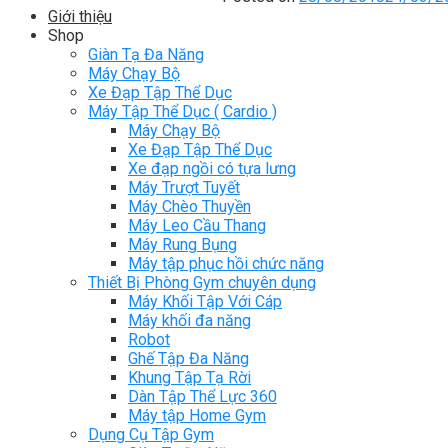
Giới thiệu
Shop
Giàn Tạ Đa Năng
Máy Chạy Bộ
Xe Đạp Tập Thể Dục
Máy Tập Thể Dục ( Cardio )
Máy Chạy Bộ
Xe Đạp Tập Thể Dục
Xe đạp ngồi có tựa lưng
Máy Trượt Tuyết
Máy Chèo Thuyền
Máy Leo Cầu Thang
Máy Rung Bụng
Máy tập phục hồi chức năng
Thiết Bị Phòng Gym chuyên dụng
Máy Khối Tập Với Cáp
Máy khối đa năng
Robot
Ghế Tập Đa Năng
Khung Tập Tạ Rời
Dàn Tập Thể Lực 360
Máy tập Home Gym
Dụng Cụ Tập Gym