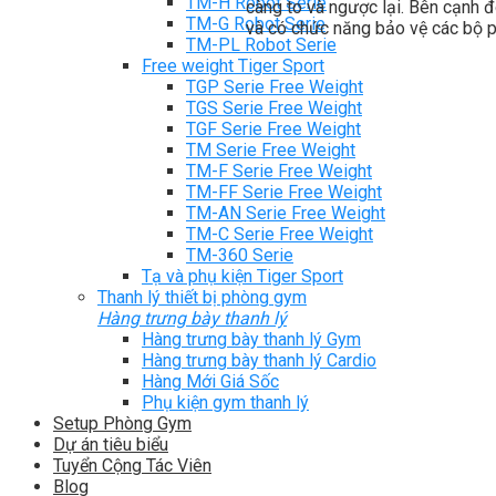
TM-H Robot Serie
càng to và ngược lại. Bên cạnh đ
TM-G Robot Serie
và có chức năng bảo vệ các bộ p
TM-PL Robot Serie
Free weight Tiger Sport
TGP Serie Free Weight
TGS Serie Free Weight
TGF Serie Free Weight
TM Serie Free Weight
TM-F Serie Free Weight
TM-FF Serie Free Weight
TM-AN Serie Free Weight
TM-C Serie Free Weight
TM-360 Serie
Tạ và phụ kiện Tiger Sport
Thanh lý thiết bị phòng gym
Hàng trưng bày thanh lý
Hàng trưng bày thanh lý Gym
Hàng trưng bày thanh lý Cardio
Hàng Mới Giá Sốc
Phụ kiện gym thanh lý
Setup Phòng Gym
Dự án tiêu biểu
Tuyển Cộng Tác Viên
Blog