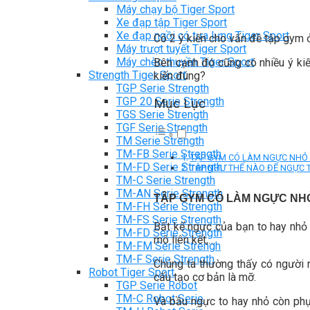
Máy chạy bộ Tiger Sport
Xe đạp tập Tiger Sport
Xe đạp ngồi có tựa lưng Tiger Sport
Có 2 ý kiến cho vấn đề tập gym ở
Máy trượt tuyết Tiger Sport
Máy chèo thuyền Tiger Sport
Bên cạnh đó cũng có nhiều ý kiế
Strength Tiger Sport
kiến đúng?
TGP Serie Strength
TGP 20 Serie Strength
Mục Lục
TGS Serie Strength
TGF Serie Strength
TM Serie Strength
TM-FB Serie Strength
TẬP GYM CÓ LÀM NGỰC NHỎ
TM-FD Serie Strength
TẬP NHƯ THẾ NÀO ĐỂ NGỰC 
TM-C Serie Strength
TM-AN Serie Strength
TẬP GYM CÓ LÀM NGỰC NH
TM-FH Serie Strength
TM-FS Serie Strength
Bất kể ngực của bạn to hay nhỏ 
TM-FD Serie Strength
mô liên kết,…
TM-FM Serie Strengh
TM-F Serie Strength
Chúng ta thường thấy có người 
Robot Tiger Sport
cấu tạo cơ bản là mỡ.
TGP Serie Robot
TM-C Robot Serie
Và bầu ngực to hay nhỏ còn phụ