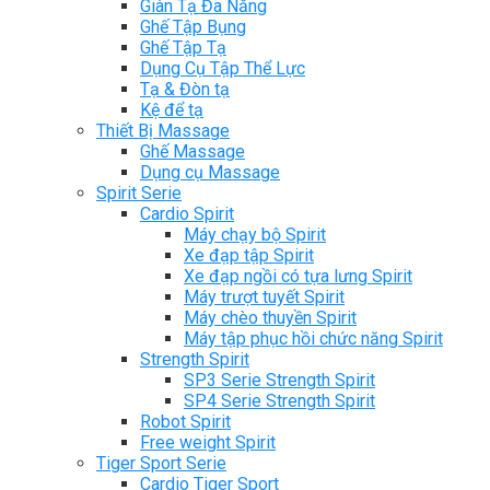
Giàn Tạ Đa Năng
Ghế Tập Bụng
Ghế Tập Tạ
Dụng Cụ Tập Thể Lực
Tạ & Đòn tạ
Kệ để tạ
Thiết Bị Massage
Ghế Massage
Dụng cụ Massage
Spirit Serie
Cardio Spirit
Máy chạy bộ Spirit
Xe đạp tập Spirit
Xe đạp ngồi có tựa lưng Spirit
Máy trượt tuyết Spirit
Máy chèo thuyền Spirit
Máy tập phục hồi chức năng Spirit
Strength Spirit
SP3 Serie Strength Spirit
SP4 Serie Strength Spirit
Robot Spirit
Free weight Spirit
Tiger Sport Serie
Cardio Tiger Sport