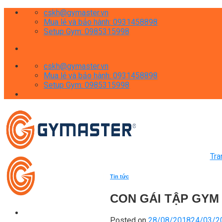
Skip
cskh@gymaster.vn
to
Mua lẻ và bảo hành: 0931458898
content
Setup Gym: 0985315998
cskh@gymaster.vn
Mua lẻ và bảo hành: 0931458898
Setup Gym: 0985315998
Tra
Tin tức
CON GÁI TẬP GYM
Posted on
28/08/2018
24/03/2