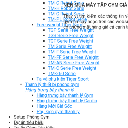
TM-C Robot Serie
NÊN MUA MÁY TẬP GYM GIÁ
TM-H Robot Serie
TM-G Robot Serie
Thay vì tìm kiếm các thông tin 
TM-PL Robot Serie
gym tin cậy hoặc trên các websit
Free weight Tiger Sport
có những mặt hàng giá cả cạnh t
TGP Serie Free Weight
TGS Serie Free Weight
TGF Serie Free Weight
TM Serie Free Weight
TM-F Serie Free Weight
TM-FF Serie Free Weight
TM-AN Serie Free Weight
TM-C Serie Free Weight
TM-360 Serie
Tạ và phụ kiện Tiger Sport
Thanh lý thiết bị phòng gym
Hàng trưng bày thanh lý
Hàng trưng bày thanh lý Gym
Hàng trưng bày thanh lý Cardio
Hàng Mới Giá Sốc
Phụ kiện gym thanh lý
Setup Phòng Gym
Dự án tiêu biểu
Tuyển Cộng Tác Viên