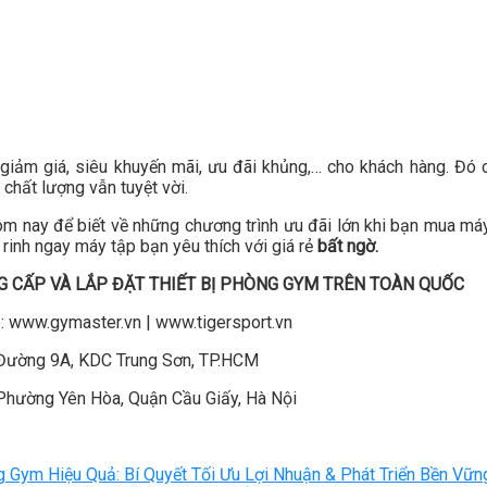
giảm giá, siêu khuyến mãi, ưu đãi khủng,… cho khách hàng. Đó 
chất lượng vẫn tuyệt vời.
hôm nay để biết về những chương trình ưu đãi lớn khi bạn mua má
 rinh ngay máy tập bạn yêu thích với giá rẻ
bất ngờ.
G CẤP VÀ LẮP ĐẶT THIẾT BỊ PHÒNG GYM TRÊN TOÀN QUỐC
: www.gymaster.vn | www.tigersport.vn
 Đường 9A, KDC Trung Sơn, TP.HCM
Phường Yên Hòa, Quận Cầu Giấy, Hà Nội
Gym Hiệu Quả: Bí Quyết Tối Ưu Lợi Nhuận & Phát Triển Bền Vữn