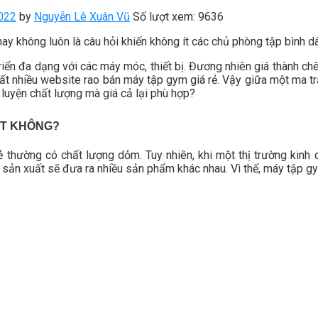
022
by
Nguyễn Lê Xuân Vũ
Số lượt xem: 9636
y không luôn là câu hỏi khiến không ít các chủ phòng tập bình d
iển đa dạng với các máy móc, thiết bị. Đương nhiên giá thành ch
rất nhiều website rao bán máy tập gym giá rẻ. Vậy giữa một ma tr
 luyện chất lượng mà giá cả lại phù hợp?
ỐT KHÔNG?
ẻ thường có chất lượng dỏm. Tuy nhiên, khi một thị trường kinh 
 sản xuất sẽ đưa ra nhiều sản phẩm khác nhau. Vì thế, máy tập g