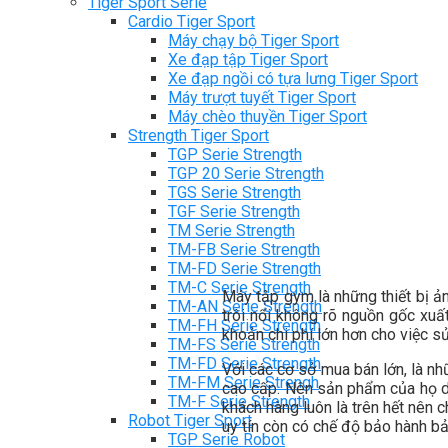
Tiger Sport Serie
Cardio Tiger Sport
Máy chạy bộ Tiger Sport
Xe đạp tập Tiger Sport
Xe đạp ngồi có tựa lưng Tiger Sport
Máy trượt tuyết Tiger Sport
Máy chèo thuyền Tiger Sport
Strength Tiger Sport
TGP Serie Strength
TGP 20 Serie Strength
TGS Serie Strength
TGF Serie Strength
TM Serie Strength
TM-FB Serie Strength
TM-FD Serie Strength
TM-C Serie Strength
Máy tập gym là những thiết bị 
TM-AN Serie Strength
trôi nổi không rõ nguồn gốc xu
TM-FH Serie Strength
khoản chi phí lớn hơn cho việc s
TM-FS Serie Strength
TM-FD Serie Strength
Với các cơ sở mua bán lớn, là n
TM-FM Serie Strengh
cao cấp. Nên sản phẩm của họ dù
TM-F Serie Strength
khách hàng luôn là trên hết nên
Robot Tiger Sport
uy tín còn có chế độ bảo hành bả
TGP Serie Robot