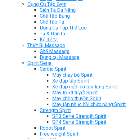
Dụng Cụ Tập Gym
Giàn Tạ Đa Năng
Ghế Tập Bụng
Ghế Tập Tạ
Dụng Cụ Tập Thể Lực
Tạ & Đòn tạ
Kệ để tạ
Thiết Bị Massage
Ghế Massage
Dụng cụ Massage
Spirit Serie
Cardio Spirit
Máy chạy bộ Spirit
Xe đạp tập Spirit
Xe đạp ngồi có tựa lưng Spirit
Máy trượt tuyết Spirit
Máy chèo thuyền Spirit
Máy tập phục hồi chức năng Spirit
Strength Spirit
SP3 Serie Strength Spirit
SP4 Serie Strength Spirit
Robot Spirit
Free weight Spirit