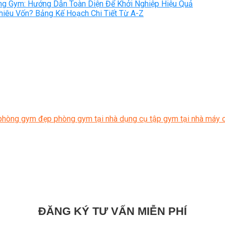
g Gym: Hướng Dẫn Toàn Diện Để Khởi Nghiệp Hiệu Quả
êu Vốn? Bảng Kế Hoạch Chi Tiết Từ A-Z
phòng gym đẹp
phòng gym tại nhà
dụng cụ tập gym tại nhà
máy c
ĐĂNG KÝ TƯ VẤN MIỄN PHÍ