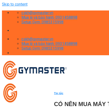
Skip to content
cskh@gymaster.vn
Mua lẻ và bảo hành: 0931458898
Setup Gym: 0985315998
cskh@gymaster.vn
Mua lẻ và bảo hành: 0931458898
Setup Gym: 0985315998
Tin tức
CÓ NÊN MUA MÁY 