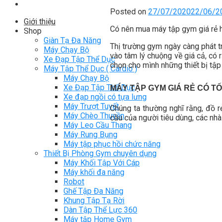
Posted on
27/07/2020
22/06/2
Giới thiệu
Có nên mua máy tập gym giá rẻ ha
Shop
Giàn Tạ Đa Năng
Thị trường gym ngày càng phát tr
Máy Chạy Bộ
vào tâm lý chuộng về giá cả, có 
Xe Đạp Tập Thể Dục
chọn cho mình những thiết bị tập
Máy Tập Thể Dục ( Cardio )
Máy Chạy Bộ
Xe Đạp Tập Thể Dục
MÁY TẬP GYM GIÁ RẺ CÓ T
Xe đạp ngồi có tựa lưng
Máy Trượt Tuyết
Chúng ta thường nghĩ rằng, đồ r
Máy Chèo Thuyền
cầu của người tiêu dùng, các nhà
Máy Leo Cầu Thang
Máy Rung Bụng
Máy tập phục hồi chức năng
Thiết Bị Phòng Gym chuyên dụng
Máy Khối Tập Với Cáp
Máy khối đa năng
Robot
Ghế Tập Đa Năng
Khung Tập Tạ Rời
Dàn Tập Thể Lực 360
Máy tập Home Gym