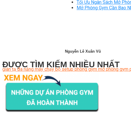
Tối Ưu Ngân Sách Mở Phòn
Mở Phòng Gym Cần Bao Nhi
Nguyễn Lê Xuân Vũ
ĐƯỢC TÌM KIẾM NHIỀU NHẤT
giàn tạ đa năng
máy chạy bộ
setup phòng gym
mở phòng gym