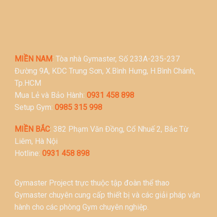
MIỀN NAM
: Tòa nhà Gymaster, Số 233A-235-237
Đường 9A, KDC Trung Sơn, X.Bình Hưng, H.Bình Chánh,
Tp.HCM
Mua Lẻ và Bảo Hành:
0931 458 898
Setup Gym:
0985 315 998
MIỀN BẮC
: 382 Phạm Văn Đồng, Cổ Nhuế 2, Bắc Từ
Liêm, Hà Nội
Hotline:
0931 458 898
Gymaster Project trực thuộc tập đoàn thể thao
Gymaster chuyên cung cấp thiết bị và các giải pháp vận
hành cho các phòng Gym chuyên nghiệp.