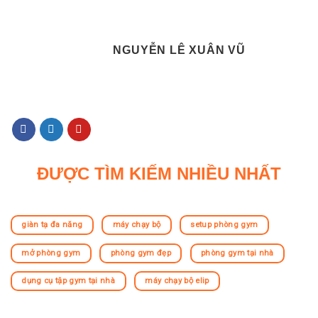
NGUYỄN LÊ XUÂN VŨ
ĐƯỢC TÌM KIẾM NHIỀU NHẤT
giàn tạ đa năng
máy chạy bộ
setup phòng gym
mở phòng gym
phòng gym đẹp
phòng gym tại nhà
dụng cụ tập gym tại nhà
máy chạy bộ elip