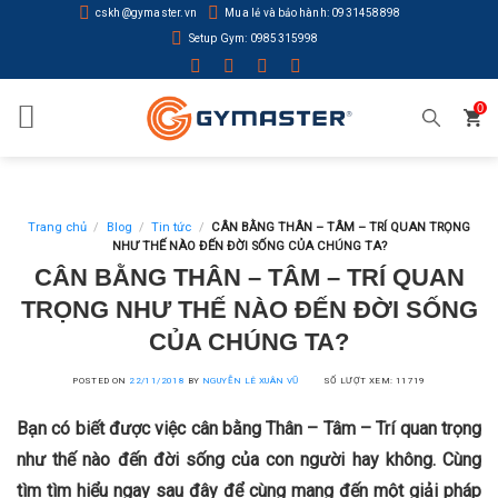
Skip
cskh@gymaster.vn
Mua lẻ và bảo hành: 0931458898
to
Setup Gym: 0985315998
content
0
Trang chủ
/
Blog
/
Tin tức
/
CÂN BẰNG THÂN – TÂM – TRÍ QUAN TRỌNG
NHƯ THẾ NÀO ĐẾN ĐỜI SỐNG CỦA CHÚNG TA?
CÂN BẰNG THÂN – TÂM – TRÍ QUAN
TRỌNG NHƯ THẾ NÀO ĐẾN ĐỜI SỐNG
CỦA CHÚNG TA?
POSTED ON
22/11/2018
BY
NGUYỄN LÊ XUÂN VŨ
SỐ LƯỢT XEM: 11719
Bạn có biết được việc cân bằng Thân – Tâm – Trí quan trọng
như thế nào đến đời sống của con người hay không. Cùng
tìm tìm hiểu ngay sau đây để cùng mang đến một giải pháp