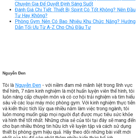
Chuyên Gia Để Quyết Định Sáng Suốt
Đánh Giá Chi Tiết: Thiết Bị Spirit Có Tốt Không? Nên Đầu
Tư Hay Không?
Phòng Gym Nên Có Bao Nhiêu Khu Chức Năng? Hướng
Dẫn Tối Ưu Từ A-Z Cho Chủ Đầu Tư
Nguyễn Đen
Tôi là
Nguyễn Đen
- với niềm đam mê mãnh liệt trong lĩnh vực
thể hình, 7 năm kinh nghiệm là một huấn luyện viên thể hình, tôi
luôn nâng cấp chuyên môn và có cơ hội trải nghiệm và tìm hiểu
sâu về các loại máy móc phòng gym. Với kinh nghiệm thực tiễn
và kiến thức tích lũy qua nhiều năm làm việc trong ngành, tôi
luôn mong muốn giúp mọi người đạt được mục tiêu sức khỏe
và hình thể tốt nhất. Những chia sẻ của tôi tại đây sẽ mang đến
cho bạn nhiều thông tin hữu ích về luyện tập và cách sử dụng
thiết bị phòng gym hiệu quả. Hãy theo dõi những bài viết mới
nhất của tôi để cập nhật thêm nhiều kiến thức bổ ích.