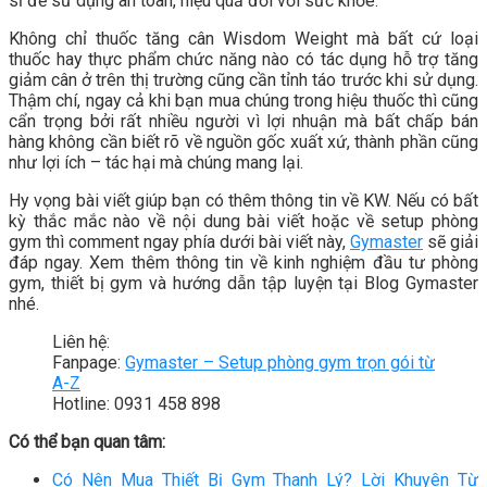
sĩ để sử dụng an toàn, hiệu quả đối với sức khỏe.
Không chỉ thuốc tăng cân Wisdom Weight mà bất cứ loại
thuốc hay thực phẩm chức năng nào có tác dụng hỗ trợ tăng
giảm cân ở trên thị trường cũng cần tỉnh táo trước khi sử dụng.
Thậm chí, ngay cả khi bạn mua chúng trong hiệu thuốc thì cũng
cẩn trọng bởi rất nhiều người vì lợi nhuận mà bất chấp bán
hàng không cần biết rõ về nguồn gốc xuất xứ, thành phần cũng
như lợi ích – tác hại mà chúng mang lại.
Hy vọng bài viết giúp bạn có thêm thông tin về KW. Nếu có bất
kỳ thắc mắc nào về nội dung bài viết hoặc về setup phòng
gym thì comment ngay phía dưới bài viết này,
Gymaster
sẽ giải
đáp ngay. Xem thêm thông tin về kinh nghiệm đầu tư phòng
gym, thiết bị gym và hướng dẫn tập luyện tại Blog Gymaster
nhé.
Liên hệ:
Fanpage:
Gymaster – Setup phòng gym trọn gói từ
A-Z
Hotline: 0931 458 898
Có thể bạn quan tâm:
Có Nên Mua Thiết Bị Gym Thanh Lý? Lời Khuyên Từ