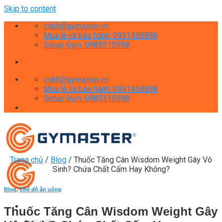
Skip to content
cskh@gymaster.vn
Mua lẻ và bảo hành: 0931458898
Setup Gym: 0985315998
cskh@gymaster.vn
Mua lẻ và bảo hành: 0931458898
Setup Gym: 0985315998
Trang chủ
/
Blog
/
Thuốc Tăng Cân Wisdom Weight Gây Vô
Sinh? Chứa Chất Cấm Hay Không?
Blog
,
Chế độ ăn uống
Thuốc Tăng Cân Wisdom Weight Gây