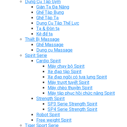
Dụng Cụ Tập Gym
Giàn Tạ Đa Năng
Ghế Tập Bụng
Ghế Tập Tạ
Dụng Cụ Tập Thể Lực
Tạ & Đòn tạ
Kệ để tạ
Thiết Bị Massage
Ghế Massage
Dụng cụ Massage
Spirit Serie
Cardio Spirit
Máy chạy bộ Spirit
Xe đạp tập Spirit
Xe đạp ngồi có tựa lưng Spirit
Máy trượt tuyết Spirit
Máy chèo thuyền Spirit
Máy tập phục hồi chức năng Spirit
Strength Spirit
SP3 Serie Strength Spirit
SP4 Serie Strength Spirit
Robot Spirit
Free weight Spirit
Tiger Sport Serie