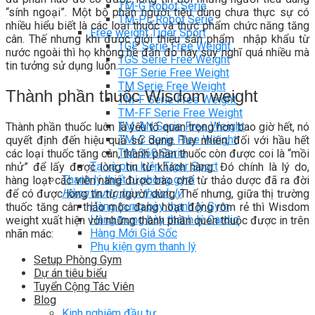
TM-G Robot Serie
“sính ngoại”. Một bộ phận người tiêu dùng chưa thực sự có
TM-PL Robot Serie
nhiều hiểu biết là các loại thuốc và thực phẩm chức năng tăng
Free weight Tiger Sport
cân. Thế nhưng khi được giới thiệu sản phẩm nhập khẩu từ
TGP Serie Free Weight
nước ngoài thì họ không hề đắn đo hay suy nghĩ quá nhiều mà
TGS Serie Free Weight
tin tưởng sử dụng luôn.
TGF Serie Free Weight
TM Serie Free Weight
Thành phần thuốc Wisdom weight
TM-F Serie Free Weight
TM-FF Serie Free Weight
TM-AN Serie Free Weight
Thành phần thuốc luôn là yếu tố quan trọng hơn bao giờ hết, nó
TM-C Serie Free Weight
quyết định đến hiệu quả sử dụng. Tuy nhiên, đối với hầu hết
TM-360 Serie
các loại thuốc tăng cân, thành phần thuốc còn được coi là “mồi
Tạ và phụ kiện Tiger Sport
nhử” để lấy được lòng tin từ khách hàng. Đó chính là lý do,
Thanh lý thiết bị phòng gym
hàng loạt các viên nang được bào chế từ thảo dược đã ra đời
Hàng trưng bày thanh lý
để có được lòng tin từ người dùng. Thế nhưng, giữa thị trường
Hàng trưng bày thanh lý Gym
thuốc tăng cân thảo mộc đang hoạt động rôm rẻ thì Wisdom
Hàng trưng bày thanh lý Cardio
weight xuất hiện với những thành phần quen thuộc được in trên
Hàng Mới Giá Sốc
nhãn mác:
Phụ kiện gym thanh lý
Setup Phòng Gym
Dự án tiêu biểu
Tuyển Cộng Tác Viên
Blog
Kinh nghiệm đầu tư