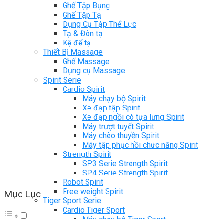
Ghế Tập Bụng
Ghế Tập Tạ
Dụng Cụ Tập Thể Lực
Tạ & Đòn tạ
Kệ để tạ
Thiết Bị Massage
Ghế Massage
Dụng cụ Massage
Spirit Serie
Cardio Spirit
Máy chạy bộ Spirit
Xe đạp tập Spirit
Xe đạp ngồi có tựa lưng Spirit
Máy trượt tuyết Spirit
Máy chèo thuyền Spirit
Máy tập phục hồi chức năng Spirit
Strength Spirit
SP3 Serie Strength Spirit
SP4 Serie Strength Spirit
Robot Spirit
Free weight Spirit
Mục Lục
Tiger Sport Serie
Cardio Tiger Sport