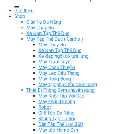
Giới thiệu
Shop
Giàn Tạ Đa Năng
Máy Chạy Bộ
Xe Đạp Tập Thể Dục
Máy Tập Thể Dục ( Cardio )
Máy Chạy Bộ
Xe Đạp Tập Thể Dục
Xe đạp ngồi có tựa lưng
Máy Trượt Tuyết
Máy Chèo Thuyền
Máy Leo Cầu Thang
Máy Rung Bụng
Máy tập phục hồi chức năng
Thiết Bị Phòng Gym chuyên dụng
Máy Khối Tập Với Cáp
Máy khối đa năng
Robot
Ghế Tập Đa Năng
Khung Tập Tạ Rời
Dàn Tập Thể Lực 360
Máy tập Home Gym