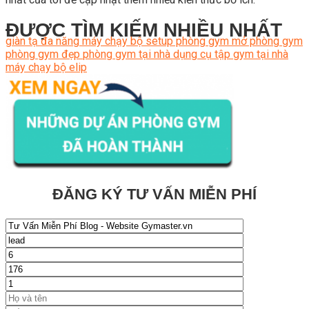
ĐƯỢC TÌM KIẾM NHIỀU NHẤT
giàn tạ đa năng
máy chạy bộ
setup phòng gym
mở phòng gym
phòng gym đẹp
phòng gym tại nhà
dụng cụ tập gym tại nhà
máy chạy bộ elip
ĐĂNG KÝ TƯ VẤN MIỄN PHÍ