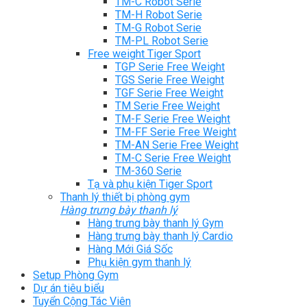
TM-C Robot Serie
TM-H Robot Serie
TM-G Robot Serie
TM-PL Robot Serie
Free weight Tiger Sport
TGP Serie Free Weight
TGS Serie Free Weight
TGF Serie Free Weight
TM Serie Free Weight
TM-F Serie Free Weight
TM-FF Serie Free Weight
TM-AN Serie Free Weight
TM-C Serie Free Weight
TM-360 Serie
Tạ và phụ kiện Tiger Sport
Thanh lý thiết bị phòng gym
Hàng trưng bày thanh lý
Hàng trưng bày thanh lý Gym
Hàng trưng bày thanh lý Cardio
Hàng Mới Giá Sốc
Phụ kiện gym thanh lý
Setup Phòng Gym
Dự án tiêu biểu
Tuyển Cộng Tác Viên