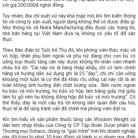
với giá 200.000đ nghìn đồng.
Tuy nhiên, địa chỉ xuất xứ này khá mập mờ, khi tìm kiếm thông
tin về công ty sản xuất, người dùng không thể có được điều gì.
Mọi thông tin về Nutra Manufacturing đều được các trang tin,
nhà bán hàng tại Việt Nam đưa ra, không có yếu tố để xác
thực.
Theo Báo điện tử Tuổi trẻ Thủ đô, khi phóng viên thắc mắc về
vỏ hộp, nhãn phụ bên ngoài và phụ nữ đang cho con bú có
uống loại thuốc tăng cân này được không thì nhân viên nhanh
nhảu trả lời: “Cái này nó là hàng nhập khẩu, chỉ có tem chính
hãng và hướng dẫn sử dụng ghi là 25 “day”, chị chỉ cần uống
khoảng một tuần là cơ thể đã khác rồi, uống cái này rất là an
toàn không ảnh hưởng đến chất lượng sữa… Bên nước ngoài
họ bảo vệ môi trường, họ bảo vỏ hộp làm bằng giấy mà giấy
làm từ gỗ nên họ không đóng hộp để bảo vệ môi trường”. Có
thể thấy, đây là một câu trả lời không liên quan đến câu hỏi,
thực tế là để lảng tránh vấn đề chính mà phóng viên đặt ra.
Khi tìm hiểu về sản phẩm thuốc tăng cân Wisdom Weight có
dán tem nhập khẩu của Công ty CP Tập đoàn Dược phẩm và
Thương mại Sohaco, chúng ta “giật mình” hơn khi doanh nghiệp
này đã từng bị phạt 30 triệu đồng về hành vi vi phạm quy định