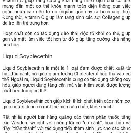
Vitamin C giúp tăng cường khả năng miễn dịch của cơ thể,
mang đến một cơ thể khỏe mạnh toàn diện thông qua việc
ngăn ngừa các gốc tự do (nguồn gốc gây ra bệnh ung thư).
Đồng thời, vitamin C giúp làm tăng sinh các sợi Collagen giúp
da trở lên trẻ trung hơn.
Hoạt chất còn có tác dụng đào thải độc tố khỏi cơ thể, giúp
gan và mật làm việc tốt hơn từ đó giúp tăng cường khả năng
tiêu hóa.
Liquid Soyblecethin
Liquid Soyblecethin là một là 1 loại đạm được chiết xuất từ
hạt đậu nành, nó giúp giảm lượng Cholesterol hấp thu vào cơ
thể. Ngoài ra, Liquid Soyblecethin cũng có tác dụng chống oxy
hóa, giúp người dùng tăng cân mà vẫn kiểm soát được lượng
chất béo trong cơ thể.
Liquid Soyblecethin còn giúp kích thích phát triển các nhóm cơ,
giúp người dùng có một thể hình săn chắc, khỏe mạnh
Rất nhiều người bán hàng quảng cáo thành phần thuốc tăng
cân Wisdom weight với những lời có “có cánh”, hoàn hảo và
đầy “thần thánh” với tác dụng tiếp thêm sinh lực cho các chức