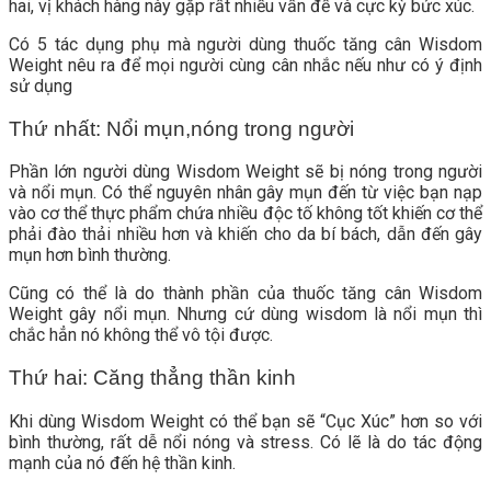
hai, vị khách hàng này gặp rất nhiều vấn đề và cực kỳ bức xúc.
Có 5 tác dụng phụ mà người dùng thuốc tăng cân Wisdom
Weight nêu ra để mọi người cùng cân nhắc nếu như có ý định
sử dụng
Thứ nhất: Nổi mụn,nóng trong người
Phần lớn người dùng Wisdom Weight sẽ bị nóng trong người
và nổi mụn. Có thể nguyên nhân gây mụn đến từ việc bạn nạp
vào cơ thể thực phẩm chứa nhiều độc tố không tốt khiến cơ thể
phải đào thải nhiều hơn và khiến cho da bí bách, dẫn đến gây
mụn hơn bình thường.
Cũng có thể là do thành phần của thuốc tăng cân Wisdom
Weight gây nổi mụn. Nhưng cứ dùng wisdom là nổi mụn thì
chắc hẳn nó không thể vô tội được.
Thứ hai: Căng thẳng thần kinh
Khi dùng Wisdom Weight có thể bạn sẽ “Cục Xúc” hơn so với
bình thường, rất dễ nổi nóng và stress. Có lẽ là do tác động
mạnh của nó đến hệ thần kinh.