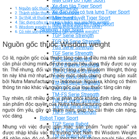
Máy chạy bộ Tiger Sport
Xe đạp tập Tiger Sport
Nguồn gốc thuốc Wisdom weight
Xe đạp ngồi có tựa lưng Tiger Sport
Thành phần thuốc Wisdom weight
Máy trượt tuyết Tiger Sport
Sự thật về thuốc Wisdom weight
Tác dụng phụ và sự nguy hiểm của wisdom weight
Máy chèo thuyền Tiger Sport
Wisdom weight bị chính khách hàng bóc phốt?
Strength Tiger Sport
Có nên uống thuốc tăng cân wisdom weight?
TGP Serie Strength
TGP 20 Serie Strength
Nguồn gốc thuốc Wisdom weight
TGS Serie Strength
TGF Serie Strength
Có lẽ, nguồn gốc của thuốc tăng cân là điều mà nhà sản xuất
TM Serie Strength
cần phải chứng minh để cho người tiêu dùng thấy được sự uy
TM-FB Serie Strength
tín. Thế nhưng, đối với thuốc tăng cân Wisdom Weight, thông
TM-FD Serie Strength
tin này khá mờ nhạt, chỉ nêu một cách chung chung sản xuất
TM-C Serie Strength
bởi Nutra Manufacturing – Indonesia. Ngoài ra, không có thêm
TM-AN Serie Strength
thông tin nào khác về nguồn gốc của loại thuốc tăng cân này.
TM-FH Serie Strength
TM-FS Serie Strength
Tuy nhiên, rất nhiều đơn vị phân phối khẳng định rằng, đây là
TM-FD Serie Strength
sản phẩm độc quyền của Nutra Manufacturing dành cho những
TM-FM Serie Strengh
người ốm yếu, gầy gò thâm niên, giúp họ cải thiện cân nặng,
TM-F Serie Strength
vóc dáng.
Robot Tiger Sport
TGP Serie Robot
Nhưng với việc được gắn mác sản phẩm “nước ngoài” và
TM-C Robot Serie
được nhập khẩu vào thị trường Việt Nam thì Wisdom Weight
TM-H Robot Serie
đã phần nào đó có được lòng tin bởi những người tiêu dùng