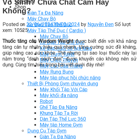
Vô Sinh? Chứa Chất Cấm Hay
Giới thiệu
Shop
Không?
Giàn Tạ Đa Năng
Máy Chạy Bộ
Posted on
22/06/2024
30/03/2024
by
Nguyễn Đen
Số lượt
Xe Đạp Tập Thể Dục
xem: 10525
Máy Tập Thể Dục ( Cardio )
Máy Chạy Bộ
Thuốc tăng cân Wisdom Weight
được biết đến với khả năng
Xe Đạp Tập Thể Dục
tăng cân tự nhiên, hiệu quả nhanh, tăng cường
sức đề kháng,
Xe đạp ngồi có tựa lưng
giúp nâng cao sức khỏe. Thế nhưng tại sao loại thuốc này lại
Máy Trượt Tuyết
nằm trong “danh sách đen”, được khuyến cáo không nên sử
Máy Chèo Thuyền
dụng. Cùng tìm hiểu trong bài viết dưới đây nhé!
Máy Leo Cầu Thang
Máy Rung Bụng
Máy tập phục hồi chức năng
Thiết Bị Phòng Gym chuyên dụng
Máy Khối Tập Với Cáp
Máy khối đa năng
Robot
Ghế Tập Đa Năng
Khung Tập Tạ Rời
Dàn Tập Thể Lực 360
Máy tập Home Gym
Dụng Cụ Tập Gym
Giàn Tạ Đa Năng