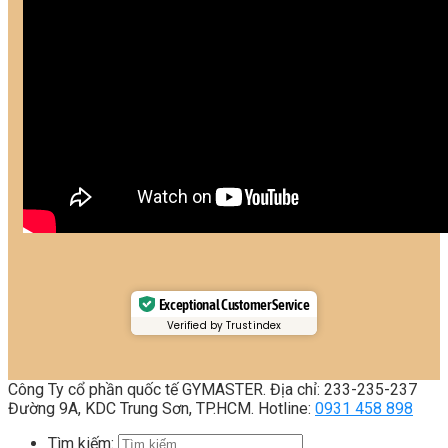
Exceptional Customer Service
Verified by Trustindex
Công Ty cổ phần quốc tế GYMASTER. Địa chỉ: 233-235-237
Đường 9A, KDC Trung Sơn, TP.HCM. Hotline:
0931 458 898
Tìm kiếm: